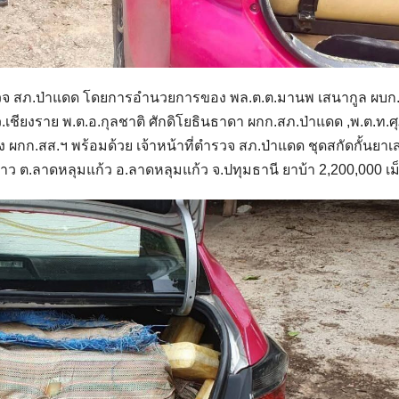
ตำรวจ สภ.ป่าแดด โดยการอำนวยการของ พล.ต.ต.มานพ เสนากูล ผบก
ว.เชียงราย พ.ต.อ.กุลชาติ ศักดิโยธินธาดา ผกก.สภ.ป่าแดด ,พ.ต.ท.ศ
ง ผกก.สส.ฯ พร้อมด้วย เจ้าหน้าที่ตำรวจ สภ.ป่าแดด ชุดสกัดกั้นยาเ
าว ต.ลาดหลุมแก้ว อ.ลาดหลุมแก้ว จ.ปทุมธานี ยาบ้า 2,200,000 เม