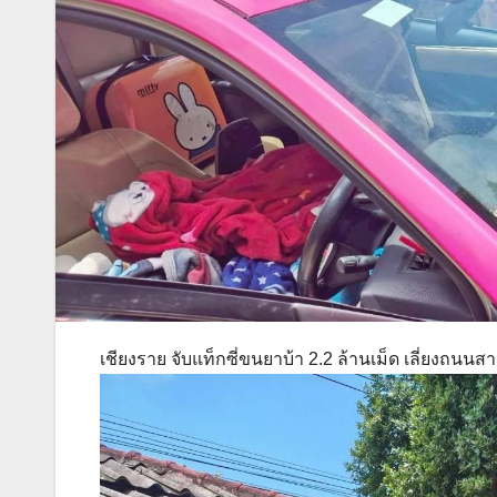
เชียงราย จับแท็กซี่ขนยาบ้า 2.2 ล้านเม็ด เลี่ยงถนนส