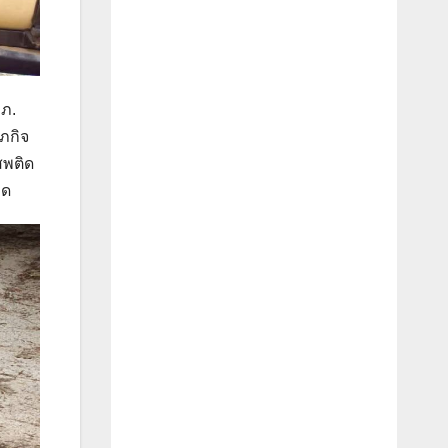
.ภ.
ุภกิจ
สพติด
็ด