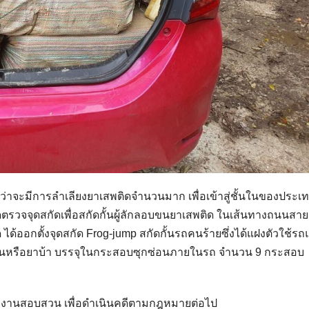
ทราบว่าจะมีการลำเลียงยาเสพติดจำนวนมาก เพื่อเข้าสู่ชั้นในของประเ
ุดตรวจจุดสกัดเพื่อสกัดกั้นผู้ลักลอบขนยาเสพติด ในเส้นทางถนนสา
ด้ออกตั้งจุดสกัด Frog-jump สกัดกั้นรถคนร้ายซึ่งได้แฝงตัวใช้รถแ
มีนหรือยาบ้า บรรจุในกระสอบซุกซ่อนภายในรถ จำนวน 9 กระสอบ
กงานสอบสวน เพื่อดำเนินคดีตามกฎหมายต่อไป