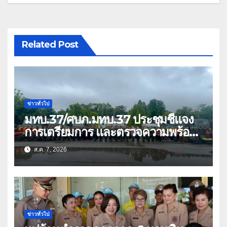
Related Post
ข่าวทั่วไป
มทบ.37/ศบภ.มทบ.37 ประชุมชี้แจง
การเตรียมการ และตรวจความพร้อม
ด้านการบรรเทาสาธารณภัย
ส.ค. 7, 2026
ข่าวทั่วไป