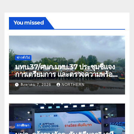
You missed
ข่าวทั่วไป
มทบ.37/ศบภ.มทบ.37 ประชุมชี้แจง
การเตรียมการ และตรวจความพร้อม
ด้านการบรรเทาสาธารณภัย
สิงหาคม 7, 2026
NORTHERN
การศึกษา