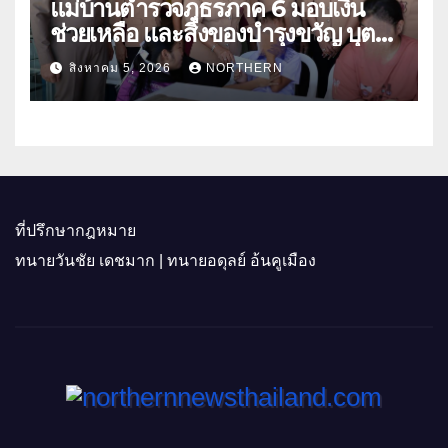
แม่บ้านตำรวจภูธรภาค 6 มอบเงิน
ช่วยเหลือ และสิ่งของบำรุงขวัญ บุตร-
ธิดา ข้าราชการตำรวจจังหวัด
สิงหาคม 5, 2026
NORTHERN
อุทัยธานี
ที่ปรึกษากฎหมาย
ทนายวันชัย เดชมาก | ทนายอดุลย์ อ้นคูเมือง