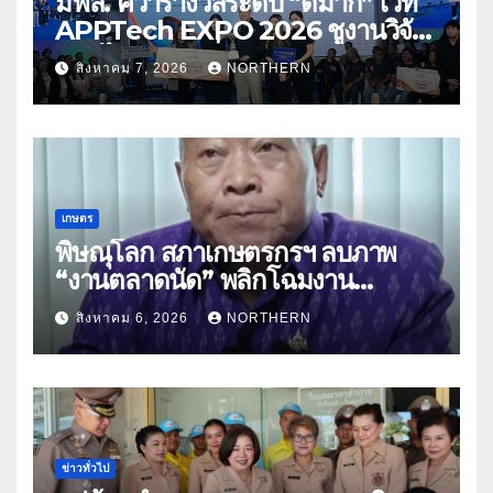
มฟล. คว้ารางวัลระดับ “ดีมาก” เวที
APPTech EXPO 2026 ชูงานวิจัย
สมุนไพร ขับเคลื่อนนวัตกรรมสู่เชิง
สิงหาคม 7, 2026
NORTHERN
พาณิชย์
เกษตร
พิษณุโลก สภาเกษตรกรฯ ลบภาพ
“งานตลาดนัด” พลิกโฉมงาน
“เกษตรรุ่งเรืองเมืองสองแคว 69” มุ่ง
สิงหาคม 6, 2026
NORTHERN
ประโยชน์เกษตรกร ดึงนวัตกรรม-จับ
คู่ธุรกิจดันสินค้าเกษตรสู่สากล (คลิป)
ข่าวทั่วไป