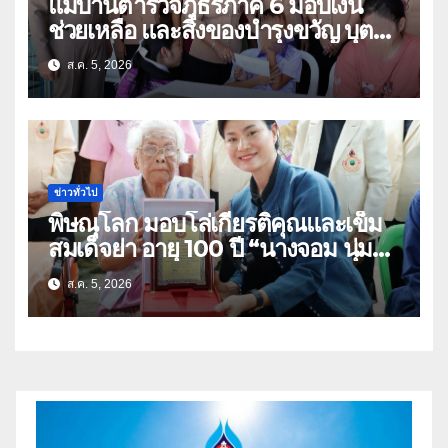
แม่บ้านตำรวจภูธรภาค 6 มอบเงิน
ช่วยเหลือ และสิ่งของบำรุงขวัญ บุตร-
ธิดา ข้าราชการตำรวจจังหวัด
ส.ค. 5, 2026
อุทัยธานี
ข่าวทั่วไป
พิษณุโลก มอบโล่เกียรติคุณและเข็ม
สมเด็จย่า อายุ 100 ปี “นางจอม นุ่ม
เนตร” ตำบลบ้านกร่าง อำเภอเมือง
ส.ค. 5, 2026