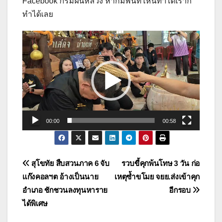
Facebook กรมฝนหลวง หากมีพื้นที่ไหนทำได้เราก็
ทำได้เลย
ตัว
เล่น
ไฟล์
วิดีโอ
00:00
00:58
แนะแนว
สุโขทัย สืบสวนภาค 6 จับ
รวบขี้คุกพ้นโทษ 3 วัน ก่อ
แก๊งคอลฯต อ้างเป็นนาย
เหตุซ้ำขโมย จยย.ส่งเข้าคุก
เรื่อง
อำเภอ ชักชวนลงทุนหาราย
อีกรอบ
ได้พิเศษ