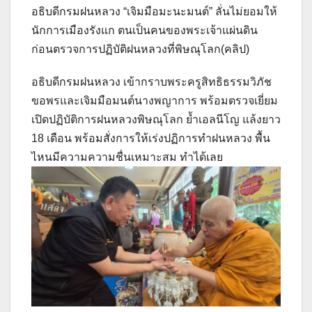
อธิบดีกรมฝนหลวง “เจิมมือมะนะมนต์” ลั่นไม่ยอมให้
นักการเมืองรังแก ตนเป็นคนของพระเจ้าแผ่นดิน
ก่อนตรวจการปฏิบัติฝนหลวงที่พิษณุโลก(คลิป)
อธิบดีกรมฝนหลวง เข้ากราบพระครูสิทธิธรรมวิภัช
ขอพรและเจิมมือมนต์นางพญาการ พร้อมตรวจเยี่ยม
เปิดปฏิบัติการฝนหลวงพิษณุโลก ย้ำเอลนีโญ แล้งยาว
18 เดือน พร้อมสั่งการให้เร่งปฏิการทำฝนหลวง พื้น
ไหนมีความความชื่นเหมาะสม ทำได้เลย