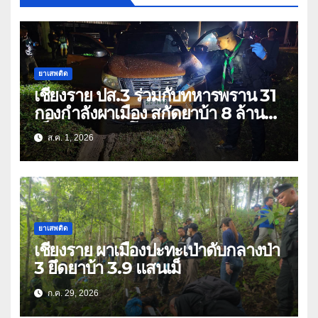
ยาเสพติด
เชียงราย ปส.3 ร่วมกับทหารพราน 31
กองกำลังผาเมือง สกัดยาบ้า 8 ล้าน
เม็ด เครือข่าย โล่ง แซ่ลี
ส.ค. 1, 2026
ยาเสพติด
เชียงราย ผาเมืองปะทะเป่าดับกลางป่า
3 ยึดยาบ้า 3.9 แสนเม็
ก.ค. 29, 2026