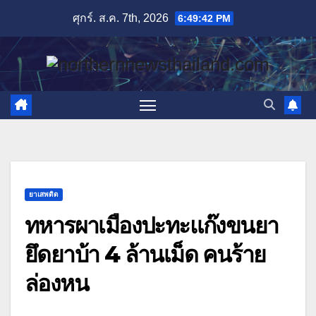
Skip
ศุกร์. ส.ค. 7th, 2026
6:49:43 PM
to
content
ยาเสพติด
ทหารผาเมืองปะทะแก๊งขนยา
ยึดยาบ้า 4 ล้านเม็ด คนร้าย
ล่องหน