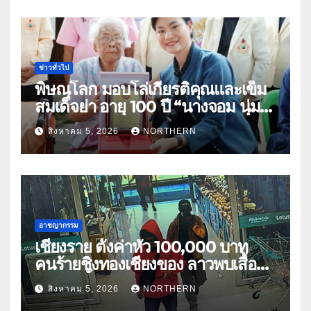
ข่าวทั่วไป
พิษณุโลก มอบโล่เกียรติคุณและเข็ม
สมเด็จย่า อายุ 100 ปี “นางจอม นุ่ม
เนตร” ตำบลบ้านกร่าง อำเภอเมือง
สิงหาคม 5, 2026
NORTHERN
อาชญากรรม
เชียงราย ตั้งค่าหัว 100,000 บาท
คนร้ายชิงทองเชียงของ ลาวพบเสื้อผ้า
คนร้ายตั้งจุดตรวจตามเส้นทาง
สิงหาคม 5, 2026
NORTHERN