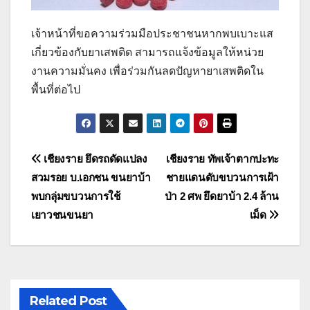
เจ้าหน้าที่ขอความร่วมมือประชาชนหากพบเบาะแส
เกี่ยวข้องกับยาเสพติด สามารถแจ้งข้อมูลให้หน่วย
งานความมั่นคง เพื่อร่วมกันลดปัญหายาเสพติดใน
พื้นที่ต่อไป
แนะแนว
เชียงราย ยึดรถดัดแปลง
เชียงราย ทัพเจ้าตากปะทะ
สวมรอย บ.เอกชน ขนยาบ้า
ชายแดนดับขบวนการเฝ้า
เรื่อง
พบกลุ่มขบวนการใช้
ป่า 2 ศพ ยึดยาบ้า 2.4 ล้าน
เยาวชนขนยา
เม็ด
Related Post