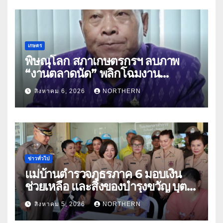
เกษตร
พิษณุโลก สภาเกษตรกรฯ ลบภาพ
“งานตลาดนัด” พลิกโฉมงาน
“เกษตรรุ่งเรืองเมืองสองแคว 69” มุ่ง
สิงหาคม 6, 2026
NORTHERN
ประโยชน์เกษตรกร ดึงนวัตกรรม-จับ
คู่ธุรกิจดันสินค้าเกษตรสู่สากล (คลิป)
ข่าวทั่วไป
แม่บ้านตำรวจภูธรภาค 6 มอบเงิน
ช่วยเหลือ และสิ่งของบำรุงขวัญ บุตร-
ธิดา ข้าราชการตำรวจจังหวัด
สิงหาคม 5, 2026
NORTHERN
อุทัยธานี