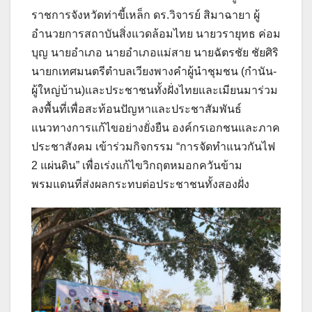
ราชการจังหวัดท่าขี้เหล็ก ดร.วิจารย์ สิมาฉายา ผู้
อำนวยการสถาบันสิ่งแวดล้อมไทย นายวรายุทธ ค่อม
บุญ นายอำเภอ นายอำเภอแม่สาย นายฉัตรชัย ชัยศิริ
นายกเทศมนตรีตำบลเวียงพางคำผู้นำชุมชน (กำนัน-
ผู้ใหญ่บ้าน)และประชาชนทั้งฝั่งไทยและเมียนมาร่วม
ลงพื้นที่เพื่อสะท้อนปัญหาและประชาสัมพันธ์
แนวทางการแก้ไขอย่างยั่งยืน องค์กรเอกชนและภาค
ประชาสังคม เข้าร่วมกิจกรรม “การจัดทำแนวกันไฟ
2 แผ่นดิน” เพื่อเร่งแก้ไขวิกฤตหมอกควันข้าม
พรมแดนที่ส่งผลกระทบต่อประชาชนทั้งสองฝั่ง