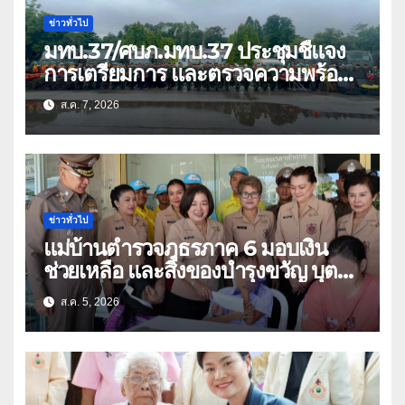
ข่าวทั่วไป
มทบ.37/ศบภ.มทบ.37 ประชุมชี้แจง
การเตรียมการ และตรวจความพร้อม
ด้านการบรรเทาสาธารณภัย
ส.ค. 7, 2026
ข่าวทั่วไป
แม่บ้านตำรวจภูธรภาค 6 มอบเงิน
ช่วยเหลือ และสิ่งของบำรุงขวัญ บุตร-
ธิดา ข้าราชการตำรวจจังหวัด
ส.ค. 5, 2026
อุทัยธานี