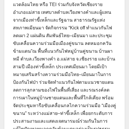
แวดล้อมไทย หรือ TEI ร่วมกับจังหวัดเชียงราย
อำเภอแม่สาย เทศบาลตำบลเวียงพางคำและผู้แทน
จากเมืองท่าขี้เหล็กและรัฐฉาน สาธารณรัฐแห่ง
สหภาพเมียนมา จัดกิจกรรม “Kick off ทำแนวกันไฟ
ลดเผา 2 แผ่นดิน สัมพันธ์ไทย–เมียนมา และประชุม
ขับเคลื่อนความร่วมมือเมืองคู่ขนาน ลดหมอกควัน
ข้ามแดน”ณ พื้นที่แนวกันไฟหมู่บ้านคู่ขนาน บ้านผา
หมี ตำบล.เวียงพางคำ อ.แม่สาย จ.เชียงราย และบ้าน
สามปี เมืองท่าขี้เหล็ก ประเทศเมียนมา โดยมีเป้า
หมายเสริมสร้างความร่วมมือไทย–เมียนมาในการ
ป้องกันไฟป่า ร่วมจัดทำแนวกันไฟตามแนวชายแดน
ลดการลุกลามของไฟในพื้นที่เสี่ยง และรณรงค์ลด
การเผาในหมู่บ้านชายแดนและพื้นที่ใกล้เคียง พร้อม
จัดประชุมหารือขับเคลื่อนกลไกความร่วมมือ “เมืองคู่
ขนาน” ระหว่างแม่สาย–ท่าขี้เหล็ก เพื่อยกระดับการ
ประสานงานและแสดงเจตนารมณ์ร่วมกันในการ
แก้ไขปัญหาหมอกควันข้ามแดนอย่างเป็นรูปธรรม