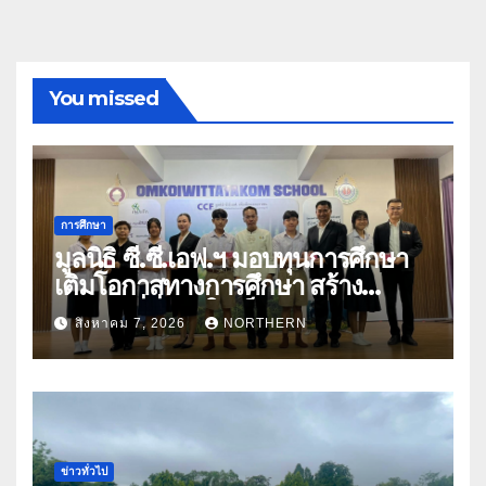
You missed
การศึกษา
มูลนิธิ ซี.ซี.เอฟ.ฯ มอบทุนการศึกษา
เติมโอกาสทางการศึกษา สร้าง
อนาคตที่มั่นคงให้เด็กและเยาวชน
สิงหาคม 7, 2026
NORTHERN
ด้อยโอกาส
ข่าวทั่วไป