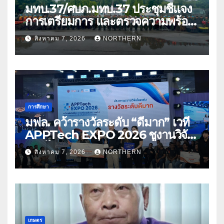
มทบ.37/ศบภ.มทบ.37 ประชุมชี้แจง
การเตรียมการ และตรวจความพร้อม
ด้านการบรรเทาสาธารณภัย
สิงหาคม 7, 2026
NORTHERN
การศึกษา
มฟล. คว้ารางวัลระดับ “ดีมาก” เวที
APPTech EXPO 2026 ชูงานวิจัย
สมุนไพร ขับเคลื่อนนวัตกรรมสู่เชิง
สิงหาคม 7, 2026
NORTHERN
พาณิชย์
เกษตร