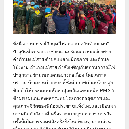
ทั้งนี้ สถานการณ์วิกฤต”ไฟลุกลาม ควันข้ามแดน”
ปัจจุบันพื้นที่รอยต่อชายแดนบริเวณ ตำบลเวียงพาง
คำตำบลแม่สาย ตำบลแม่สายมิตรภาพ และตำบล
โป่งงาม อำเภอแม่สาย กำลังเผชิญกับสถานการณ์ไฟ
ป่าลุกลามข้ามเขตแดนอย่างต่อเนื่อง โดยเฉพาะ
บริเวณ บ้านผาหมี และผาฮี้ซึ่งมีสภาพเป็นหน้าผาสูง
ชัน ทำให้กระแสลมพัดพาฝุ่นควันและมลพิษ PM 2.5
ข้ามพรมแดน ส่งผลกระทบโดยตรงต่อสุขภาพและ
คุณภาพชีวิตของพี่น้องประชาชนทั้งไทยและเมียนมา
การผนึกกำลังภาคีเครือข่ายแบบบูรณาการ ภารกิจ
ครั้งนี้เป็นการรวมพลังครั้งยิ่งใหญ่ของทุกภาคส่วน