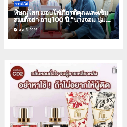
ข่าวทั่วไป
พิษณุโลก มอบโล่เกียรติคุณและเข็ม
สมเด็จย่า อายุ 100 ปี “นางจอม นุ่ม
เนตร” ตำบลบ้านกร่าง อำเภอเมือง
ส.ค. 5, 2026