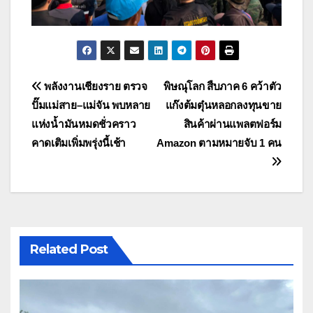
แนะแนว
พลังงานเชียงราย ตรวจ
พิษณุโลก สืบภาค 6 คว้าตัว
ปั๊มแม่สาย–แม่จัน พบหลาย
แก๊งต้มตุ๋นหลอกลงทุนขาย
เรื่อง
แห่งน้ำมันหมดชั่วคราว
สินค้าผ่านแพลตฟอร์ม
คาดเติมเพิ่มพรุ่งนี้เช้า
Amazon ตามหมายจับ 1 คน
Related Post