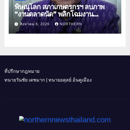
พิษณุโลก สภาเกษตรกรฯ ลบภาพ
“งานตลาดนัด” พลิกโฉมงาน
“เกษตรรุ่งเรืองเมืองสองแคว 69” มุ่ง
สิงหาคม 6, 2026
NORTHERN
ประโยชน์เกษตรกร ดึงนวัตกรรม-จับ
คู่ธุรกิจดันสินค้าเกษตรสู่สากล (คลิป)
ที่ปรึกษากฎหมาย
ทนายวันชัย เดชมาก | ทนายอดุลย์ อ้นคูเมือง