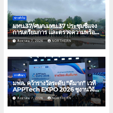
ข่าวทั่วไป
มทบ.37/ศบภ.มทบ.37 ประชุมชี้แจง
การเตรียมการ และตรวจความพร้อม
ด้านการบรรเทาสาธารณภัย
สิงหาคม 7, 2026
NORTHERN
การศึกษา
มฟล. คว้ารางวัลระดับ “ดีมาก” เวที
APPTech EXPO 2026 ชูงานวิจัย
สมุนไพร ขับเคลื่อนนวัตกรรมสู่เชิง
สิงหาคม 7, 2026
NORTHERN
พาณิชย์