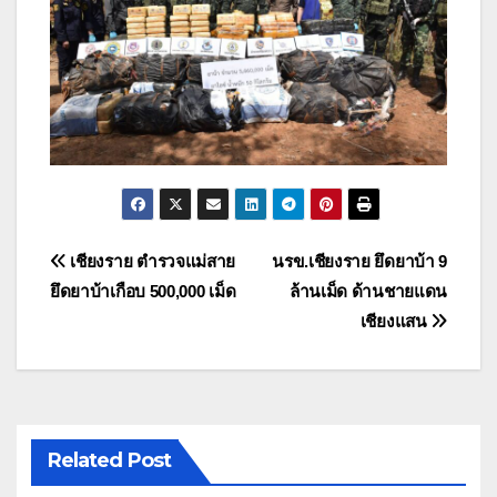
แนะแนว
เชียงราย ตำรวจแม่สาย
นรข.เชียงราย ยึดยาบ้า 9
ยึดยาบ้าเกือบ 500,000 เม็ด
ล้านเม็ด ด้านชายแดน
เรื่อง
เชียงแสน
Related Post