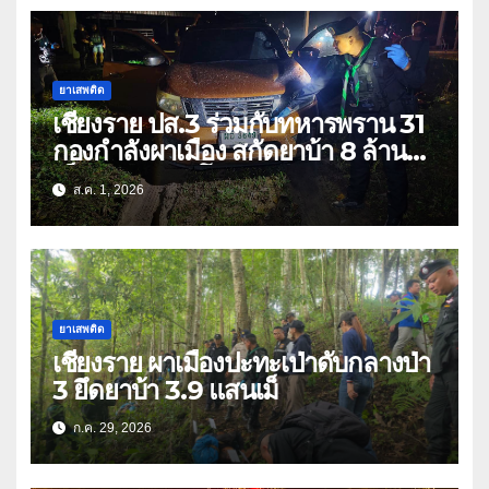
ยาเสพติด
เชียงราย ปส.3 ร่วมกับทหารพราน 31
กองกำลังผาเมือง สกัดยาบ้า 8 ล้าน
เม็ด เครือข่าย โล่ง แซ่ลี
ส.ค. 1, 2026
ยาเสพติด
เชียงราย ผาเมืองปะทะเป่าดับกลางป่า
3 ยึดยาบ้า 3.9 แสนเม็
ก.ค. 29, 2026