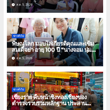
ธิดา ข้าราชการตำรวจจังหวัด
ส.ค. 5, 2026
อุทัยธานี
ข่าวทั่วไป
พิษณุโลก มอบโล่เกียรติคุณและเข็ม
สมเด็จย่า อายุ 100 ปี “นางจอม นุ่ม
เนตร” ตำบลบ้านกร่าง อำเภอเมือง
ส.ค. 5, 2026
ข่าวทั่วไป
เชียงราย คืบหน้าชิงทองเชียงของ
ตำรวจรวบรวมหลักฐาน ประสาน
สปป.ลาว ติดตามจับกุม