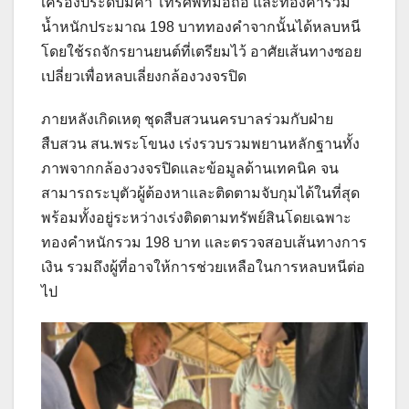
เครื่องประดับมีค่า โทรศัพท์มือถือ และทองคำรวม
น้ำหนักประมาณ 198 บาททองคำ
จากนั้นได้หลบหนี
โดยใช้รถจักรยานยนต์ที่เตรียมไว้ อาศัยเส้นทางซอย
เปลี่ยวเพื่อหลบเลี่ยงกล้องวงจรปิด
ภายหลังเกิดเหตุ ชุดสืบสวนนครบาลร่วมกับฝ่าย
สืบสวน สน.พระโขนง เร่งรวบรวมพยานหลักฐานทั้ง
ภาพจากกล้องวงจรปิดและข้อมูลด้านเทคนิค จน
สามารถระบุตัวผู้ต้องหาและติดตามจับกุมได้ในที่สุด
พร้อมทั้งอยู่ระหว่างเร่งติดตามทรัพย์สินโดยเฉพาะ
ทองคำหนักรวม 198 บาท และตรวจสอบเส้นทางการ
เงิน รวมถึงผู้ที่อาจให้การช่วยเหลือในการหลบหนีต่อ
ไป