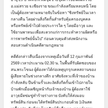
อ.แม่สรวย จ.เชียงราย ขณะกำลังเตรียมหลบหนี โดย
เป็นผู้ต้องหาตามหมายจับในข้อหา “ชิงทรัพย์ในเวลา
กลางคืน โดยผ่านสิ่งกีดกั้นสำหรับคุ้มครองบุคคล
หรือทรัพย์เข้าไปด้วยประการใด ๆ โดยมีอาวุธ และ
ใช้ยานพาหนะเพื่อสะดวกแก่การกระทำความผิดหรือ
การพาทรัพย์นั้นไป” ก่อนควบคุมตัวส่งพนักงาน
สอบสวนดำเนินคดีตามกฎหมาย
คดีดังกล่าวสืบเนื่องจากเหตุเมื่อวันที่ 12 กุมภาพันธ์
2569 เวลาประมาณ 02.30 น. ในพื้นที่รับผิดชอบของ
สน.พระโขนง ผู้ต้องหาได้ก่อเหตุบุกรุกเคหสถานของ
ผู้เสียหายในช่วงกลางดึก อาศัยจังหวะที่เจ้าของบ้าน
กำลังหลับ ปีนข้ามรั้วและงัดสิ่งกีดกั้นเข้าไปภายใน
บ้านพัก
เมื่อเผชิญหน้ากับเจ้าของบ้าน ผู้ต้องหาใช้
อาวุธมีดข่มขู่ทำร้ายร่างกาย บังคับให้ส่งมอบ
ทรัพย์สิน ก่อนจะได้ทรัพย์สินประกอบด้วย 1เงินสด