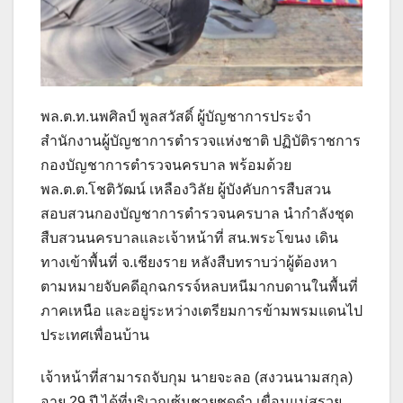
พล.ต.ท.นพศิลป์ พูลสวัสดิ์ ผู้บัญชาการประจำ
สำนักงานผู้บัญชาการตำรวจแห่งชาติ ปฏิบัติราชการ
กองบัญชาการตำรวจนครบาล พร้อมด้วย
พล.ต.ต.โชติวัฒน์ เหลืองวิลัย ผู้บังคับการสืบสวน
สอบสวนกองบัญชาการตำรวจนครบาล นำกำลังชุด
สืบสวนนครบาลและเจ้าหน้าที่ สน.พระโขนง เดิน
ทางเข้าพื้นที่ จ.เชียงราย หลังสืบทราบว่าผู้ต้องหา
ตามหมายจับคดีอุกฉกรรจ์หลบหนีมากบดานในพื้นที่
ภาคเหนือ และอยู่ระหว่างเตรียมการข้ามพรมแดนไป
ประเทศเพื่อนบ้าน
เจ้าหน้าที่สามารถจับกุม นายจะลอ (สงวนนามสกุล)
อายุ 29 ปี ได้ที่บริเวณซุ้มชายชุดดำ เขื่อนแม่สรวย