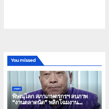
You missed
เกษตร
พิษณุโลก สภาเกษตรกรฯ ลบภาพ
“งานตลาดนัด” พลิกโฉมงาน
“เกษตรรุ่งเรืองเมืองสองแคว 69” มุ่ง