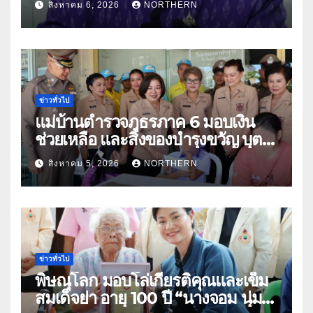
สิงหาคม 6, 2026
NORTHERN
ประโยชน์เกษตรกร ดึงนวัตกรรม-จับ
คู่ธุรกิจดันสินค้าเกษตรสู่สากล (คลิป)
ข่าวทั่วไป
แม่บ้านตำรวจภูธรภาค 6 มอบเงิน
ช่วยเหลือ และสิ่งของบำรุงขวัญ บุตร-
ธิดา ข้าราชการตำรวจจังหวัด
สิงหาคม 5, 2026
NORTHERN
อุทัยธานี
ข่าวทั่วไป
พิษณุโลก มอบโล่เกียรติคุณและเข็ม
สมเด็จย่า อายุ 100 ปี “นางจอม นุ่ม