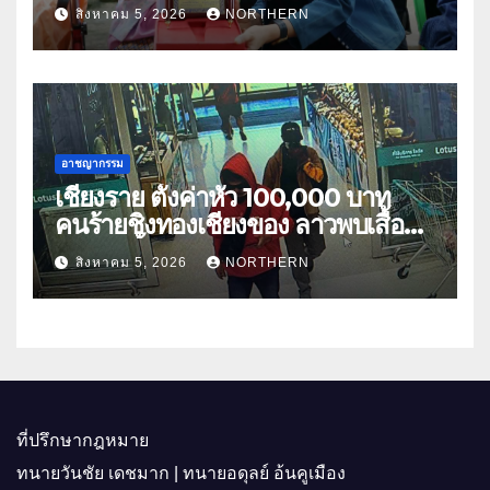
เนตร” ตำบลบ้านกร่าง อำเภอเมือง
สิงหาคม 5, 2026
NORTHERN
อาชญากรรม
เชียงราย ตั้งค่าหัว 100,000 บาท
คนร้ายชิงทองเชียงของ ลาวพบเสื้อผ้า
คนร้ายตั้งจุดตรวจตามเส้นทาง
สิงหาคม 5, 2026
NORTHERN
ที่ปรึกษากฎหมาย
ทนายวันชัย เดชมาก | ทนายอดุลย์ อ้นคูเมือง