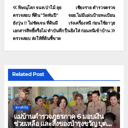
แนะแนว
พิษณุโลก จนท.ป่าไม้ ลุย
เชียงราย ตำรวจตรวจ
ตรวจสอบ ที่ดิน”วัดพันปี”
จยย.ไม่มีแผ่นป้ายทะเบียน
เรื่อง
ยังวุ่น !! ไม่ชัดเจน ที่ดินมี
เร่งเครื่องหนี ก่อนใช้อาวุธ
เอกสารสิทธิ์หรือไม่ ทำบันทึก
ปืนยิงใส่ ก่อนหนีเข้าบ้าน
ตรวจสอบ ส่งให้ที่ดินชี้ขาด
Related Post
ข่าวทั่วไป
แม่บ้านตำรวจภูธรภาค 6 มอบเงิน
ช่วยเหลือ และสิ่งของบำรุงขวัญ บุตร-