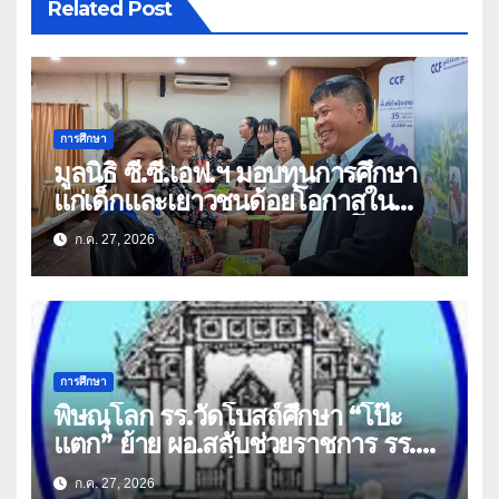
Related Post
การศึกษา
มูลนิธิ ซี.ซี.เอฟ.ฯ มอบทุนการศึกษา
แก่เด็กและเยาวชนด้อยโอกาสใน
จังหวัดเชียงราย-พะเยา สร้างโอกาส
ก.ค. 27, 2026
ทางการศึกษา
การศึกษา
พิษณุโลก รร.วัดโบสถ์ศึกษา “โป๊ะ
แตก” ย้าย ผอ.สลับช่วยราชการ รร.
ประชาสงเคราะห์วิทยา
ก.ค. 27, 2026