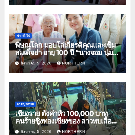
ข่าวทั่วไป
พิษณุโลก มอบโล่เกียรติคุณและเข็ม
สมเด็จย่า อายุ 100 ปี “นางจอม นุ่ม
เนตร” ตำบลบ้านกร่าง อำเภอเมือง
สิงหาคม 5, 2026
NORTHERN
อาชญากรรม
เชียงราย ตั้งค่าหัว 100,000 บาท
คนร้ายชิงทองเชียงของ ลาวพบเสื้อผ้า
คนร้ายตั้งจุดตรวจตามเส้นทาง
สิงหาคม 5, 2026
NORTHERN