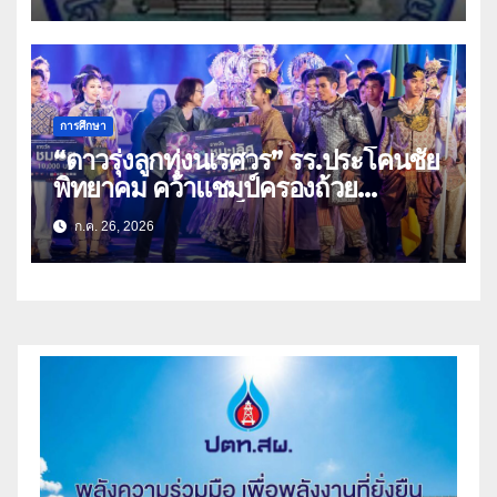
การศึกษา
“ดาวรุ่งลูกทุ่งนเรศวร” รร.ประโคนชัย
พิทยาคม คว้าแชมป์ครองถ้วย
พระราชทาน สมเด็จพระกนิษฐาธิราช
ก.ค. 26, 2026
เจ้า กรมสมเด็จพระเทพรัตนราชสุดา
ฯ สยามบรมราชกุมารี