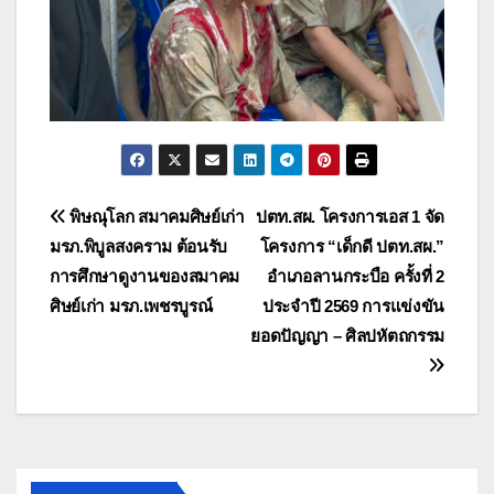
แนะแนว
พิษณุโลก สมาคมศิษย์เก่า
ปตท.สผ. โครงการเอส 1 จัด
มรภ.พิบูลสงคราม ต้อนรับ
โครงการ “เด็กดี ปตท.สผ.”
เรื่อง
การศึกษาดูงานของสมาคม
อำเภอลานกระบือ ครั้งที่ 2
ศิษย์เก่า มรภ.เพชรบูรณ์
ประจำปี 2569 การแข่งขัน
ยอดปัญญา – ศิลปหัตถกรรม