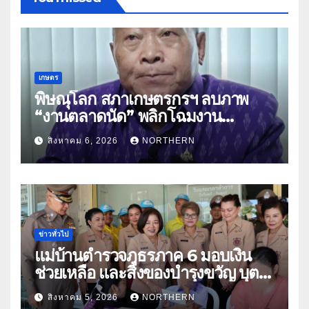
เกษตร
พิษณุโลก สภาเกษตรกรฯ ลบภาพ
“งานตลาดนัด” พลิกโฉมงาน
“เกษตรรุ่งเรืองเมืองสองแคว 69” มุ่ง
สิงหาคม 6, 2026
NORTHERN
ประโยชน์เกษตรกร ดึงนวัตกรรม-จับ
คู่ธุรกิจดันสินค้าเกษตรสู่สากล (คลิป)
ข่าวทั่วไป
แม่บ้านตำรวจภูธรภาค 6 มอบเงิน
ช่วยเหลือ และสิ่งของบำรุงขวัญ บุตร-
ธิดา ข้าราชการตำรวจจังหวัด
สิงหาคม 5, 2026
NORTHERN
อุทัยธานี