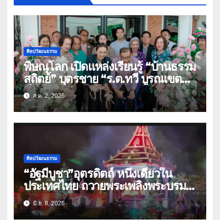
ศิลปวัฒนธรรม
พิษณุโลก เปิดแหล่งเรียนรู้ “บ้านธรรม
สถิตย์” บุตรชาย “ร.ต.ทวี บูรณเขต
ต์”ศิลปินแห่งชาติ(คลิป)
ส.ค. 2, 2026
ศิลปวัฒนธรรม
“อัฐมีบูชา”อุตรดิตถ์ หนึ่งเดียวใน
ประเทศไทย ถวายพระเพลิงพระบรม
ศพ”พระสัมมาสัมพุทธเจ้า”
มิ.ย. 8, 2026