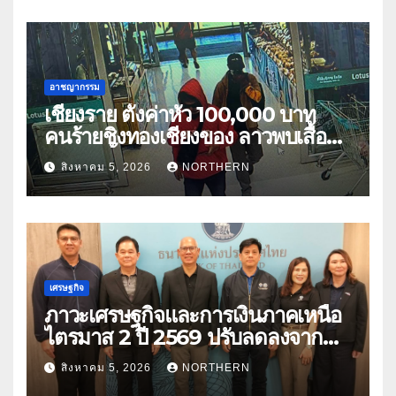
อาชญากรรม
เชียงราย ตั้งค่าหัว 100,000 บาท
คนร้ายชิงทองเชียงของ ลาวพบเสื้อผ้า
คนร้ายตั้งจุดตรวจตามเส้นทาง
สิงหาคม 5, 2026
NORTHERN
เศรษฐกิจ
ภาวะเศรษฐกิจและการเงินภาคเหนือ
ไตรมาส 2 ปี 2569 ปรับลดลงจาก
ราคาพลังงาน ค่าครองชีพ
สิงหาคม 5, 2026
NORTHERN