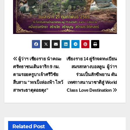
แนะแนว
ผู้ว่าฯ เชียงราย นำคณะ
เชียงราย 14 คู่รักจดทะเบียน
ศรัทธาชนเดินจาริก 9 กม.
สมรสกลางบอลลูน ผู้ว่าฯ
เรื่อง
ตามรอยครูบาเจ้าศรีวิชัย
ร่วมเป็นสักขีพยาน ดัน
สืบสาน “หกเป็งล่องฟ้า ไหว้
เทศกาลนานาชาติสู่ World
สาพระธาตุดอยตุง”
Class Love Destination
Related Post