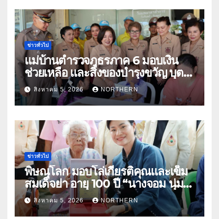
ข่าวทั่วไป
แม่บ้านตำรวจภูธรภาค 6 มอบเงิน
ช่วยเหลือ และสิ่งของบำรุงขวัญ บุตร-
ธิดา ข้าราชการตำรวจจังหวัด
สิงหาคม 5, 2026
NORTHERN
อุทัยธานี
ข่าวทั่วไป
พิษณุโลก มอบโล่เกียรติคุณและเข็ม
สมเด็จย่า อายุ 100 ปี “นางจอม นุ่ม
เนตร” ตำบลบ้านกร่าง อำเภอเมือง
สิงหาคม 5, 2026
NORTHERN