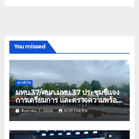
You missed
ข่าวทั่วไป
มทบ.37/ศบภ.มทบ.37 ประชุมชี้แจง
การเตรียมการ และตรวจความพร้อม
ด้านการบรรเทาสาธารณภัย
สิงหาคม 7, 2026
NORTHERN