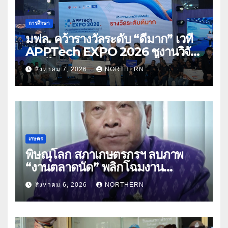
การศึกษา
มฟล. คว้ารางวัลระดับ “ดีมาก” เวที
APPTech EXPO 2026 ชูงานวิจัย
สมุนไพร ขับเคลื่อนนวัตกรรมสู่เชิง
สิงหาคม 7, 2026
NORTHERN
พาณิชย์
เกษตร
พิษณุโลก สภาเกษตรกรฯ ลบภาพ
“งานตลาดนัด” พลิกโฉมงาน
“เกษตรรุ่งเรืองเมืองสองแคว 69” มุ่ง
สิงหาคม 6, 2026
NORTHERN
ประโยชน์เกษตรกร ดึงนวัตกรรม-จับ
คู่ธุรกิจดันสินค้าเกษตรสู่สากล (คลิป)