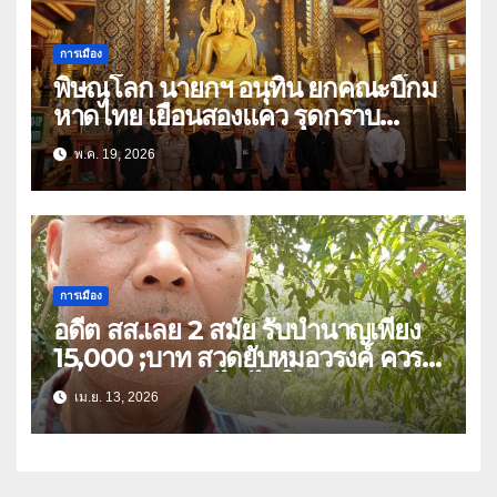
การเมือง
พิษณุโลก นายกฯ อนุทิน ยกคณะบิ๊กม
หาดไทย เยือนสองแคว รุดกราบ
พระพุทธชินราช ก่อนมีภารกิจร่วมฟัง
พ.ค. 19, 2026
พระสวดอธิธรรม บิดา สส.พรรคภูมิใจ
ไทย เขต 3
การเมือง
อดีต สส.เลย 2 สมัย รับบำนาญเพียง
15,000 ;บาท สวดยับหมอวรงค์ ควร
หาวิธีปรับลดแก้ไข ไม่ใช่ยกเลิก
เม.ย. 13, 2026