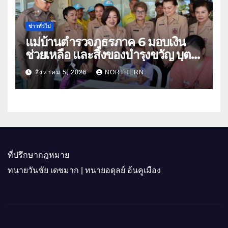
ข่าวทั่วไป
แม่บ้านตำรวจภูธรภาค 6 มอบเงิน
ช่วยเหลือ และสิ่งของบำรุงขวัญ บุตร-
ธิดา ข้าราชการตำรวจจังหวัด
สิงหาคม 5, 2026
NORTHERN
อุทัยธานี
ที่ปรึกษากฎหมาย
ทนายวันชัย เดชมาก | ทนายอดุลย์ อ้นคูเมือง