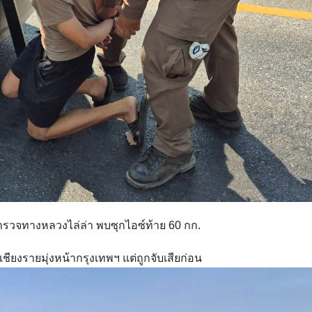
ำรวจทางหลวงไล่ล่า พบซุกไอซ์ท้าย 60 กก.
ียงรายมุ่งหน้ากรุงเทพฯ แต่ถูกจับเสียก่อน