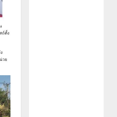
น
์ตั้ง
ัง
น่วย