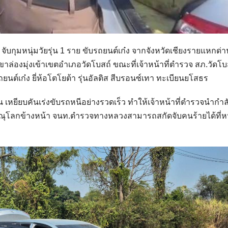
จับกุมหนุ่มวัยรุ่น 1 ราย ขับรถยนต์เก๋ง จากจังหวัดเชียงรายแหกด่า
่องมุ่งเข้าเขตอำเภอวัดโบสถ์ ขณะที่เจ้าหน้าที่ตำรวจ สภ.วัดโบสถ
นต์เก๋ง ยี่ห้อโตโยต้า รุ่นอัลติส สีบรอนซ์เทา ทะเบียนยโสธร
น เหยียบคันเร่งขับรถหนีอย่างรวดเร็ว ทำให้เจ้าหน้าที่ตำรวจนำกำล
ษณุโลกข้างหน้า จนท.ตำรวจทางหลวงสามารถสกัดจับคนร้ายได้ที่ห