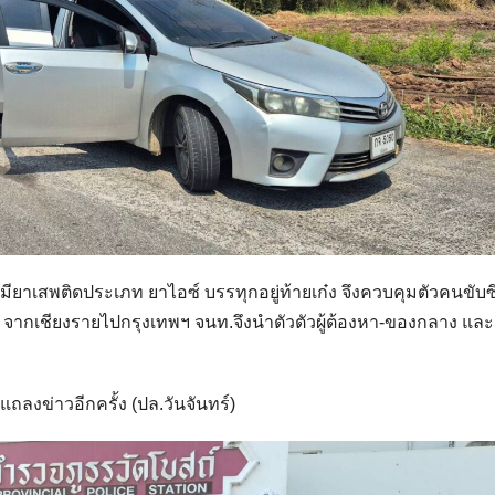
าเสพติดประเภท ยาไอซ์ บรรทุกอยู่ท้ายเก๋ง จึงควบคุมตัวคนขับซึ่
 จากเชียงรายไปกรุงเทพฯ จนท.จึงนำตัวตัวผู้ต้องหา-ของกลาง และ
งข่าวอีกครั้ง (ปล.วันจันทร์)