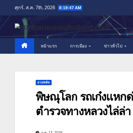
Skip
ศุกร์. ส.ค. 7th, 2026
8:19:49 AM
to
content
หน้าแรก
การเมือง
ข่าวทั่วไป
ยาเสพติด
พิษณุโลก รถเก๋งแหกด่
ตำรวจทางหลวงไล่ล่า 
ก.พ. 13, 2026