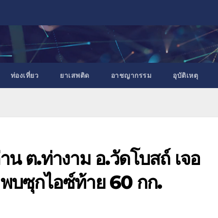
ท่องเที่ยว
ยาเสพติด
อาชญากรรม
อุบัติเหตุ
าน ต.ท่างาม อ.วัดโบสถ์ เจอ
พบซุกไอซ์ท้าย 60 กก.