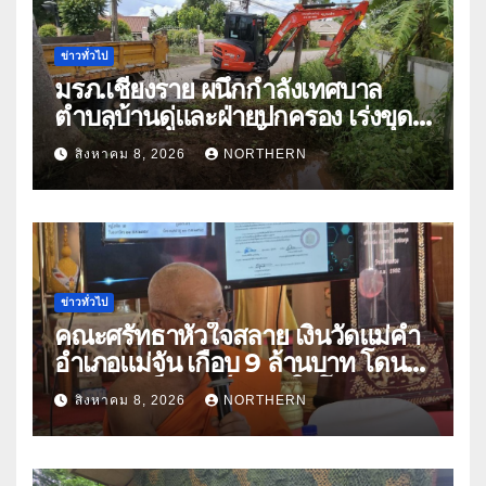
ข่าวทั่วไป
มรภ.เชียงราย ผนึกกำลังเทศบาล
ตำบลบ้านดู่และฝ่ายปกครอง เร่งขุด
ลอกสิ่งกีดขวางทางน้ำ ป้องกันและลด
สิงหาคม 8, 2026
NORTHERN
ปัญหาน้ำท่วม
ข่าวทั่วไป
คณะศรัทธาหัวใจสลาย เงินวัดแม่คำ
อำเภอแม่จัน เกือบ 9 ล้านบาท โดน
แก๊งคอลเซ็นเตอร์หลอกให้โอนข้าม
สิงหาคม 8, 2026
NORTHERN
ปีกว่า 66 บัญชี