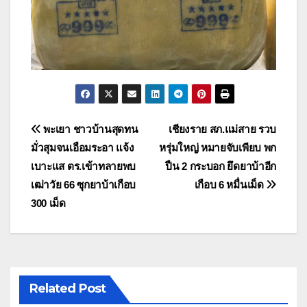
แนะแนว
พะเยา ชาวบ้านสุดทน
เชียงราย สภ.แม่สาย รวบ
มั่วสุมจนเอือมระอา แจ้ง
หรุ่มใหญ่ หมายจับเพียบ พก
เรื่อง
เบาะแส ตร.เข้าทลายพบ
ปืน 2 กระบอก ยึดยาบ้าอีก
เฒ่าวัย 66 ซุกยาบ้าเกือบ
เกือบ 6 หมื่นเม็ด
300 เม็ด
Related Post