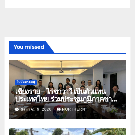
You missed
ไม่มีหมวดหมู่
เชียงราย – ไร่ชาวาวี เป็นตัวแทน
ประเทศไทย ร่วมประชุมภูมิภาคชา
อาเซียน ATO 2026 ที่อินโดนีเซีย
สิงหาคม 9, 2026
NORTHERN
หารืออนาคตอุตสาหกรรมชา
ท่ามกลางความท้าทายโลก