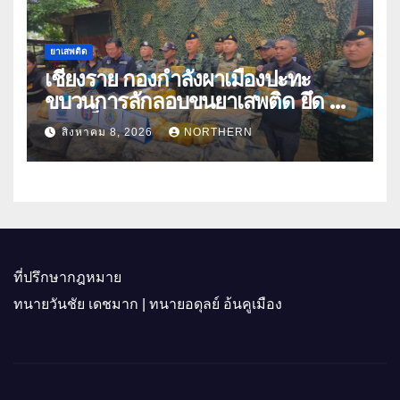
ยาเสพติด
เชียงราย กองกำลังผาเมืองปะทะ
ขบวนการลักลอบขนยาเสพติด ยึด 2
ล้านเม็ด
สิงหาคม 8, 2026
NORTHERN
ที่ปรึกษากฎหมาย
ทนายวันชัย เดชมาก | ทนายอดุลย์ อ้นคูเมือง