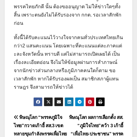
พรรคไทยภักดี นั้น ต้องขออนุญาต ไม่ให้ข่าวใดๆทั้ง
สิ้น เพราะตนยังไม่ได้รับรองจาก กกต. รอเวลาสักพัก
ก่อน
ทั้งนี้ได้รับคะแนนไว้วางใจจากคนทั่วประเทศไทยเกิน
กว่า2 แสนคะแนน โดยเฉพาะที่คะแนนแต่ละภาคแต่
ะละจังหวัดนั้น ทราบดี แต่ไม่สามารถเปิดเผยได้ เป็น
เรื่องละเอียดอ่อน จึงไม่ให้ข้อมูลผ่านการสำภาษณ์
จากนักข่าวส่วนกลางหรือภูมิภาคคนใดก็ตาม ขอ
เวลาสักพัก หากได้รับรองผลเป็น สมาชิกสภาผู้แทน
ราษฎร จึงสามารถให้ข่าวได้
แนะแนว
พิษณุโลก “พรรคภูมิใจ
พิษณุโลก ผลการเลือกตั้ง สส.
ไทย”กวาดเก้าอี้ สส.3 เขต
“ภูมิใจไทย”คว้า 3 เก้าอี้
เรื่อง
ทลายขุมกำลังพรรคเพื่อไทย
“เพื่อไทย-ประชาชน” พรรค