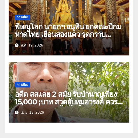
การเมือง
พิษณุโลก นายกฯ อนุทิน ยกคณะบิ๊กม
หาดไทย เยือนสองแคว รุดกราบ
พระพุทธชินราช ก่อนมีภารกิจร่วมฟัง
พ.ค. 19, 2026
พระสวดอธิธรรม บิดา สส.พรรคภูมิใจ
ไทย เขต 3
การเมือง
อดีต สส.เลย 2 สมัย รับบำนาญเพียง
15,000 ;บาท สวดยับหมอวรงค์ ควร
หาวิธีปรับลดแก้ไข ไม่ใช่ยกเลิก
เม.ย. 13, 2026