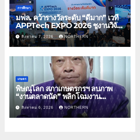
การศึกษา
มฟล. คว้ารางวัลระดับ “ดีมาก” เวที
APPTech EXPO 2026 ชูงานวิจัย
สมุนไพร ขับเคลื่อนนวัตกรรมสู่เชิง
สิงหาคม 7, 2026
NORTHERN
พาณิชย์
เกษตร
พิษณุโลก สภาเกษตรกรฯ ลบภาพ
“งานตลาดนัด” พลิกโฉมงาน
“เกษตรรุ่งเรืองเมืองสองแคว 69” มุ่ง
สิงหาคม 6, 2026
NORTHERN
ประโยชน์เกษตรกร ดึงนวัตกรรม-จับ
คู่ธุรกิจดันสินค้าเกษตรสู่สากล (คลิป)