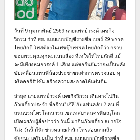
วันที่ 9 กุมภาพันธ์ 2569 นายแพทย์วรงค์ เดชกิจ
วิกรม ว่าที่ สส. แบบแบบบัญชีรายชื่อ เบอร์ 29 พรรค
ไทยภักดี โพสต์ลงในเฟซบุ๊กพรรคไทยภักดีว่า กราบ
ขอบพระคุณทุกคะแนนเสียง ที่เทใจให้ไทยภักดี แม้
จะมีเพียงหมอวรงค์ 1 เสียง แต่ขอยืนยันว่าจะเป็นพลัง
ขับเคลื่อนแทนพี่น้องประชาชนทำการตรวจสอบ ทุ
จริตคอร์รัปชั่น สร้างความสะอาดให้แผ่นดิน
ล่าสุด นายแพทย์วรงค์ เดชกิจวิกรม เดินทางไปกิน
ก๊วยเตี๋ยวประจำ ชื่อร้าน” เจ๊ลี่”กับแฟนคลับ 2 คน ที่
ถนนบรมไตรโลกนารถ เขตเทศบาลนครพิษณุโลก
เปิดเผยกับผู้สื่อข่าวว่า วันนี้ มากินก๊วยเตี๋ยว สบายใจ
โล่ง วันนี้ มีนักข่าวหลายสำนักโทรสอบถามถึง
ชัยชนะ เตรียมเป็น ว่าที่ ส.ส. แบบแบบบัญชีรายชื่อ