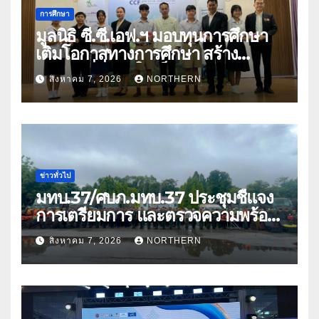
การศึกษา
มูลนิธิ ซี.ซี.เอฟ.ฯ มอบทุนการศึกษา
เติมโอกาสทางการศึกษา สร้าง
อนาคตที่มั่นคงให้เด็กและเยาวชน
สิงหาคม 7, 2026
NORTHERN
ด้อยโอกาส
ข่าวทั่วไป
มทบ.37/ศบภ.มทบ.37 ประชุมชี้แจง
การเตรียมการ และตรวจความพร้อม
ด้านการบรรเทาสาธารณภัย
สิงหาคม 7, 2026
NORTHERN