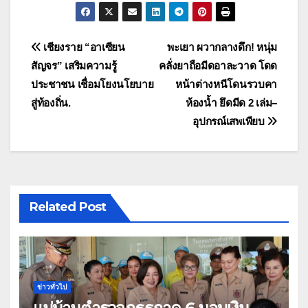
แนะแนว
เชียงราย “อาเซียน
พะเยา ผวากลางดึก! หนุ่ม
สัญจร” เสริมความรู้
คลั่งยาถือมีดอาละวาด โดด
เรื่อง
ประชาชน เชื่อมโยงนโยบาย
หน้าต่างหนีโดนรวบคา
สู่ท้องถิ่น.
ห้องน้ำ ยึดมีด 2 เล่ม–
อุปกรณ์เสพเพียบ
Related Post
ข่าวทั่วไป