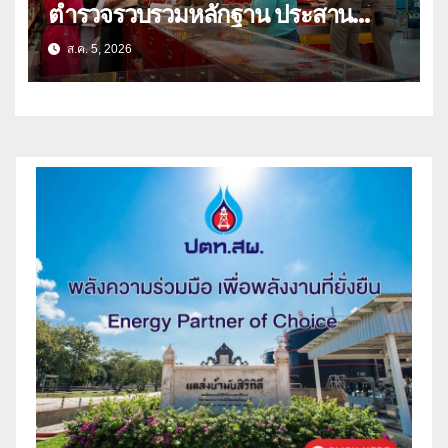
ตำรวจรวบรวมหลักฐาน ประสาน
สปป.ลาว ติดตามจับกุม
ส.ค. 5, 2026