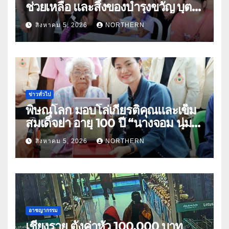
ช่วยเหลือ และสิ่งของบำรุงขวัญ บุตร-
ธิดา ข้าราชการตำรวจจังหวัด
สิงหาคม 5, 2026
NORTHERN
อุทัยธานี
ข่าวทั่วไป
พิษณุโลก มอบโล่เกียรติคุณและเข็ม
สมเด็จย่า อายุ 100 ปี “นางจอม นุ่ม
เนตร” ตำบลบ้านกร่าง อำเภอเมือง
สิงหาคม 5, 2026
NORTHERN
อาชญากรรม
เชียงราย ตั้งค่าหัว 100,000 บาท