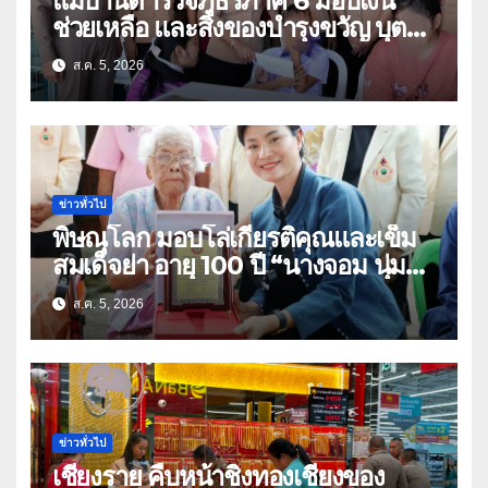
แม่บ้านตำรวจภูธรภาค 6 มอบเงิน
ช่วยเหลือ และสิ่งของบำรุงขวัญ บุตร-
ธิดา ข้าราชการตำรวจจังหวัด
ส.ค. 5, 2026
อุทัยธานี
ข่าวทั่วไป
พิษณุโลก มอบโล่เกียรติคุณและเข็ม
สมเด็จย่า อายุ 100 ปี “นางจอม นุ่ม
เนตร” ตำบลบ้านกร่าง อำเภอเมือง
ส.ค. 5, 2026
ข่าวทั่วไป
เชียงราย คืบหน้าชิงทองเชียงของ