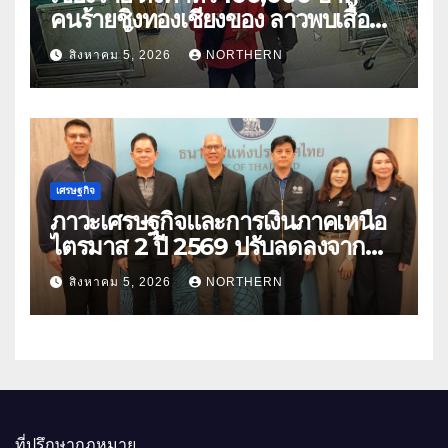
คนร้ายชิงทองเชียงของ ลาวพบเสื้อผ้า
คนร้ายตั้งจุดตรวจตามเส้นทาง
สิงหาคม 5, 2026
NORTHERN
เศรษฐกิจ
ภาวะเศรษฐกิจและการเงินภาคเหนือ
ไตรมาส 2 ปี 2569 ปรับลดลงจาก
ราคาพลังงาน ค่าครองชีพ
สิงหาคม 5, 2026
NORTHERN
ที่ปรึกษากฎหมาย