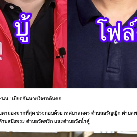
ณฐชนน” เบียดกันหายใจรดต้นคอ
ถูกจับตามองมากที่สุด ประกอบด้วย เทศบาลนคร ตำบลอรัญญิก ตำบล
ำบลบึงพระ ตำบลวัดพริก และตำบลวังน้ำคู้