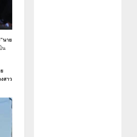
ง”นาย
ป็น
ทย
างสาว