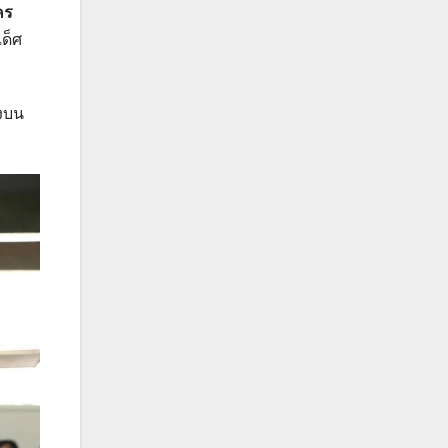
คร
ด็ศ
่งบน