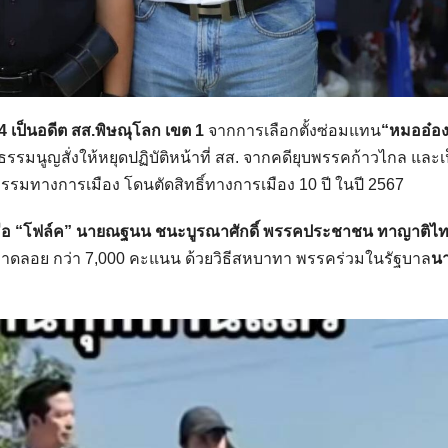
 4 เป็นอดีต สส.พิษณุโลก เขต 1
จากการเลือกตั้งซ่อมแทน
“หมออ๋อ
รรมนูญสั่งให้หยุดปฏิบัติหน้าที่ สส. จากคดียุบพรรคก้าวไกล และเ
กรรมทางการเมือง โดนตัดสิทธิ์ทางการเมือง 10 ปี ในปี 2567
คือ “โฟล์ค” นายณฐนน ชนะบูรณาศักดิ์ พรรคประชาชน ทาญาติไ
ขาดลอย กว่า 7,000 คะแนน ด้วยวิธีสหบาทา พรรคร่วมในรัฐบาล
น