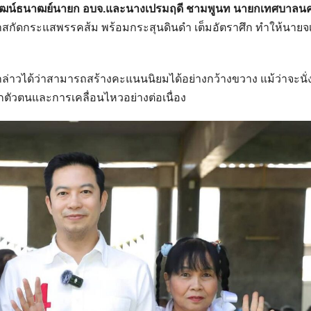
ิวัฒน์ธนาฒย์นายก อบจ.และนางเปรมฤดี ชามพูนท นายกเทศบาลน
มาสกัดกระแสพรรคส้ม พร้อมกระสุนดินดำ เต็มอัตราศึก ทำให้นายจเ
อาจกล่าวได้ว่าสามารถสร้างคะแนนนิยมได้อย่างกว้างขวาง แม้ว่าจะนั
ู้จักตัวตนและการเคลื่อนไหวอย่างต่อเนื่อง