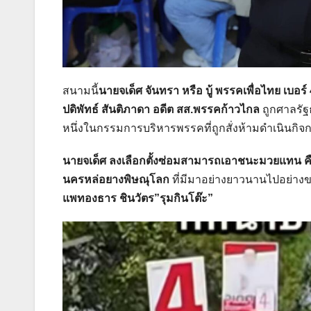
สนามนี้
นายจเด็ศ จันทรา หรือ บู้ พรรคเพื่อไทย เบอร์
ปดิพัทธ์ สันติภาดา อดีต สส.พรรคก้าวไกล
ถูกศาลรัฐธ
หนึ่งในกรรมการบริหารพรรคที่ถูกสั่งห้ามดำเนินกิจ
นายจเด็ศ ลงเลือกตั้งซ่อมสามารถเอาชนะมวยแทน 
นครหล่อยางพิษณุโลก
ที่มีมาอย่างยาวนานไปอย่าง
แพทองธาร ชินวัตร”รุมกินโต๊ะ”