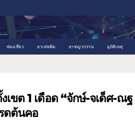
ท่องเที่ยว
ยาเสพติด
อาชญากรรม
อุบัติเหตุ
้งเขต 1 เดือด “จักษ์-จเด็ศ-ณฐ
รดต้นคอ