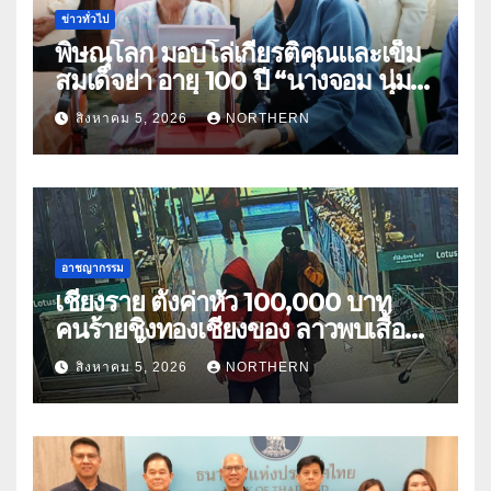
ข่าวทั่วไป
พิษณุโลก มอบโล่เกียรติคุณและเข็ม
สมเด็จย่า อายุ 100 ปี “นางจอม นุ่ม
เนตร” ตำบลบ้านกร่าง อำเภอเมือง
สิงหาคม 5, 2026
NORTHERN
อาชญากรรม
เชียงราย ตั้งค่าหัว 100,000 บาท
คนร้ายชิงทองเชียงของ ลาวพบเสื้อผ้า
คนร้ายตั้งจุดตรวจตามเส้นทาง
สิงหาคม 5, 2026
NORTHERN