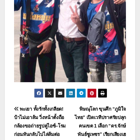
แนะแนว
พะเยา ทั้งรักทั้งเกลียด!
พิษณุโลก ขุนศึก “ภูมิใจ
ป้าไม่เอาส้ม วิ่งหน้าตั้งถือ
ไทย” เปิดเวทีปราศรัยปลุก
เรื่อง
กล้องขอถ่ายรูปคู่ไอซ์–โรม
คนเขต 1 เลือก “ดร.จักษ์
ก่อนหันกลับไปไล่ส้มต่อ
พันธ์ชูเพชร” เรียกเสียงเฮ