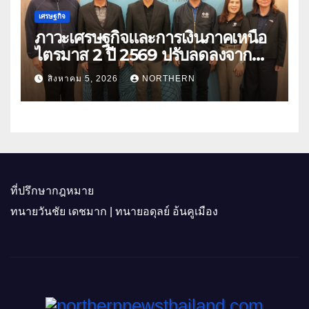
เศรษฐกิจ
ภาวะเศรษฐกิจและการเงินภาคเหนือ
ไตรมาส 2 ปี 2569 ปรับลดลงจาก
ราคาพลังงาน ค่าครองชีพ
สิงหาคม 5, 2026
NORTHERN
ที่ปรึกษากฎหมาย
ทนายวันชัย เดชมาก | ทนายอดุลย์ อ้นคูเมือง