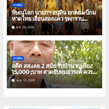
การเมือง
พิษณุโลก นายกฯ อนุทิน ยกคณะบิ๊กม
หาดไทย เยือนสองแคว รุดกราบ
พระพุทธชินราช ก่อนมีภารกิจร่วมฟัง
พ.ค. 19, 2026
พระสวดอธิธรรม บิดา สส.พรรคภูมิใจ
ไทย เขต 3
การเมือง
อดีต สส.เลย 2 สมัย รับบำนาญเพียง
15,000 ;บาท สวดยับหมอวรงค์ ควร
หาวิธีปรับลดแก้ไข ไม่ใช่ยกเลิก
เม.ย. 13, 2026