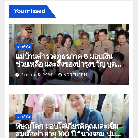
You missed
ข่าวทั่วไป
แม่บ้านตำรวจภูธรภาค 6 มอบเงิน
ช่วยเหลือ และสิ่งของบำรุงขวัญ บุตร-
ธิดา ข้าราชการตำรวจจังหวัด
สิงหาคม 5, 2026
NORTHERN
อุทัยธานี
ข่าวทั่วไป
พิษณุโลก มอบโล่เกียรติคุณและเข็ม
สมเด็จย่า อายุ 100 ปี “นางจอม นุ่ม