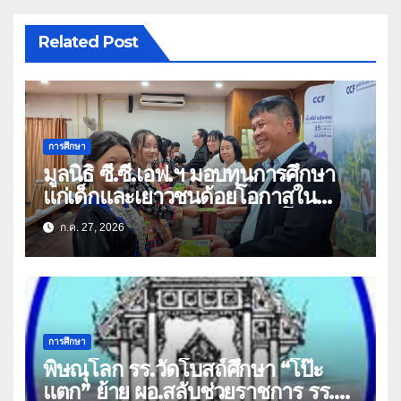
Related Post
การศึกษา
มูลนิธิ ซี.ซี.เอฟ.ฯ มอบทุนการศึกษา
แก่เด็กและเยาวชนด้อยโอกาสใน
จังหวัดเชียงราย-พะเยา สร้างโอกาส
ก.ค. 27, 2026
ทางการศึกษา
การศึกษา
พิษณุโลก รร.วัดโบสถ์ศึกษา “โป๊ะ
แตก” ย้าย ผอ.สลับช่วยราชการ รร.