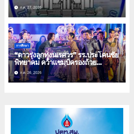
ประชาสงเคราะห์วิทยา
ก.ค. 27, 2026
การศึกษา
“ดาวรุ่งลูกทุ่งนเรศวร” รร.ประโคนชัย
พิทยาคม คว้าแชมป์ครองถ้วย
พระราชทาน สมเด็จพระกนิษฐาธิราช
ก.ค. 26, 2026
เจ้า กรมสมเด็จพระเทพรัตนราชสุดา
ฯ สยามบรมราชกุมารี