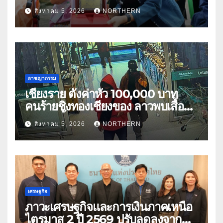
เนตร” ตำบลบ้านกร่าง อำเภอเมือง
สิงหาคม 5, 2026
NORTHERN
อาชญากรรม
เชียงราย ตั้งค่าหัว 100,000 บาท
คนร้ายชิงทองเชียงของ ลาวพบเสื้อผ้า
คนร้ายตั้งจุดตรวจตามเส้นทาง
สิงหาคม 5, 2026
NORTHERN
เศรษฐกิจ
ภาวะเศรษฐกิจและการเงินภาคเหนือ
ไตรมาส 2 ปี 2569 ปรับลดลงจาก