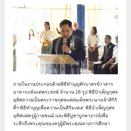
ภายในงานประกอบด้วยพิธีทำบุญตักบาตรข้าวสาร
อาหารแห้งแด่พระสงฆ์ จำนวน 18 รูป พิธีบำเพ็ญกุศล
อุทิศถวายเป็นพระราชกุศลแด่สมเด็จพระนางเจ้าสิริกิ
ติ์ฯ พิธีทำบุญเพื่อความเป็นสิริมงคล พิธีบำเพ็ญกุศล
อุทิศแด่ครูผู้วายชนม์ และพิธีบูชาบูรพาจารย์เพื่อ
ระลึกถึงพระคุณของครูผู้มีพระคุณทางการศึกษา