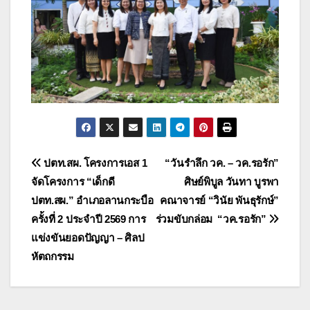
แนะแนว
ปตท.สผ. โครงการเอส 1
“วันรำลึก วค. – วค.รอรัก”
จัดโครงการ “เด็กดี
ศิษย์พิบูล วันทา บูรพา
เรื่อง
ปตท.สผ.” อำเภอลานกระบือ
คณาจารย์ “วินัย พันธุรักษ์”
ครั้งที่ 2 ประจำปี 2569 การ
ร่วมขับกล่อม “วค.รอรัก”
แข่งขันยอดปัญญา – ศิลป
หัตถกรรม