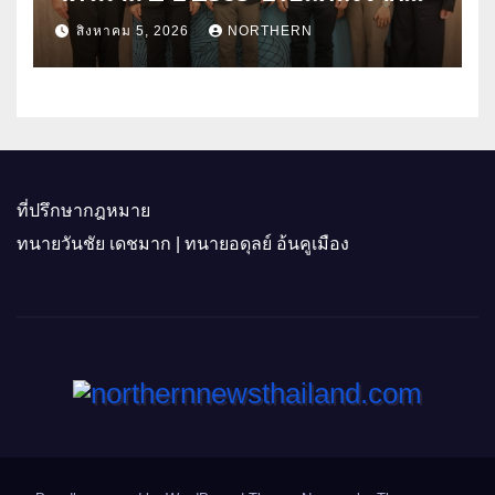
ราคาพลังงาน ค่าครองชีพ
สิงหาคม 5, 2026
NORTHERN
ที่ปรึกษากฎหมาย
ทนายวันชัย เดชมาก | ทนายอดุลย์ อ้นคูเมือง