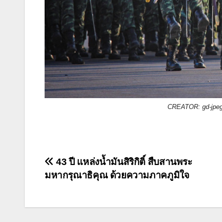
CREATOR: gd-jpeg 
แนะแนว
43 ปี แหล่งน้ำมันสิริกิติ์ สืบสานพระ
มหากรุณาธิคุณ ด้วยความภาคภูมิใจ
เรื่อง