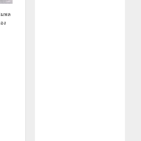
ลิมพล
ของ