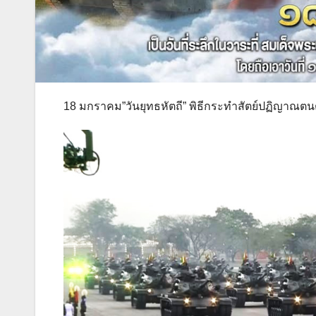
18 มกราคม”วันยุทธหัตถี” พิธีกระทำสัตย์ปฏิญาณตน