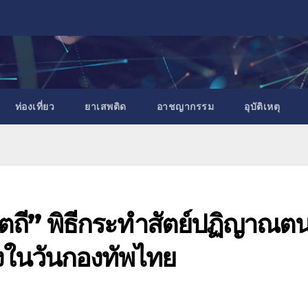
ท่องเที่ยว
ยาเสพติด
อาชญากรรม
อุบัติเหตุ
ตถี” พิธีกระทำสัตย์ปฏิญาณต
องในวันกองทัพไทย