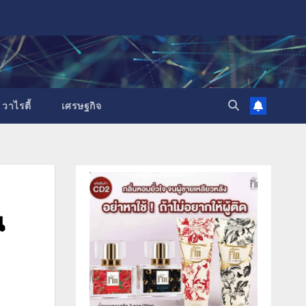
วาไรตี้
เศรษฐกิจ
น