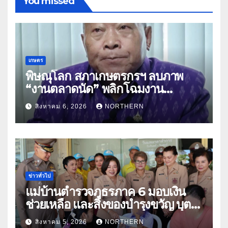
You missed
เกษตร
พิษณุโลก สภาเกษตรกรฯ ลบภาพ
“งานตลาดนัด” พลิกโฉมงาน
“เกษตรรุ่งเรืองเมืองสองแคว 69” มุ่ง
สิงหาคม 6, 2026
NORTHERN
ประโยชน์เกษตรกร ดึงนวัตกรรม-จับ
คู่ธุรกิจดันสินค้าเกษตรสู่สากล (คลิป)
ข่าวทั่วไป
แม่บ้านตำรวจภูธรภาค 6 มอบเงิน
ช่วยเหลือ และสิ่งของบำรุงขวัญ บุตร-
ธิดา ข้าราชการตำรวจจังหวัด
สิงหาคม 5, 2026
NORTHERN