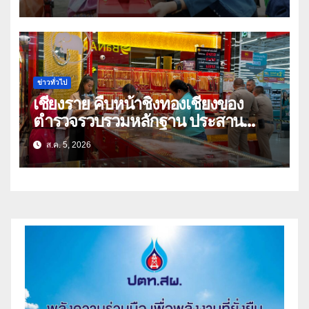
ข่าวทั่วไป
เชียงราย คืบหน้าชิงทองเชียงของ
ตำรวจรวบรวมหลักฐาน ประสาน
สปป.ลาว ติดตามจับกุม
ส.ค. 5, 2026