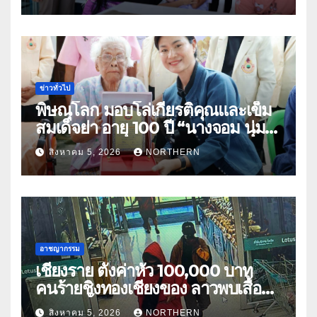
อุทัยธานี
ข่าวทั่วไป
พิษณุโลก มอบโล่เกียรติคุณและเข็ม
สมเด็จย่า อายุ 100 ปี “นางจอม นุ่ม
เนตร” ตำบลบ้านกร่าง อำเภอเมือง
สิงหาคม 5, 2026
NORTHERN
อาชญากรรม
เชียงราย ตั้งค่าหัว 100,000 บาท
คนร้ายชิงทองเชียงของ ลาวพบเสื้อผ้า
คนร้ายตั้งจุดตรวจตามเส้นทาง
สิงหาคม 5, 2026
NORTHERN