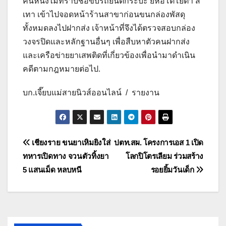
คนหนึ่งไม่ทราบชื่อขับรถยนต์กระบะ ยี่ห้อโตโยต้า สี
เทา เข้าไปจอดหน้าร้านสาขาก่อนขนกล่องพัสดุ
ทั้งหมดลงไปฝากส่ง เจ้าหน้าที่จึงได้ตรวจสอบกล่อง
วงจรปิดและหลักฐานอื่นๆ เพื่อสืบหาตัวคนฝากส่ง
และเครือข่ายยาเสพติดที่เกี่ยวข้องเพื่อนำมาดำเนิน
คดีตามกฎหมายต่อไป.
บก.เจี๊ยบแม่สายนิวส์ออนไลน์ / รายงาน
แนะแนว
เชียงราย ขนยาเหิมยิงใส่
ปตท.สผ. โครงการเอส 1 เปิด
ทหารเปิดทาง จวนตัวทิ้งยา
โลกปิโตรเลียม ร่วมสร้าง
เรื่อง
5 แสนเม็ด หลบหนี
รอยยิ้มวันเด็ก