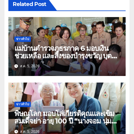
Related Post
ข่าวทั่วไป
แม่บ้านตำรวจภูธรภาค 6 มอบเงิน
ช่วยเหลือ และสิ่งของบำรุงขวัญ บุตร-
ธิดา ข้าราชการตำรวจจังหวัด
ส.ค. 5, 2026
อุทัยธานี
ข่าวทั่วไป
พิษณุโลก มอบโล่เกียรติคุณและเข็ม
สมเด็จย่า อายุ 100 ปี “นางจอม นุ่ม
เนตร” ตำบลบ้านกร่าง อำเภอเมือง
ส.ค. 5, 2026