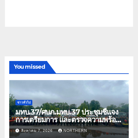
You missed
ข่าวทั่วไป
มทบ.37/ศบภ.มทบ.37 ประชุมชี้แจง
การเตรียมการ และตรวจความพร้อม
ด้านการบรรเทาสาธารณภัย
สิงหาคม 7, 2026
NORTHERN