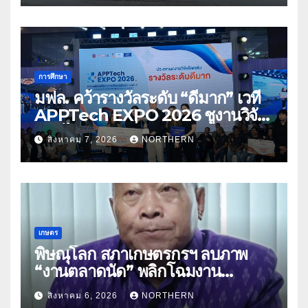
การศึกษา
มฟล. คว้ารางวัลระดับ “ดีมาก” เวที
APPTech EXPO 2026 ชูงานวิจัย
สมุนไพร ขับเคลื่อนนวัตกรรมสู่เชิง
สิงหาคม 7, 2026
NORTHERN
พาณิชย์
เกษตร
พิษณุโลก สภาเกษตรกรฯ ลบภาพ
“งานตลาดนัด” พลิกโฉมงาน
“เกษตรรุ่งเรืองเมืองสองแคว 69” มุ่ง
สิงหาคม 6, 2026
NORTHERN
ประโยชน์เกษตรกร ดึงนวัตกรรม-จับ