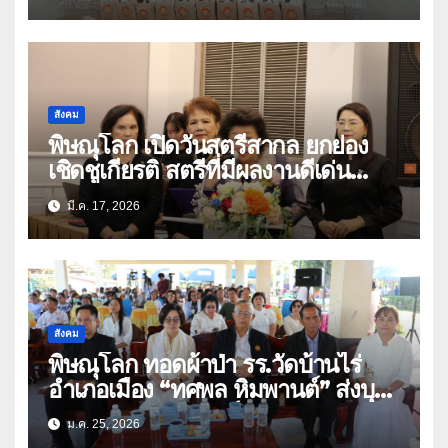
สังคม
พิษณุโลก เปิดวันสตรีสากล ยกย่อง
เชิดชูเกียรติ สตรีที่มีผลงานดีเด่น
ยกะะดับความเท่าเทียม
มี.ค. 17, 2026
สังคม
พิษณุโลก ทอดผ้าป่า รร.วัดบ้านไร่
อำเภอเมือง “ทศพล หิมพานต์” ส่งบุตร
สาว”ผักบุ้ง หิมพานต์” ร้องเพลงแหล่
ม.ค. 25, 2026
ให้ผู้ร่วมบุญรับฟัง(คลิป)