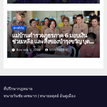
คู่ธุรกิจดันสินค้าเกษตรสู่สากล (คลิป)
ข่าวทั่วไป
แม่บ้านตำรวจภูธรภาค 6 มอบเงิน
ช่วยเหลือ และสิ่งของบำรุงขวัญ บุตร-
ธิดา ข้าราชการตำรวจจังหวัด
สิงหาคม 5, 2026
NORTHERN
อุทัยธานี
ที่ปรึกษากฎหมาย
ทนายวันชัย เดชมาก | ทนายอดุลย์ อ้นคูเมือง