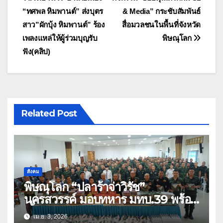
เรื่อง
“ทศพล หิมพานต์” ส่งบุตร
& Media” กระชับสัมพันธ์
สาว”ผักบุ้ง หิมพานต์” ร้อง
สื่อมวลชนในพื้นที่จังหวัด
เพลงแหล่ให้ผู้ร่วมบุญรับ
พิษณุโลก
ฟัง(คลิป)
Related Post
สังคม
พิษณุโลก “ปลาร้าจ่าวิรัช”
นครสวรรค์ มอบทหาร มทบ.39 พร้อม
เสื้อยืด 1,500 ตัว
เม.ย. 3, 2026