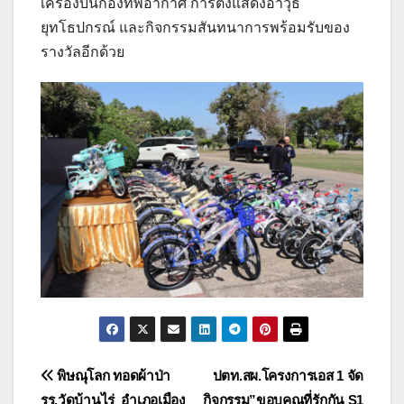
เครื่องบินกองทัพอากาศ การตั้งแสดงอาวุธ
ยุทโธปกรณ์ และกิจกรรมสันทนาการพร้อมรับของ
รางวัลอีกด้วย
แนะแนว
พิษณุโลก ทอดผ้าป่า
ปตท.สผ.โครงการเอส 1 จัด
รร.วัดบ้านไร่ อำเภอเมือง
กิจกรรม”ขอบคุณที่รักกัน S1