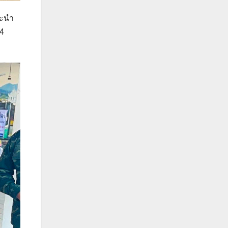
นะนำ
24