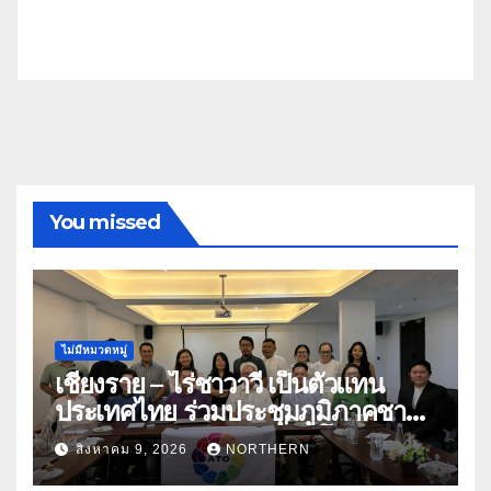
You missed
ไม่มีหมวดหมู่
เชียงราย – ไร่ชาวาวี เป็นตัวแทน
ประเทศไทย ร่วมประชุมภูมิภาคชา
อาเซียน ATO 2026 ที่อินโดนีเซีย
สิงหาคม 9, 2026
NORTHERN
หารืออนาคตอุตสาหกรรมชา