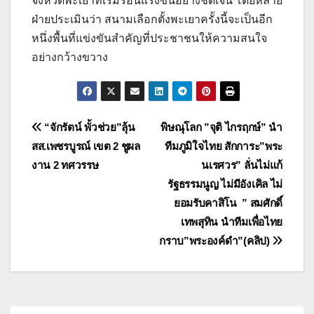
จังหวัดพะเยาที่เริ่มร้อนแรงขึ้นอย่างชัดเจน โดยหลาย
ฝ่ายประเมินว่า สนามเลือกตั้งพะเยาครั้งนี้จะเป็นอีก
หนึ่งพื้นที่แข่งขันสำคัญที่ประชาชนให้ความสนใจ
อย่างกว้างขวาง
แนะแนว
“จักรัตน์ พั้วช่วย”ลุ้น
พิษณุโลก ”จุติ ไกรฤกษ์” นำ
สส.เพชรบูรณ์ เขต 2 ชูผล
ทีมภูมิใจไทย สักการะ”พระ
เรื่อง
งาน 2 ทศวรรษ
นเรศวร” ลั่นไม่แก้
รัฐธรรมนูญ ไม่มีอังเคิล ไม่
ยอมรับคาสิโน ” สมศักดิ์
เทพสุทิน นำทีมเพื่อไทย
กราบ”พระองค์ดำ”(คลิป)