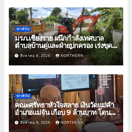
ท่ามกลางความท้าทายโลก
ข่าวทั่วไป
มรภ.เชียงราย ผนึกกำลังเทศบาล
ตำบลบ้านดู่และฝ่ายปกครอง เร่งขุด
ลอกสิ่งกีดขวางทางน้ำ ป้องกันและลด
สิงหาคม 8, 2026
NORTHERN
ปัญหาน้ำท่วม
ข่าวทั่วไป
คณะศรัทธาหัวใจสลาย เงินวัดแม่คำ
อำเภอแม่จัน เกือบ 9 ล้านบาท โดน
แก๊งคอลเซ็นเตอร์หลอกให้โอนข้าม
สิงหาคม 8, 2026
NORTHERN
ปีกว่า 66 บัญชี