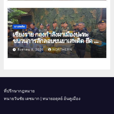
ยาเสพติด
เชียงราย กองกำลังผาเมืองปะทะ
ขบวนการลักลอบขนยาเสพติด ยึด 2
ล้านเม็ด
สิงหาคม 8, 2026
NORTHERN
ที่ปรึกษากฎหมาย
ทนายวันชัย เดชมาก | ทนายอดุลย์ อ้นคูเมือง