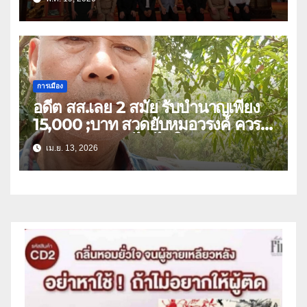
พระสวดอธิธรรม บิดา สส.พรรคภูมิใจ
ไทย เขต 3
การเมือง
อดีต สส.เลย 2 สมัย รับบำนาญเพียง
15,000 ;บาท สวดยับหมอวรงค์ ควร
หาวิธีปรับลดแก้ไข ไม่ใช่ยกเลิก
เม.ย. 13, 2026