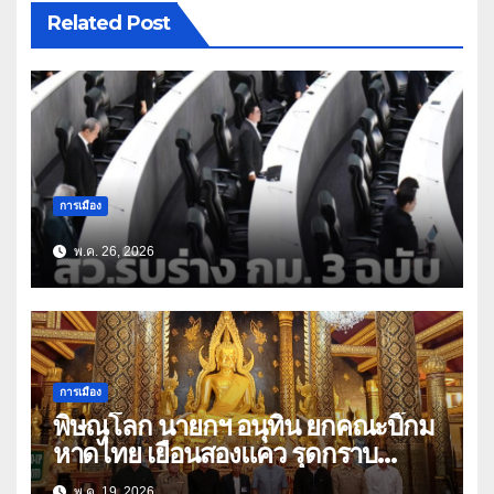
Related Post
การเมือง
พ.ค. 26, 2026
การเมือง
พิษณุโลก นายกฯ อนุทิน ยกคณะบิ๊กม
หาดไทย เยือนสองแคว รุดกราบ
พระพุทธชินราช ก่อนมีภารกิจร่วมฟัง
พ.ค. 19, 2026