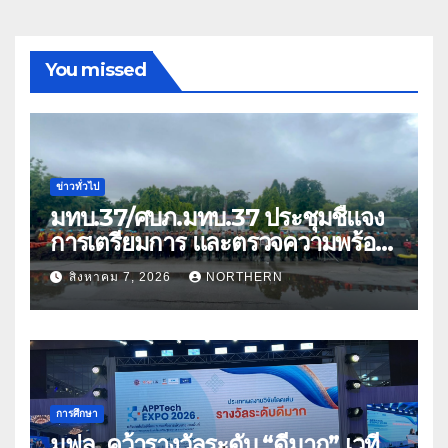
You missed
ข่าวทั่วไป
มทบ.37/ศบภ.มทบ.37 ประชุมชี้แจง
การเตรียมการ และตรวจความพร้อม
ด้านการบรรเทาสาธารณภัย
สิงหาคม 7, 2026
NORTHERN
การศึกษา
มฟล. คว้ารางวัลระดับ “ดีมาก” เวที