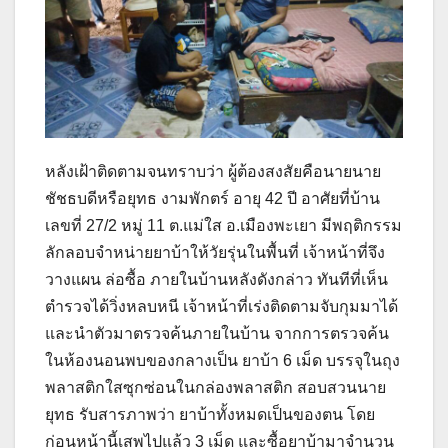
หลังเฝ้าติดตามจนทราบว่า ผู้ต้องสงสัยคือนายนาย
ชัชธบดีหรือยุทธ งามพักตร์ อายุ 42 ปี อาศัยที่บ้าน
เลขที่ 27/2 หมู่ 11 ต.แม่ใส อ.เมืองพะเยา มีพฤติกรรม
ลักลอบจำหน่ายยาบ้าให้วัยรุ่นในพื้นที่ เจ้าหน้าที่จึง
วางแผน ล่อซื้อ ภายในบ้านหลังดังกล่าว ทันทีที่เห็น
ตำรวจได้วิ่งหลบหนี เจ้าหน้าที่เร่งติดตามจับกุมมาได้
และนำตัวมาตรวจค้นภายในบ้าน จากการตรวจค้น
ในห้องนอนพบของกลางเป็น ยาบ้า 6 เม็ด บรรจุในถุง
พลาสติกใสซุกซ่อนในกล่องพลาสติก สอบสวนนาย
ยุทธ รับสารภาพว่า ยาบ้าทั้งหมดเป็นของตน โดย
ก่อนหน้านี้เสพไปแล้ว 3 เม็ด และซื้อยาบ้ามาจำนวน