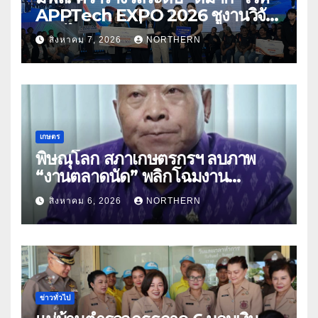
APPTech EXPO 2026 ชูงานวิจัย
สมุนไพร ขับเคลื่อนนวัตกรรมสู่เชิง
สิงหาคม 7, 2026
NORTHERN
พาณิชย์
เกษตร
พิษณุโลก สภาเกษตรกรฯ ลบภาพ
“งานตลาดนัด” พลิกโฉมงาน
“เกษตรรุ่งเรืองเมืองสองแคว 69” มุ่ง
สิงหาคม 6, 2026
NORTHERN
ประโยชน์เกษตรกร ดึงนวัตกรรม-จับ
คู่ธุรกิจดันสินค้าเกษตรสู่สากล (คลิป)
ข่าวทั่วไป