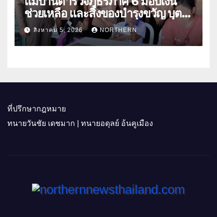
แม่บ้านตำรวจภูธรภาค 6 มอบเงิน
ช่วยเหลือ และสิ่งของบำรุงขวัญ บุตร-
ธิดา ข้าราชการตำรวจจังหวัด
สิงหาคม 5, 2026
NORTHERN
อุทัยธานี
ที่ปรึกษากฎหมาย
ทนายวันชัย เดชมาก | ทนายอดุลย์ อ้นคูเมือง