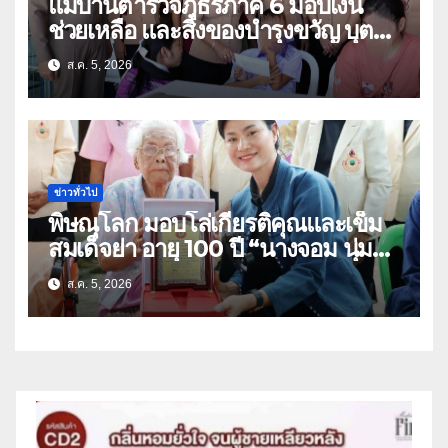
แม่บ้านตำรวจภูธรภาค 6 มอบเงิน
ช่วยเหลือ และสิ่งของบำรุงขวัญ บุตร-
ธิดา ข้าราชการตำรวจจังหวัด
ส.ค. 5, 2026
อุทัยธานี
ข่าวทั่วไป
พิษณุโลก มอบโล่เกียรติคุณและเข็ม
สมเด็จย่า อายุ 100 ปี “นางจอม นุ่ม
เนตร” ตำบลบ้านกร่าง อำเภอเมือง
ส.ค. 5, 2026