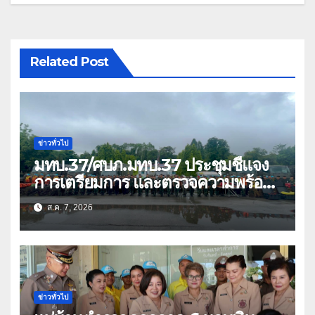
Related Post
ข่าวทั่วไป
มทบ.37/ศบภ.มทบ.37 ประชุมชี้แจง
การเตรียมการ และตรวจความพร้อม
ด้านการบรรเทาสาธารณภัย
ส.ค. 7, 2026
ข่าวทั่วไป