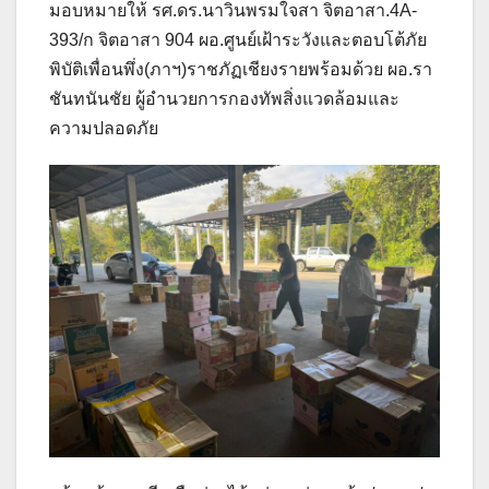
มอบหมายให้ รศ.ดร.นาวินพรมใจสา จิตอาสา.4A-
393/ก จิตอาสา 904 ผอ.ศูนย์เฝ้าระวังและตอบโต้ภัย
พิบัติเพื่อนพึ่ง(ภาฯ)ราชภัฏเชียงรายพร้อมด้วย ผอ.รา
ชันทนันชัย ผู้อำนวยการกองทัพสิ่งแวดล้อมและ
ความปลอดภัย