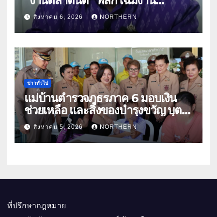
“งานตลาดนัด” พลิกโฉมงาน
“เกษตรรุ่งเรืองเมืองสองแคว 69” มุ่ง
สิงหาคม 6, 2026
NORTHERN
ประโยชน์เกษตรกร ดึงนวัตกรรม-จับ
คู่ธุรกิจดันสินค้าเกษตรสู่สากล (คลิป)
ข่าวทั่วไป
แม่บ้านตำรวจภูธรภาค 6 มอบเงิน
ช่วยเหลือ และสิ่งของบำรุงขวัญ บุตร-
ธิดา ข้าราชการตำรวจจังหวัด
สิงหาคม 5, 2026
NORTHERN
อุทัยธานี
ที่ปรึกษากฎหมาย