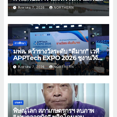
ด้านการบรรเทาสาธารณภัย
สิงหาคม 7, 2026
NORTHERN
การศึกษา
มฟล. คว้ารางวัลระดับ “ดีมาก” เวที
APPTech EXPO 2026 ชูงานวิจัย
สมุนไพร ขับเคลื่อนนวัตกรรมสู่เชิง
สิงหาคม 7, 2026
NORTHERN
พาณิชย์
เกษตร
พิษณุโลก สภาเกษตรกรฯ ลบภาพ