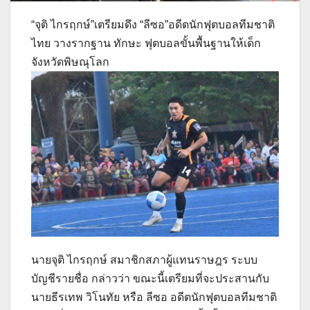
“จุติ ไกรฤกษ์”เตรียมดึง “ลีซอ”อดีตนักฟุตบอลทีมชาติ
ไทย วางรากฐาน ทักษะ ฟุตบอลขั้นพื้นฐานให้เด็ก
จังหวัดพิษณุโลก
นายจุติ ไกรฤกษ์ สมาชิกสภาผู้แทนราษฎร ระบบ
บัญชีรายชื่อ กล่าวว่า ขณะนี้เตรียมที่จะประสานกับ
นายธีรเทพ วิโนทัย หรือ ลีซอ อดีตนักฟุตบอลทีมชาติ