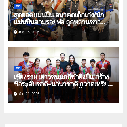
กีฬา
สุดยอดแม่นปืน อนาคตเด็กเก่ง/นัก
แม่นปืนตามรอยพ่อ ลูกหลานชาว
เชียงรายแท้
ก.ค. 15, 2026
กีฬา
เชียงราย เยาวชนนักกีฬายิงปืน สร้าง
ชื่อระดับชาติ–นานาชาติ กวาดเหรียญ
ต่อเนื่อง พร้อมติดทีมชาติไทยลุยเวที
มิ.ย. 21, 2026
โลก