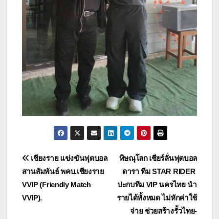
แนะแนว
เชียงราย แข่งขันฟุตบอล
พิษณุโลก เชียร์ลั่นฟุตบอล
สานสัมพันธ์ พคบ.เชียงราย
ดารา ทีม STAR RIDER
เรื่อง
VVIP (Friendly Match
ปะกบทีม VIP นครไทย นำ
VVIP).
รายได้ทั้งหมด ไม่หักค่าใช้
จ่าย ช่วยสร้างรั้วไทย-