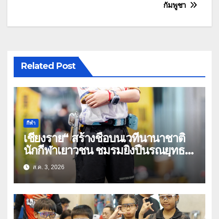
กัมพูชา
Related Post
กีฬา
เชียงราย“ สร้างชื่อบนเวทีนานาชาติ
นักกีฬาเยาวชน ชมรมยิงปืนรณยุทธ
อัดลมเบาเชียงราย คว้าหลายรางวัล
ส.ค. 3, 2026
ในศึก THPSA IPSC Action Air
Level 3