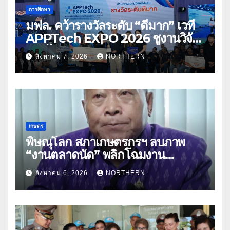
การศึกษา
มฟล. คว้ารางวัลระดับ “ดีมาก” เวที
APPTech EXPO 2026 ชูงานวิจัย
สมุนไพร ขับเคลื่อนนวัตกรรมสู่เชิง
สิงหาคม 7, 2026
NORTHERN
พาณิชย์
เกษตร
พิษณุโลก สภาเกษตรกรฯ ลบภาพ
“งานตลาดนัด” พลิกโฉมงาน
“เกษตรรุ่งเรืองเมืองสองแคว 69” มุ่ง
สิงหาคม 6, 2026
NORTHERN
ประโยชน์เกษตรกร ดึงนวัตกรรม-จับ
คู่ธุรกิจดันสินค้าเกษตรสู่สากล (คลิป)