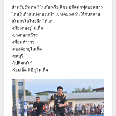
สำหรับธีรเทพ วิโนทัย หรือ ลีซอ อดีตนักฟุตบอลชาว
ไทยในตำแหน่งกองหน้า เขาเคยลงเล่นให้กับหลาย
สโมสรในไทยลีก ได้แก่
-เมืองทองยูไนเต็ด
-บางกอกกล๊าส
-เพื่อนตำรวจ
-แบงค์อายูไนเต็ค
-ชลบุรี
-โปลิศเทโร่
-ร้อยเอ็ด พีบี ยูไนเต็ค