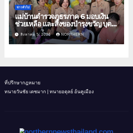
ข่าวทั่วไป
แม่บ้านตำรวจภูธรภาค 6 มอบเงิน
ช่วยเหลือ และสิ่งของบำรุงขวัญ บุตร-
ธิดา ข้าราชการตำรวจจังหวัด
สิงหาคม 5, 2026
NORTHERN
อุทัยธานี
ที่ปรึกษากฎหมาย
ทนายวันชัย เดชมาก | ทนายอดุลย์ อ้นคูเมือง