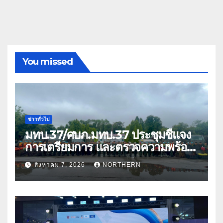
You missed
ข่าวทั่วไป
มทบ.37/ศบภ.มทบ.37 ประชุมชี้แจง
การเตรียมการ และตรวจความพร้อม
ด้านการบรรเทาสาธารณภัย
สิงหาคม 7, 2026
NORTHERN