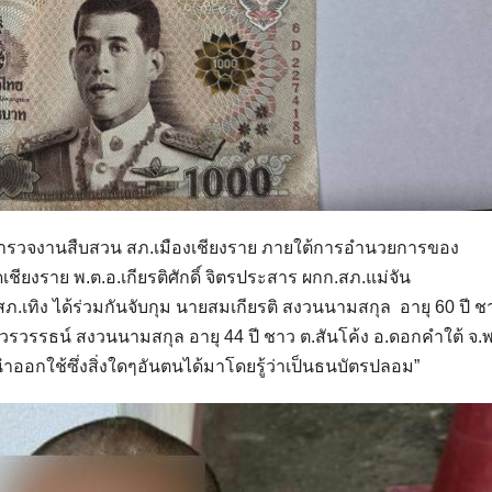
ที่ตำรวจงานสืบสวน สภ.เมืองเชียงราย ภายใต้การอำนวยการของ
ชียงราย พ.ต.อ.เกียรติศักดิ์ จิตรประสาร ผกก.สภ.แม่จัน
สภ.เทิง ได้ร่วมกันจับกุม นายสมเกียรติ สงวนนามสกุล อายุ 60 ปี 
รรธน์ สงวนนามสกุล อายุ 44 ปี ชาว ต.สันโค้ง อ.ดอกคำใต้ จ.
ำออกใช้ซึ่งสิ่งใดๆอันตนได้มาโดยรู้ว่าเป็นธนบัตรปลอม”