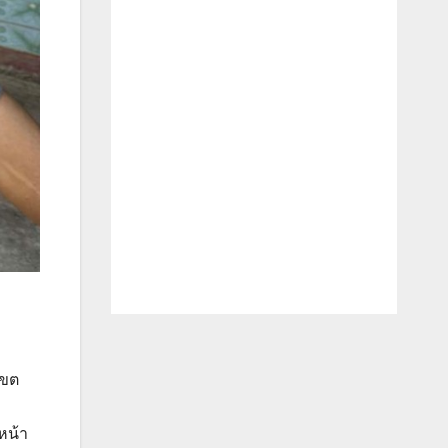
เขต
หน้า