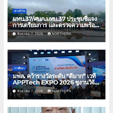
ข่าวทั่วไป
มทบ.37/ศบภ.มทบ.37 ประชุมชี้แจง
การเตรียมการ และตรวจความพร้อม
ด้านการบรรเทาสาธารณภัย
สิงหาคม 7, 2026
NORTHERN
การศึกษา
มฟล. คว้ารางวัลระดับ “ดีมาก” เวที
APPTech EXPO 2026 ชูงานวิจัย
สมุนไพร ขับเคลื่อนนวัตกรรมสู่เชิง
สิงหาคม 7, 2026
NORTHERN
พาณิชย์