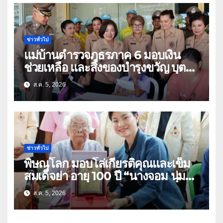
ข่าวทั่วไป
แม่บ้านตำรวจภูธรภาค 6 มอบเงิน
ช่วยเหลือ และสิ่งของบำรุงขวัญ บุตร-
ธิดา ข้าราชการตำรวจจังหวัด
ส.ค. 5, 2026
อุทัยธานี
ข่าวทั่วไป
พิษณุโลก มอบโล่เกียรติคุณและเข็ม
สมเด็จย่า อายุ 100 ปี “นางจอม นุ่ม
เนตร” ตำบลบ้านกร่าง อำเภอเมือง
ส.ค. 5, 2026