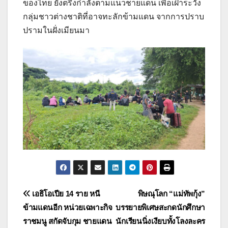
ของไทย ยังตรึงกำลังตามแนวชายแดน เพื่อเฝ้าระวัง
กลุ่มชาวต่างชาติที่อาจทะลักข้ามแดน จากการปราบ
ปรามในฝั่งเมียนมา
แนะแนว
เอธิโอเปีย 14 ราย หนี
พิษณุโลก “แม่ทัพกุ้ง”
ข้ามแดนอีก หน่วยเฉพาะกิจ
บรรยายพิเศษสะกดนักศึกษา
เรื่อง
ราชมนู สกัดจับกุม ชายแดน
นักเรียนนิ่งเงียบทั้งโลงละคร