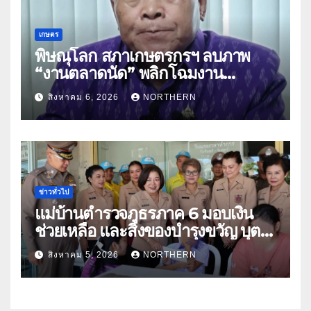
เกษตร
พิษณุโลก สภาเกษตรกรฯ ลบภาพ
“งานตลาดนัด” พลิกโฉมงาน
“เกษตรรุ่งเรืองเมืองสองแคว 69” มุ่ง
สิงหาคม 6, 2026
NORTHERN
ประโยชน์เกษตรกร ดึงนวัตกรรม-จับ
คู่ธุรกิจดันสินค้าเกษตรสู่สากล (คลิป)
ข่าวทั่วไป
แม่บ้านตำรวจภูธรภาค 6 มอบเงิน
ช่วยเหลือ และสิ่งของบำรุงขวัญ บุตร-
ธิดา ข้าราชการตำรวจจังหวัด
สิงหาคม 5, 2026
NORTHERN
อุทัยธานี