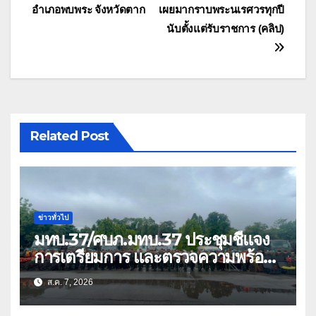
อำเภอพบพระ จังหวัดตาก
เผยมากราบพระนเรศวรทุกปี
นับตั้งแต่รับราชการ (คลิป)
Related Post
ข่าวทั่วไป
มทบ.37/ศบภ.มทบ.37 ประชุมชี้แจง
การเตรียมการ และตรวจความพร้อม
ด้านการบรรเทาสาธารณภัย
ส.ค. 7, 2026