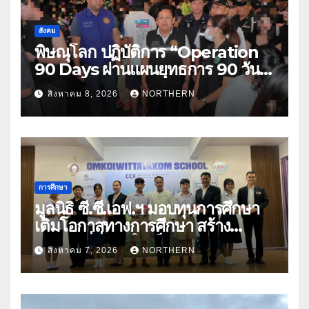
สังคม
พิษณุโลก ปฏิบัติการ “Operation
90 Days ผ่านแผนยุทธการ 90 วัน
พิชิตยาเสพติด” ปราบปรามกวาดล้าง
สิงหาคม 8, 2026
NORTHERN
ยาเสพติดสถานบันเทิง พบสารเสพติด
4 ราย
การศึกษา
มูลนิธิ ซี.ซี.เอฟ.ฯ มอบทุนการศึกษา
เติมโอกาสทางการศึกษา สร้าง
อนาคตที่มั่นคงให้เด็กและเยาวชน
สิงหาคม 7, 2026
NORTHERN
ด้อยโอกาส