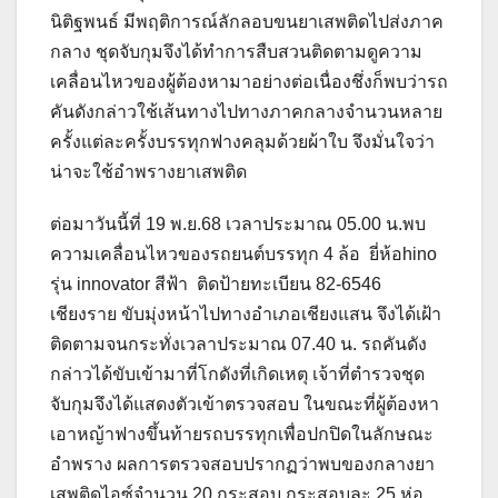
นิติฐพนธ์ มีพฤติการณ์ลักลอบขนยาเสพติดไปส่งภาค
กลาง ชุดจับกุมจึงได้ทำการสืบสวนติดตามดูความ
เคลื่อนไหวของผู้ต้องหามาอย่างต่อเนื่องชึ่งก็พบว่ารถ
คันดังกล่าวใช้เส้นทางไปทางภาคกลางจำนวนหลาย
ครั้งแต่ละครั้งบรรทุกฟางคลุมด้วยผ้าใบ จึงมั่นใจว่า
น่าจะใช้อำพรางยาเสพติด
ต่อมาวันนี้ที่ 19 พ.ย.68 เวลาประมาณ 05.00 น.พบ
ความเคลื่อนไหวของรถยนต์บรรทุก 4 ล้อ ยี่ห้อhino
รุ่น innovator สีฟ้า ติดป้ายทะเบียน 82-6546
เชียงราย ขับมุ่งหน้าไปทางอำเภอเชียงแสน จึงได้เฝ้า
ติดตามจนกระทั่งเวลาประมาณ 07.40 น. รถคันดัง
กล่าวได้ขับเข้ามาที่โกดังที่เกิดเหตุ เจ้าที่ตำรวจชุด
จับกุมจึงได้แสดงตัวเข้าตรวจสอบ ในขณะที่ผู้ต้องหา
เอาหญ้าฟางขึ้นท้ายรถบรรทุกเพื่อปกปิดในลักษณะ
อำพราง ผลการตรวจสอบปรากฏว่าพบของกลางยา
เสพติดไอซ์จำนวน 20 กระสอบ กระสอบละ 25 ห่อ