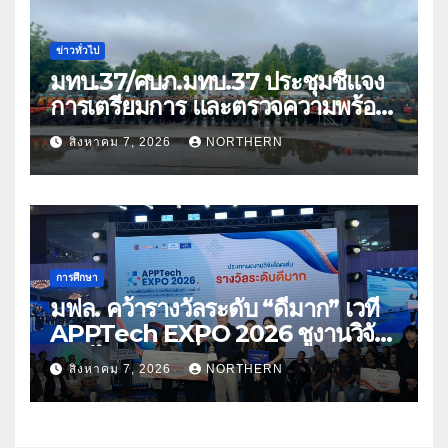
ข่าวทั่วไป
มทบ.37/ศบภ.มทบ.37 ประชุมชี้แจง
การเตรียมการ และตรวจความพร้อม
ด้านการบรรเทาสาธารณภัย
สิงหาคม 7, 2026
NORTHERN
การศึกษา
มฟล. คว้ารางวัลระดับ “ดีมาก” เวที
APPTech EXPO 2026 ชูงานวิจัย
สมุนไพร ขับเคลื่อนนวัตกรรมสู่เชิง
สิงหาคม 7, 2026
NORTHERN
พาณิชย์