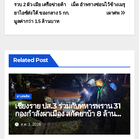
รวบ 2 ผัว-เมีย เครือข่ายค้า
เม็ด อำพรางซ่อนไว้ข้างเมรุ
เรื่อง
ยาไอซ์ส่งใต้ ของกลาง 5 กก.
เผาศพ
มูลค่ากว่า 1.5 ล้านบาท
Related Post
ยาเสพติด
เชียงราย ปส.3 ร่วมกับทหารพราน 31
กองกำลังผาเมือง สกัดยาบ้า 8 ล้าน
เม็ด เครือข่าย โล่ง แซ่ลี
ส.ค. 1, 2026