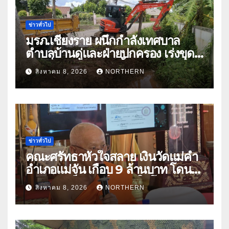
ข่าวทั่วไป
มรภ.เชียงราย ผนึกกำลังเทศบาล
ตำบลบ้านดู่และฝ่ายปกครอง เร่งขุด
ลอกสิ่งกีดขวางทางน้ำ ป้องกันและลด
สิงหาคม 8, 2026
NORTHERN
ปัญหาน้ำท่วม
ข่าวทั่วไป
คณะศรัทธาหัวใจสลาย เงินวัดแม่คำ
อำเภอแม่จัน เกือบ 9 ล้านบาท โดน
แก๊งคอลเซ็นเตอร์หลอกให้โอนข้าม
สิงหาคม 8, 2026
NORTHERN
ปีกว่า 66 บัญชี