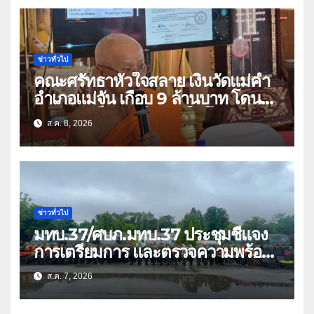
ข่าวทั่วไป
คณะศรัทธาหัวใจสลาย เงินวัดแม่คำ
อำเภอแม่จัน เกือบ 9 ล้านบาท โดน
แก๊งคอลเซ็นเตอร์หลอกให้โอนข้ามปีก
ส.ค. 8, 2026
ว่า 66 บัญชี
ข่าวทั่วไป
มทบ.37/ศบภ.มทบ.37 ประชุมชี้แจง
การเตรียมการ และตรวจความพร้อม
ด้านการบรรเทาสาธารณภัย
ส.ค. 7, 2026