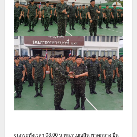
จนกระทั่งเวลา 08.00 น.พล.ท.บุญสิน พาดกลาง ยืน