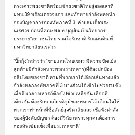
ตรงเคารพธงชาติพร้อมชักธงชาติไทยสู่ยอดเสาที่
มทบ.39 พร้อมตรวจแถว และทักทายกำลังพลหน้า
กองบัญชาการกองทัพภาคที่ 3 ค่ายสมเด็จพระ
นเรศวร ก่อนที่คณะพล.ท.บุญสิน เป็นวิทยากร
บรรยาย”เยาวชนไทย รวมใจรักชาติ รักแผ่นดิน ที่
มหาวิทยาลัยนเรศวร
”บิ๊กกุ้ง”กล่าวว่า “ชายแดนไทยเขมร มีความขัดแย้ง
สุดท้ายมีกำลังทหารพวกเรา(ทหาร)ที่ต้องปกป้อง
อธิปไตยของชาติ ตามที่พวกเราได้เลือกเส้นทางแล้ว
กำลังพลกองทัพภาคที่ 3 บางส่วนได้เข้าไปช่วยรบ ซึ่ง
เมื่อถึงเวลา ทหารก็ต้องไปช่วยเหลือกัน เลือดสี
เดียวกัน ต้องรักษาเกียรติภูมิของทหารไว้ เตือนใจให้
พวกเราทำหน้าที่ซื่อสัตย์สุจริต เสียสละ เชื่อฟังคำสั่ง
ของผู้บังคับบัญชา ต้องมีวินัย เพราะทุกคนต้องการ
กองทัพเข้มแข็งเพื่อประเทศชาติ”