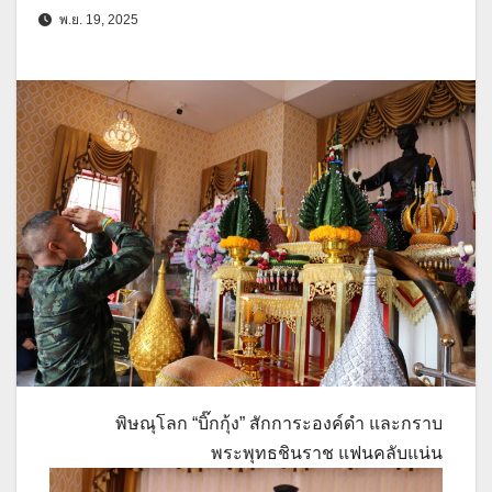
พ.ย. 19, 2025
พิษณุโลก “บิ๊กกุ้ง” สักการะองค์ดำ และกราบ
พระพุทธชินราช แฟนคลับแน่น