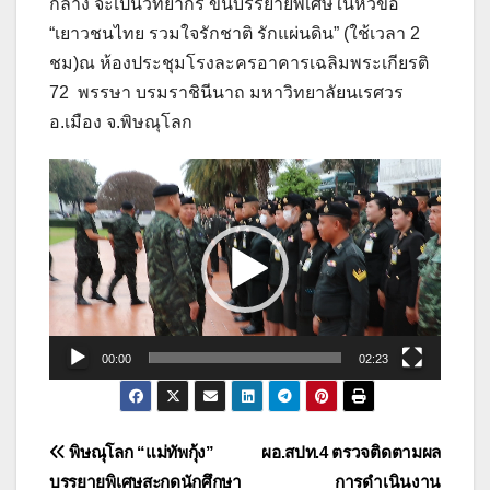
กลาง จะเป็นวิทยากร ขึ้นบรรยายพิเศษในหัวข้อ
“เยาวชนไทย รวมใจรักชาติ รักแผ่นดิน” (ใช้เวลา 2
ชม)ณ ห้องประชุมโรงละครอาคารเฉลิมพระเกียรติ
72 พรรษา บรมราชินีนาถ มหาวิทยาลัยนเรศวร
อ.เมือง จ.พิษณุโลก
ตัว
เล่น
ไฟล์
วิดีโอ
00:00
02:23
แนะแนว
พิษณุโลก “แม่ทัพกุ้ง”
ผอ.สปท.4 ตรวจติดตามผล
บรรยายพิเศษสะกดนักศึกษา
การดำเนินงาน