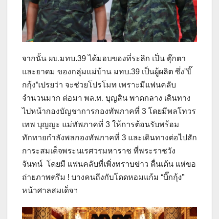
จากนั้น ผบ.มทบ.39 ได้มอบของที่ระลึก เป็น ตุ๊กตา
และยาดม ของกลุ่มแม่บ้าน มทบ.39 เป็นผู้ผลิต ซึ่ง”บิ๊
กกุ้ง”เปรยว่า จะช่วยโปรโมท เพราะมีแฟนคลับ
จำนวนมาก ต่อมา พล.ท. บุญสิน พาดกลาง เดินทาง
ไปหน้ากองบัญชาการกองทัพภาคที่ 3 โดยมีพลโทวร
เทพ บุญญะ แม่ทัพภาคที่ 3 ให้การต้อนรับพร้อม
ทักทายกำลังพลกองทัพภาคที่ 3 และเดินทางต่อไปสัก
การะสมเด็จพระนเรศวรมหาราช ที่พระราชวัง
จันทน์ โดยมี แฟนคลับที่เพิ่งทราบข่าว ตื่นเต้น แห่ขอ
ถ่ายภาพตรึม ! บางคนถึงกับโดดหอมแก้ม “บิ๊กกุ้ง”
หน้าศาลสมเด็จฯ