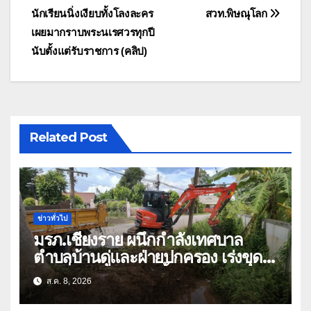
เรื่อง
นักเรียนนิ่งเงียบทั้งโลงละคร
สวท.พิษณุโลก
เผยมากราบพระนเรศวรทุกปี
นับตั้งแต่รับราชการ (คลิป)
Related Post
ข่าวทั่วไป
มรภ.เชียงราย ผนึกกำลังเทศบาล
ตำบลบ้านดู่และฝ่ายปกครอง เร่งขุด
ลอกสิ่งกีดขวางทางน้ำ ป้องกันและลด
ส.ค. 8, 2026
ปัญหาน้ำท่วม