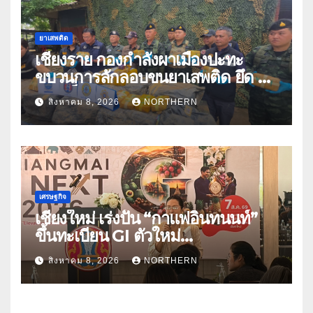
ยาเสพติด
เชียงราย กองกำลังผาเมืองปะทะ
ขบวนการลักลอบขนยาเสพติด ยึด 2
ล้านเม็ด
สิงหาคม 8, 2026
NORTHERN
เศรษฐกิจ
เชียงใหม่ เร่งปั้น “กาแฟอินทนนท์”
ขึ้นทะเบียน GI ตัวใหม่
“CHIANGMAI GI NEXT 2026”
สิงหาคม 8, 2026
NORTHERN
ติดอาวุธผู้ประกอบการ 100 ราย ดัน
สินค้าอัตลักษณ์สู่ตลาดพรีเมียม