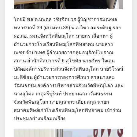
โดยมี พล.ต.นพดล วชิรจิตบวร ผู้บัญชาการมณฑล
ทหารบกที่ 39 (ผบ.มทบ.39) พ.อ.วิชา อมระดิษฐ รอง
ผอ.กอ. รมน.จังหวัดพิษณุโลก นายกร เลือกหา ผู้
อำนวยการโรงเรียนพิษณุโลกพิทยาคม นายสรร
เพชร จำปาเทศ ผู้อำนวยการกลุ่มอนุรักษ์โบราณ
สถาน สำนักศิลปากรที่ 6 สุโขทัย นายภัทร ใจเอม
ปลัดองค์การบริหารส่วนจังหวัดพิษณุโลก นายวิโรจน์
มะลิซ้อน ผู้อำนวยการกองการศึกษา ศาสนาและ
วัฒนธรรม องค์การบริหารส่วนจังหวัดพิษณุโลก และ
นางสุวิมล เกตุศรีบุรินท์ ประธานสภาวัฒนธรรม
จังหวัดพิษณุโลก นายคุณากร เลี่ยมสกุล นายก
สมาคมศิษย์เก่าโรงเรียนพิษณุโลกพิทยาคม เข้าร่วม
ประชุมอย่างพร้อมเพรียง