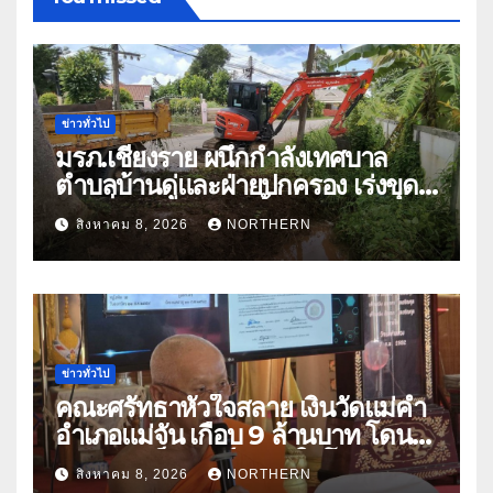
ข่าวทั่วไป
มรภ.เชียงราย ผนึกกำลังเทศบาล
ตำบลบ้านดู่และฝ่ายปกครอง เร่งขุด
ลอกสิ่งกีดขวางทางน้ำ ป้องกันและลด
สิงหาคม 8, 2026
NORTHERN
ปัญหาน้ำท่วม
ข่าวทั่วไป
คณะศรัทธาหัวใจสลาย เงินวัดแม่คำ
อำเภอแม่จัน เกือบ 9 ล้านบาท โดน
แก๊งคอลเซ็นเตอร์หลอกให้โอนข้าม
สิงหาคม 8, 2026
NORTHERN
ปีกว่า 66 บัญชี