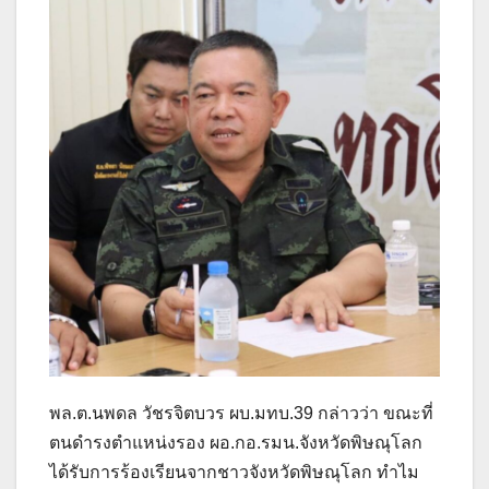
พล.ต.นพดล วัชรจิตบวร ผบ.มทบ.39 กล่าวว่า ขณะที่
ตนดำรงตำแหน่งรอง ผอ.กอ.รมน.จังหวัดพิษณุโลก
ได้รับการร้องเรียนจากชาวจังหวัดพิษณุโลก ทำไม