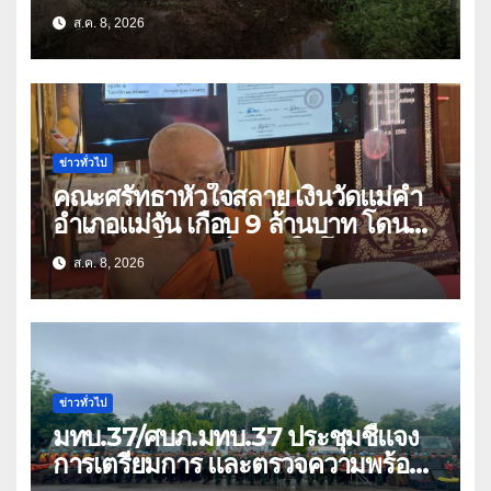
ลอกสิ่งกีดขวางทางน้ำ ป้องกันและลด
ส.ค. 8, 2026
ปัญหาน้ำท่วม
ข่าวทั่วไป
คณะศรัทธาหัวใจสลาย เงินวัดแม่คำ
อำเภอแม่จัน เกือบ 9 ล้านบาท โดน
แก๊งคอลเซ็นเตอร์หลอกให้โอนข้ามปีก
ส.ค. 8, 2026
ว่า 66 บัญชี
ข่าวทั่วไป
มทบ.37/ศบภ.มทบ.37 ประชุมชี้แจง
การเตรียมการ และตรวจความพร้อม