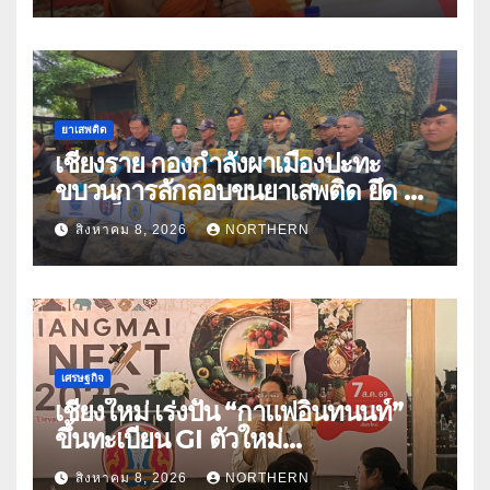
ยาเสพติด
เชียงราย กองกำลังผาเมืองปะทะ
ขบวนการลักลอบขนยาเสพติด ยึด 2
ล้านเม็ด
สิงหาคม 8, 2026
NORTHERN
เศรษฐกิจ
เชียงใหม่ เร่งปั้น “กาแฟอินทนนท์”
ขึ้นทะเบียน GI ตัวใหม่
“CHIANGMAI GI NEXT 2026”
สิงหาคม 8, 2026
NORTHERN