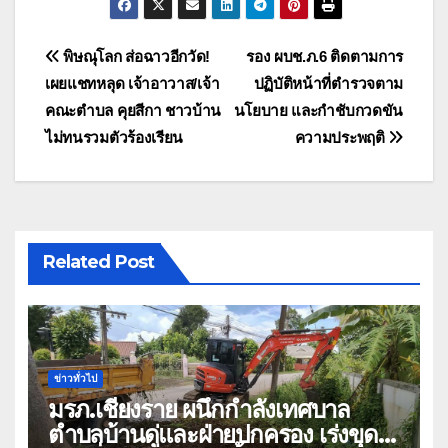
แนะแนว
พิษณุโลก ส่อฉาวอีกวัด!
รอง ผบช.ภ.6 ติดตามการ
เผยแชทหลุด เจ้าอาวาส/เจ้า
ปฏิบัติหน้าที่ตำรวจตาม
เรื่อง
คณะตำบล คุยสีกา ชาวบ้าน
นโยบาย และกำชับกวดขัน
ไม่ทนรวมตัวร้องเรียน
ความประพฤติ
Related Post
ข่าวทั่วไป
มรภ.เชียงราย ผนึกกำลังเทศบาล
ตำบลบ้านดู่และฝ่ายปกครอง เร่งขุด