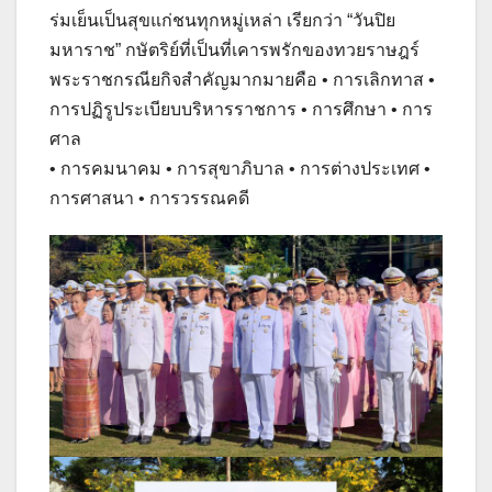
ร่มเย็นเป็นสุขแก่ชนทุกหมู่เหล่า เรียกว่า “วันปิย
มหาราช” กษัตริย์ที่เป็นที่เคารพรักของทวยราษฎร์
พระราชกรณียกิจสำคัญมากมายคือ • การเลิกทาส •
การปฏิรูประเบียบบริหารราชการ • การศึกษา • การ
ศาล
• การคมนาคม • การสุขาภิบาล • การต่างประเทศ •
การศาสนา • การวรรณคดี