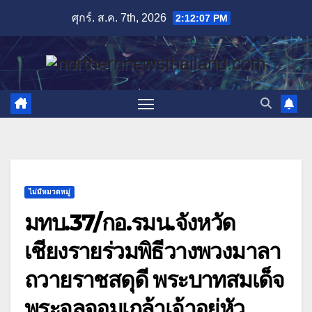
Skip
ศุกร์. ส.ค. 7th, 2026
2:12:08 PM
to
content
ไม่มีหมวดหมู่
มทบ.37/กอ.รมน.จังหวัด
เชียงรายร่วมพิธีวางพวงมาลา
ถวายราชสดุดี พระบาทสมเด็จ
พระจุลจอมเกล้าเจ้าอยู่หัว