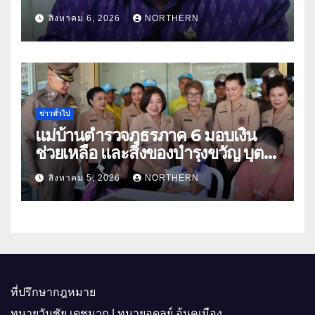
“เกษตรรุ่งเรืองเมืองสองแคว 69” มุ่ง
สิงหาคม 6, 2026
NORTHERN
ประโยชน์เกษตรกร ดึงนวัตกรรม-จับ
คู่ธุรกิจดันสินค้าเกษตรสู่สากล (คลิป)
ข่าวทั่วไป
แม่บ้านตำรวจภูธรภาค 6 มอบเงิน
ช่วยเหลือ และสิ่งของบำรุงขวัญ บุตร-
ธิดา ข้าราชการตำรวจจังหวัด
สิงหาคม 5, 2026
NORTHERN
อุทัยธานี
ที่ปรึกษากฎหมาย
ทนายวันชัย เดชมาก | ทนายอดุลย์ อ้นคูเมือง