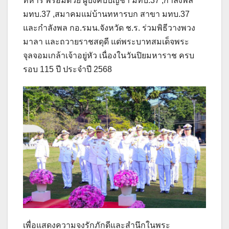
ทหาร พร้อมด้วย ผู้บังคับบัญชา มทบ.37 ,กำลังพล
มทบ.37 ,สมาคมแม่บ้านทหารบก สาขา มทบ.37
และกำลังพล กอ.รมน.จังหวัด ช.ร. ร่วมพิธีวางพวง
มาลา และถวายราชสดุดี แด่พระบาทสมเด็จพระ
จุลจอมเกล้าเจ้าอยู่หัว เนื่องในวันปิยมหาราช ครบ
รอบ 115 ปี ประจำปี 2568
เพื่อแสดงความจงรักภักดีและสำนึกในพระ