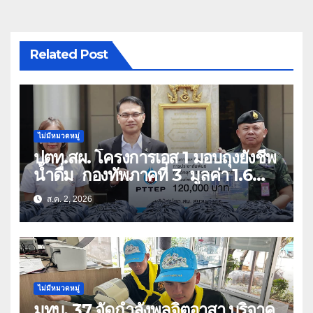
Related Post
ไม่มีหมวดหมู่
ปตท.สผ. โครงการเอส 1 มอบถุงยังชีพ
น้ำดื่ม กองทัพภาคที่ 3 มูลค่า 1.6
ล้านบาท
ส.ค. 2, 2026
ไม่มีหมวดหมู่
มทบ. 37 จัดกำลังพลจิตอาสา บริจาค