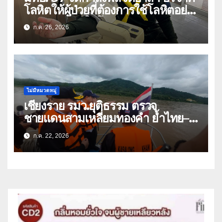
โลหิตให้ผู้ป่วยที่ต้องการใช้โลหิตอย่าง
เร่งด่วน เนื่องในโอกาสวันเฉลิม
ก.ค. 26, 2026
พระชนมพรรษา 74 พรรษา และถวาย
เป็นพระราชกุศลแด่พระบาทสมเด็จ
พระเจ้าอยู่หัว
ไม่มีหมวดหมู่
เชียงราย รมว.ยุติธรรม ตรวจ
ชายแดนสามเหลี่ยมทองคำ ย้ำไทย–
ลาว ผนึกกำลังสกัดยาเสพติด
ก.ค. 22, 2026