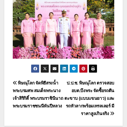
แนะแนว
พิษณุโลก จัดพิธีสรงน้ำ
ป.ป.ช. พิษณุโลก ตรวจสอบ
พระบรมศพ สมเด็จพระนาง
อบต.บึงพระ จัดซื้อรถตีน
เรื่อง
เจ้าสิริกิติ์ พระบรมราชินีนาถ
ตะขาบ (แบบแขนยาว) และ
พระบรมราชชนนีพันปีหลวง
รถหัวลากพร้อมเทรลเลอร์ มี
ราคาสูงเกินจริง