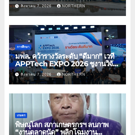
ด้านการบรรเทาสาธารณภัย
สิงหาคม 7, 2026
NORTHERN
การศึกษา
มฟล. คว้ารางวัลระดับ “ดีมาก” เวที
APPTech EXPO 2026 ชูงานวิจัย
สมุนไพร ขับเคลื่อนนวัตกรรมสู่เชิง
สิงหาคม 7, 2026
NORTHERN
พาณิชย์
เกษตร
พิษณุโลก สภาเกษตรกรฯ ลบภาพ
“งานตลาดนัด” พลิกโฉมงาน