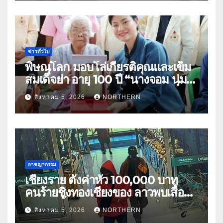
ข่าวทั่วไป
พิษณุโลก มอบโล่เกียรติคุณและเข็ม
สมเด็จย่า อายุ 100 ปี “นางจอม นุ่ม
เนตร” ตำบลบ้านกร่าง อำเภอเมือง
สิงหาคม 5, 2026
NORTHERN
อาชญากรรม
เชียงราย ตั้งค่าหัว 100,000 บาท
คนร้ายชิงทองเชียงของ ลาวพบเสื้อผ้า
คนร้ายตั้งจุดตรวจตามเส้นทาง
สิงหาคม 5, 2026
NORTHERN