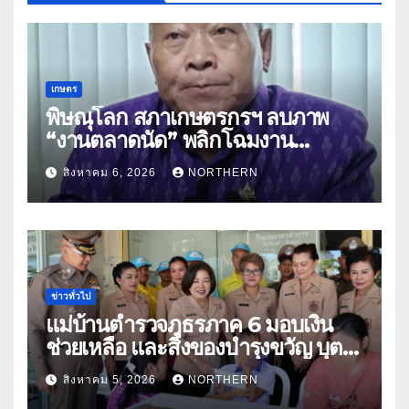
เกษตร
พิษณุโลก สภาเกษตรกรฯ ลบภาพ
“งานตลาดนัด” พลิกโฉมงาน
“เกษตรรุ่งเรืองเมืองสองแคว 69” มุ่ง
สิงหาคม 6, 2026
NORTHERN
ประโยชน์เกษตรกร ดึงนวัตกรรม-จับ
คู่ธุรกิจดันสินค้าเกษตรสู่สากล (คลิป)
ข่าวทั่วไป
แม่บ้านตำรวจภูธรภาค 6 มอบเงิน
ช่วยเหลือ และสิ่งของบำรุงขวัญ บุตร-
ธิดา ข้าราชการตำรวจจังหวัด
สิงหาคม 5, 2026
NORTHERN
อุทัยธานี