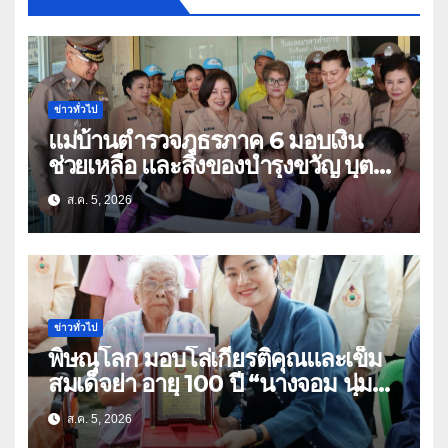
ข่าวทั่วไป
แม่บ้านตำรวจภูธรภาค 6 มอบเงิน
ช่วยเหลือ และสิ่งของบำรุงขวัญ บุตร-
ธิดา ข้าราชการตำรวจจังหวัด
ส.ค. 5, 2026
อุทัยธานี
ข่าวทั่วไป
พิษณุโลก มอบโล่เกียรติคุณและเข็ม
สมเด็จย่า อายุ 100 ปี “นางจอม นุ่ม
เนตร” ตำบลบ้านกร่าง อำเภอเมือง
ส.ค. 5, 2026