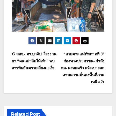
แนะแนว
สสจ.- ตร.บุกจับ! โรงงาน
“สายตรง แม่ทัพภาคที่ 3”
ยา “คนเฒ่าลืมไม้เท้า” พบ
ช่องทางประชาชน- กำลัง
เรื่อง
สารพิษอันตรายเสี่ยงมะเร็ง
พล- ครอบครัว แจ้งเบาะแส
งานความมั่นคงพื้นที่ภาค
เหนือ
Related Post