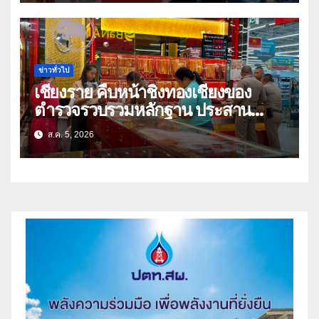
ข่าวทั่วไป
เชียงราย คืบหน้าชิงทองเชียงของ
ตำรวจรวบรวมหลักฐาน ประสาน
สปป.ลาว ติดตามจับกุม
ส.ค. 5, 2026