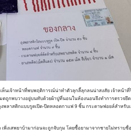
่อเห็นเจ้าหน้าที่พบพฤติการณ์น่าทำตัวลุกลี้ลุกลนน่าสงสัย เจ้าหน้าที
ดถูกพบวางอยู่บนทับด้วยผ้าปูที่นอนในห้องนอนจึงทำการตรวจยึด
บรรจุถุงพลาสติกแบบรูดเปิด-ปิดหลอดกาแฟ 9 ชิ้น กระดาษฟอยล์สำหรับ
 เพิ่งเสพยาบ้ามาก่อนจะถูกจับกุม โดยซื้อยามาจากชายไม่ทราบชื่