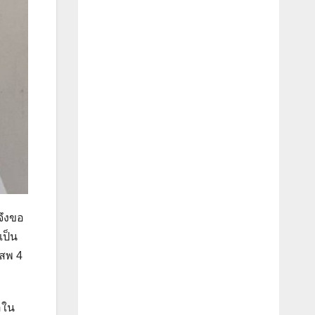
่จึงขอ
เป็น
เสพ 4
อใน