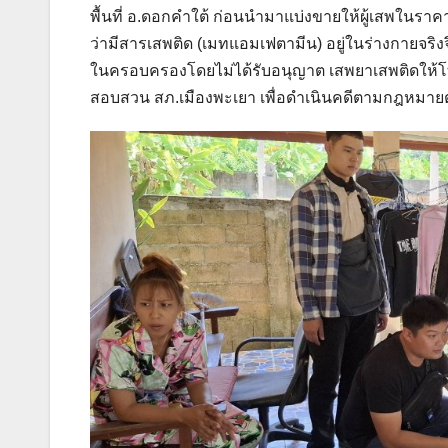
พื้นที่ อ.ดอกคำใต้ ก่อนนำมาแบ่งขายให้ผู้เสพในราค
ว่ามีสารเสพติด (เมทแอมเฟตามีน) อยู่ในร่างกายจริ
ในครอบครองโดยไม่ได้รับอนุญาต เสพยาเสพติดให้
สอบสวน สภ.เมืองพะเยา เพื่อดำเนินคดีตามกฎหมาย