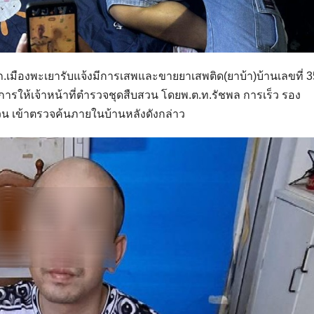
.สภ.เมืองพะเยารับแจ้งมีการเสพและขายยาเสพติด(ยาบ้า)บ้านเลขที่ 3
่งการให้เจ้าหน้าที่ตำรวจชุดสืบสวน โดยพ.ต.ท.รัชพล การเร็ว รอง
สวน เข้าตรวจค้นภายในบ้านหลังดังกล่าว