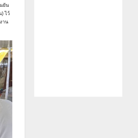
นยัน
) ไว้
กงาน