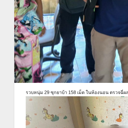
รวบหนุ่ม 29 ซุกยาบ้า 158 เม็ด ในห้องนอน ตรวจฉี่