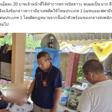
าเม็ดละ 20 บาทเจ้าหน้าที่ได้ทำการตรวจปัสสาวะ พบผลเป็น บวก ยื
งจึงแจ้งข้อกล่าวหาว่ามียาเสพติดให้โทษประเภท 1 (เมทแอมเฟตามีน
โทษประเภท 1 โดยผิดกฎหมายจากนั้นนำตัวพร้อมของกลางส่งพนั
ต่อไป