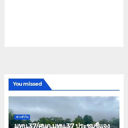
You missed
ข่าวทั่วไป
มทบ.37/ศบภ.มทบ.37 ประชุมชี้แจง