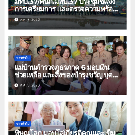
มทบ.37/ศบภ.มทบ.37 ประชุมชี้แจง
การเตรียมการ และตรวจความพร้อม
ด้านการบรรเทาสาธารณภัย
ส.ค. 7, 2026
ข่าวทั่วไป
แม่บ้านตำรวจภูธรภาค 6 มอบเงิน
ช่วยเหลือ และสิ่งของบำรุงขวัญ บุตร-
ธิดา ข้าราชการตำรวจจังหวัด
ส.ค. 5, 2026
อุทัยธานี
ข่าวทั่วไป
พิษณุโลก มอบโล่เกียรติคุณและเข็ม