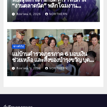
“งานตลาดนัด” พลิกโฉมงาน
“เกษตรรุ่งเรืองเมืองสองแคว 69” มุ่ง
สิงหาคม 6, 2026
NORTHERN
ประโยชน์เกษตรกร ดึงนวัตกรรม-จับ
คู่ธุรกิจดันสินค้าเกษตรสู่สากล (คลิป)
ข่าวทั่วไป
แม่บ้านตำรวจภูธรภาค 6 มอบเงิน
ช่วยเหลือ และสิ่งของบำรุงขวัญ บุตร-
ธิดา ข้าราชการตำรวจจังหวัด
สิงหาคม 5, 2026
NORTHERN
อุทัยธานี