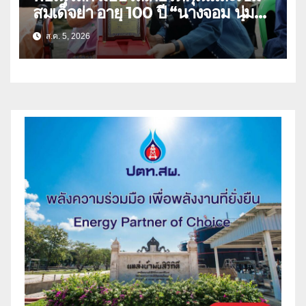
สมเด็จย่า อายุ 100 ปี “นางจอม นุ่ม
เนตร” ตำบลบ้านกร่าง อำเภอเมือง
ส.ค. 5, 2026