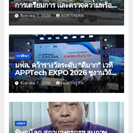
การเตรียมการ และตรวจความพร้อม
ด้านการบรรเทาสาธารณภัย
สิงหาคม 7, 2026
NORTHERN
การศึกษา
มฟล. คว้ารางวัลระดับ “ดีมาก” เวที
APPTech EXPO 2026 ชูงานวิจัย
สมุนไพร ขับเคลื่อนนวัตกรรมสู่เชิง
สิงหาคม 7, 2026
NORTHERN
พาณิชย์
เกษตร
พิษณุโลก สภาเกษตรกรฯ ลบภาพ