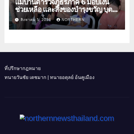
แม่บ้านตำรวจภูธรภาค 6 มอบเงิน
ช่วยเหลือ และสิ่งของบำรุงขวัญ บุตร-
ธิดา ข้าราชการตำรวจจังหวัด
สิงหาคม 5, 2026
NORTHERN
อุทัยธานี
ที่ปรึกษากฎหมาย
ทนายวันชัย เดชมาก | ทนายอดุลย์ อ้นคูเมือง