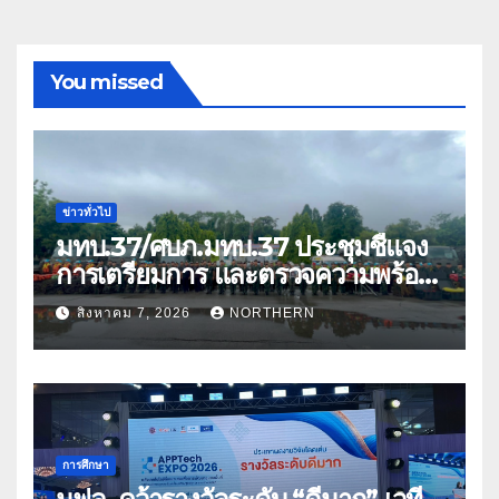
You missed
ข่าวทั่วไป
มทบ.37/ศบภ.มทบ.37 ประชุมชี้แจง
การเตรียมการ และตรวจความพร้อม
ด้านการบรรเทาสาธารณภัย
สิงหาคม 7, 2026
NORTHERN
การศึกษา