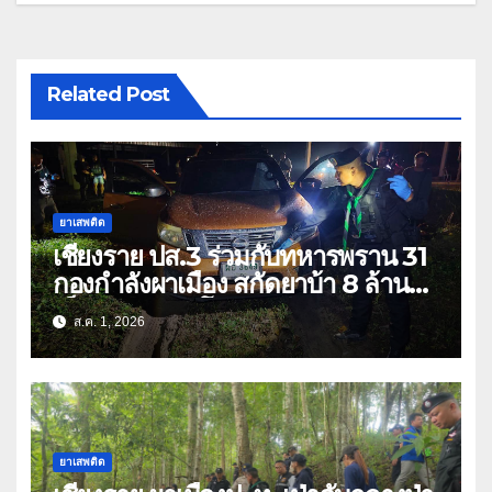
Related Post
ยาเสพติด
เชียงราย ปส.3 ร่วมกับทหารพราน 31
กองกำลังผาเมือง สกัดยาบ้า 8 ล้าน
เม็ด เครือข่าย โล่ง แซ่ลี
ส.ค. 1, 2026
ยาเสพติด