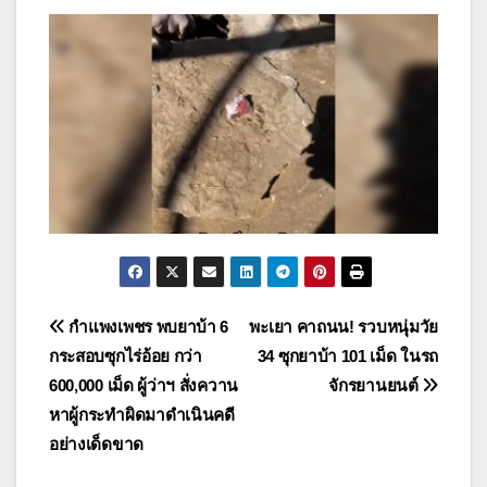
แนะแนว
กำแพงเพชร พบยาบ้า 6
พะเยา คาถนน! รวบหนุ่มวัย
กระสอบซุกไร่อ้อย กว่า
34 ซุกยาบ้า 101 เม็ด ในรถ
เรื่อง
600,000 เม็ด ผู้ว่าฯ สั่งควาน
จักรยานยนต์
หาผู้กระทำผิดมาดำเนินคดี
อย่างเด็ดขาด