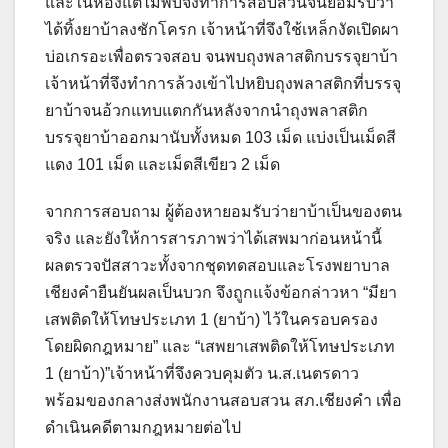
และในห้องแต่ไม่พบจึงทำการสอบสวนจนยอมรับว่า
ได้ทิ้งยาบ้าลงชักโครก เจ้าหน้าที่จึงใช้เหล็กงัดเปิดผา
บ่อเกรอะเพื่อตรวจสอบ จนพบถุงพลาสติกบรรจุยาบ้า
เจ้าหน้าที่จึงทำการล้วงเข้าไปหยิบถุงพลาสติกที่บรรจุ
ยาบ้าจนอ้วกแทบแตกกันหลังจากนำถุงพลาสติก
บรรจุยาบ้าออกมานับทั้งหมด 103 เม็ด แบ่งเป็นเม็ดสี
แดง 101 เม็ด และเม็ดสีเขียว 2 เม็ด
จากการสอบถาม ผู้ต้องหายอมรับว่ายาบ้าเป็นของตน
จริง และยังให้การสารภาพว่าได้เสพมาก่อนหน้านี้
ผลตรวจปัสสาวะทั้งจากชุดทดสอบและโรงพยาบาล
เชียงคำยืนยันผลเป็นบวก จึงถูกแจ้งข้อกล่าวหา “มียา
เสพติดให้โทษประเภท 1 (ยาบ้า) ไว้ในครอบครอง
โดยผิดกฎหมาย” และ “เสพยาเสพติดให้โทษประเภท
1 (ยาบ้า)”เจ้าหน้าที่จึงควบคุมตัว น.ส.เนตรดาว
พร้อมของกลางส่งพนักงานสอบสวน สภ.เชียงคำ เพื่อ
ดำเนินคดีตามกฎหมายต่อไป