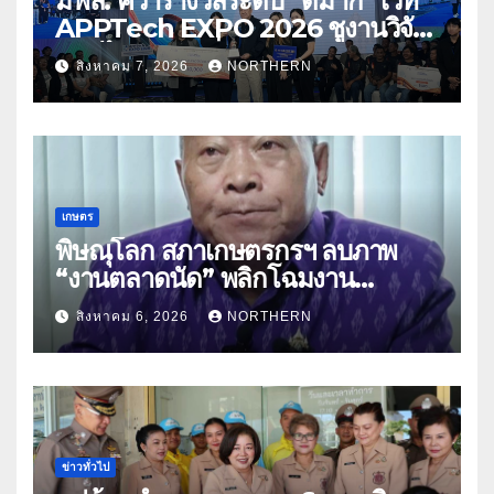
มฟล. คว้ารางวัลระดับ “ดีมาก” เวที
APPTech EXPO 2026 ชูงานวิจัย
สมุนไพร ขับเคลื่อนนวัตกรรมสู่เชิง
สิงหาคม 7, 2026
NORTHERN
พาณิชย์
เกษตร
พิษณุโลก สภาเกษตรกรฯ ลบภาพ
“งานตลาดนัด” พลิกโฉมงาน
“เกษตรรุ่งเรืองเมืองสองแคว 69” มุ่ง
สิงหาคม 6, 2026
NORTHERN
ประโยชน์เกษตรกร ดึงนวัตกรรม-จับ
คู่ธุรกิจดันสินค้าเกษตรสู่สากล (คลิป)
ข่าวทั่วไป