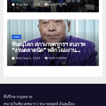
สมุนไพร ขับเคลื่อนนวัตกรรมสู่เชิง
สิงหาคม 7, 2026
NORTHERN
พาณิชย์
เกษตร
พิษณุโลก สภาเกษตรกรฯ ลบภาพ
“งานตลาดนัด” พลิกโฉมงาน
“เกษตรรุ่งเรืองเมืองสองแคว 69” มุ่ง
สิงหาคม 6, 2026
NORTHERN
ประโยชน์เกษตรกร ดึงนวัตกรรม-จับ
คู่ธุรกิจดันสินค้าเกษตรสู่สากล (คลิป)
ที่ปรึกษากฎหมาย
ทนายวันชัย เดชมาก | ทนายอดุลย์ อ้นคูเมือง