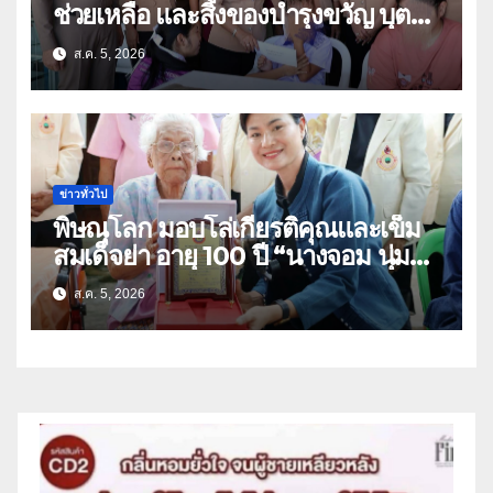
ช่วยเหลือ และสิ่งของบำรุงขวัญ บุตร-
ธิดา ข้าราชการตำรวจจังหวัด
ส.ค. 5, 2026
อุทัยธานี
ข่าวทั่วไป
พิษณุโลก มอบโล่เกียรติคุณและเข็ม
สมเด็จย่า อายุ 100 ปี “นางจอม นุ่ม
เนตร” ตำบลบ้านกร่าง อำเภอเมือง
ส.ค. 5, 2026