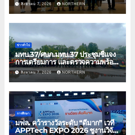
อนาคตที่มั่นคงให้เด็กและเยาวชน
สิงหาคม 7, 2026
NORTHERN
ด้อยโอกาส
ข่าวทั่วไป
มทบ.37/ศบภ.มทบ.37 ประชุมชี้แจง
การเตรียมการ และตรวจความพร้อม
ด้านการบรรเทาสาธารณภัย
สิงหาคม 7, 2026
NORTHERN
การศึกษา
มฟล. คว้ารางวัลระดับ “ดีมาก” เวที
APPTech EXPO 2026 ชูงานวิจัย