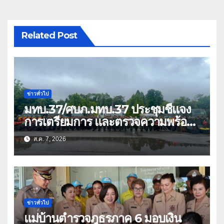
Related Post
ข่าวทั่วไป
มทบ.37/ศบภ.มทบ.37 ประชุมชี้แจง
การเตรียมการ และตรวจความพร้อม
ด้านการบรรเทาสาธารณภัย
ส.ค. 7, 2026
ข่าวทั่วไป
แม่บ้านตำรวจภูธรภาค 6 มอบเงิน