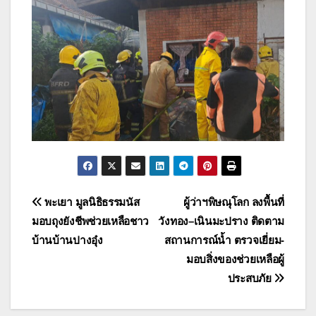
แนะแนว
พะเยา มูลนิธิธรรมนัส
ผู้ว่าฯพิษณุโลก ลงพื้นที่
มอบถุงยังชีพช่วยเหลือชาว
วังทอง–เนินมะปราง ติดตาม
เรื่อง
บ้านบ้านปางอุ๋ง
สถานการณ์น้ำ ตรวจเยี่ยม-
มอบสิ่งของช่วยเหลือผู้
ประสบภัย