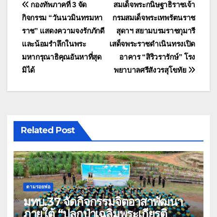
แนะแนว
กองทัพภาคที่ 3 จัด
สมเด็จพระกนิษฐาธิราชเจ้า
กิจกรรม “วันนวมินทรมหา
กรมสมเด็จพระเทพรัตนราช
เรื่อง
ราช” แสดงความจงรักภักดี
สุดาฯ สยามบรมราชกุมารี
และน้อมรำลึกในพระ
เสด็จพระราชดำเนินทรงเปิด
มหากรุณาธิคุณอันหาที่สุด
อาคาร “สิริวรารักษ์” โรง
มิได้
พยาบาลศรีสังวรสุโขทัย
Related Post
ตามรอยพ่อ
มทบ.37 จัดกิจกรรมจิตอาสาพัฒนา
ภายใต้ “ปลูกป่าเฉลิมพระเกียรติ