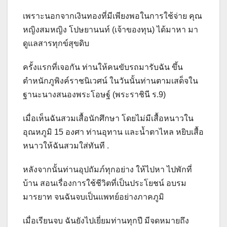
เพราะนอกจากเงินทองที่มีเพียงพอในการใช้จ่าย คุณ
หญิงสมหญิง โปษยานนท์ (เจ้าของทุน) ได้มาหา มา
ดูแลสารทุกข์สุขดิบ
ครั้งแรกที่เจอกัน ท่านให้คนขับรถมารับฉัน ขึ้น
ตำหนักภูพิงค์ราชนิเวศน์ ในวันนั้นท่านตามเสด็จใน
ฐานะนางสนองพระโอษฐ์ (พระราชินี ร.9)
เมื่อเห็นฉันสวมเสื้อนักศึกษา โดยไม่มีเสื้อหนาวใน
อุณหภูมิ 15 องศา ท่านอุทาน และน้ำตาไหล หยิบเสื้อ
หนาวให้ฉันสวมใส่ทันที .
หลังจากนั้นท่านอุปถัมภ์ทุกอย่าง ให้ไปหา ไปพักที่
บ้าน สอนเรื่องการใช้ชีวิตที่เป็นประโยชน์ อบรม
มารยาท จนฉันจบเป็นแพทย์อย่างภาคภูมิ
เมื่อเรียนจบ ฉันยังไปเยี่ยมท่านทุกปี มีจดหมายถึง