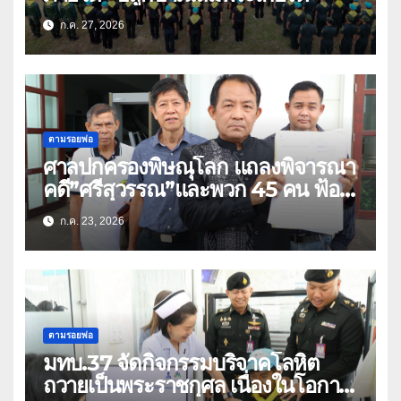
ก.ค. 27, 2026
ตามรอยพ่อ
ศาลปกครองพิษณุโลก แถลงพิจารณา
คดี”ศรีสุวรรณ”และพวก 45 คน ฟ้อง
สร้างถนนตัดสวนเฉลิมพระเกียรติ 80
ก.ค. 23, 2026
พรรษา (คลิป)
ตามรอยพ่อ
มทบ.37 จัดกิจกรรมบริจาคโลหิต
ถวายเป็นพระราชกุศล เนื่องในโอกาส