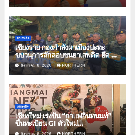
ปีกว่า 66 บัญชี
ยาเสพติด
เชียงราย กองกำลังผาเมืองปะทะ
ขบวนการลักลอบขนยาเสพติด ยึด 2
ล้านเม็ด
สิงหาคม 8, 2026
NORTHERN
เศรษฐกิจ
เชียงใหม่ เร่งปั้น “กาแฟอินทนนท์”
ขึ้นทะเบียน GI ตัวใหม่
“CHIANGMAI GI NEXT 2026”
สิงหาคม 8, 2026
NORTHERN