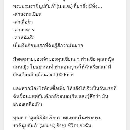
พระบรมราชินูปถัมภ์” (ม.น.ข.) ก็มาถึง มีทั้ง…
-ค่าลงทะเบียน​
-ค่าเสื้อผ้า​
-ค่าอาหาร​
-ค่าหนังสือ
เป็นเงินก้อนแรกที่ฉันรู้สึกว่ามันมาก
มีจดหมายของเจ้าของทุนเขียนมา ท่านชื่อ คุณหญิง
สมหญิง โปษยานนท์ ท่านอนุญาตให้ฉันเรียกแม่ มี
เงินเดือนอีกเดือนละ 1,000บาท
และหากมีอะไรต้องซื้อเพิ่ม ให้แจ้งได้ จึงเป็นวันแรกที่
ฉันซื้อนมสดกับเค้กกล้วยหอมกิน และรู้สึกว่า มัน
อร่อยเหลือเกิน
ทุนจาก “มูลนิธินักเรียนขาดแคลนในพระบรม
ราชินูปถัมภ์” (ม.น.ข.) จึงชุบชีวิตของฉัน