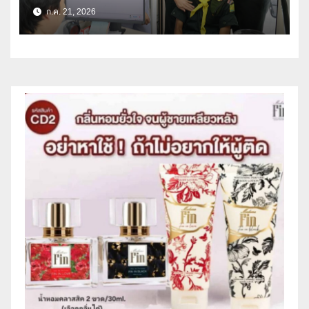
วันเฉลิมพระชนมพรรษา พระบาท
ก.ค. 21, 2026
สมเด็จพระเจ้าอยู่หัว