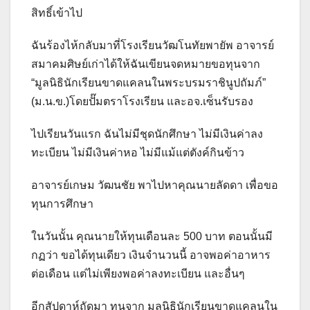
สิทธิ์เข้าไป
ฉันร้องไห้กลับมาที่โรงเรียนวัฒโนทัยพายัพ อาจารย์
สมาคมศิษย์เก่าได้ให้ฉันเขียนจดหมายขอทุนจาก
“มูลนิธินักเรียนขาดแคลนในพระบรมราชินูปถัมภ์”
(ม.น.ข.)โดยปั๊มตราโรงเรียน และอจ.เซ็นรับรอง
ไปเรียนวันแรก ฉันไม่มีชุดนักศึกษา ไม่มีเงินค่าลง
ทะเบียน ไม่มีเงินค่าหอ ไม่มีแม้แต่ตังค์กินข้าว
อาจารย์เกษม วัฒนชัย พาไปหาคุณนายลัดดา เพื่อขอ
ทุนการศึกษา
ในวันนั้น คุณนายให้ทุนเดือนละ 500 บาท ตอนนั้นมี
กฏว่า ขอได้ทุนเดียว เงินจำนวนนี้ อาจพอค่าอาหาร
ต่อเดือน แต่ไม่เพียงพอค่าลงทะเบียน และอื่นๆ
อีกสัปดาห์ถัดมา ทุนจาก มูลนิธินักเรียนขาดแคลนใน