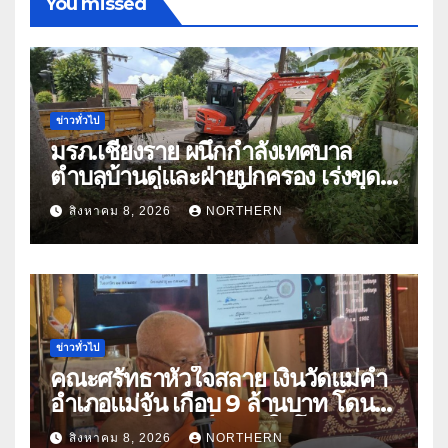
You missed
ข่าวทั่วไป
มรภ.เชียงราย ผนึกกำลังเทศบาล
ตำบลบ้านดู่และฝ่ายปกครอง เร่งขุด
ลอกสิ่งกีดขวางทางน้ำ ป้องกันและลด
สิงหาคม 8, 2026
NORTHERN
ปัญหาน้ำท่วม
ข่าวทั่วไป
คณะศรัทธาหัวใจสลาย เงินวัดแม่คำ
อำเภอแม่จัน เกือบ 9 ล้านบาท โดน
แก๊งคอลเซ็นเตอร์หลอกให้โอนข้าม
สิงหาคม 8, 2026
NORTHERN