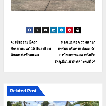
แนะแนว
เชียงราย ยึดรถ
นอภ.แม่สอด ร่วมนายก
จักรยานยนต์ 10 คัน เตรียม
เทศมนตรีนครแม่สอด จัด
เรื่อง
ลักลอบส่งข้ามแดน
ระเบียบตลาดสด หลังเกิด
เหตุเมียนมาทะเลาะตบตี
Related Post