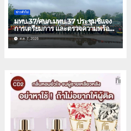
ข่าวทั่วไป
มทบ.37/ศบภ.มทบ.37 ประชุมชี้แจง
การเตรียมการ และตรวจความพร้อม
ด้านการบรรเทาสาธารณภัย
ส.ค. 7, 2026