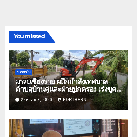
You missed
ข่าวทั่วไป
มรภ.เชียงราย ผนึกกำลังเทศบาล
ตำบลบ้านดู่และฝ่ายปกครอง เร่งขุด
ลอกสิ่งกีดขวางทางน้ำ ป้องกันและลด
สิงหาคม 8, 2026
NORTHERN
ปัญหาน้ำท่วม