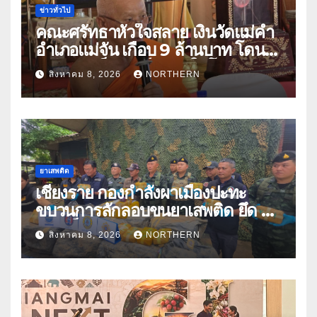
ข่าวทั่วไป
คณะศรัทธาหัวใจสลาย เงินวัดแม่คำ
อำเภอแม่จัน เกือบ 9 ล้านบาท โดน
แก๊งคอลเซ็นเตอร์หลอกให้โอนข้าม
สิงหาคม 8, 2026
NORTHERN
ปีกว่า 66 บัญชี
ยาเสพติด
เชียงราย กองกำลังผาเมืองปะทะ
ขบวนการลักลอบขนยาเสพติด ยึด 2
ล้านเม็ด
สิงหาคม 8, 2026
NORTHERN