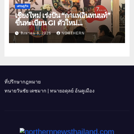
เศรษฐกิจ
เชียงใหม่ เร่งปั้น “กาแฟอินทนนท์”
ขึ้นทะเบียน GI ตัวใหม่
“CHIANGMAI GI NEXT 2026”
สิงหาคม 8, 2026
NORTHERN
ติดอาวุธผู้ประกอบการ 100 ราย ดัน
สินค้าอัตลักษณ์สู่ตลาดพรีเมียม
ที่ปรึกษากฎหมาย
ทนายวันชัย เดชมาก | ทนายอดุลย์ อ้นคูเมือง