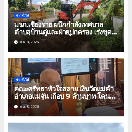
ข่าวทั่วไป
มรภ.เชียงราย ผนึกกำลังเทศบาล
ตำบลบ้านดู่และฝ่ายปกครอง เร่งขุด
ลอกสิ่งกีดขวางทางน้ำ ป้องกันและลด
ส.ค. 8, 2026
ปัญหาน้ำท่วม
ข่าวทั่วไป
คณะศรัทธาหัวใจสลาย เงินวัดแม่คำ
อำเภอแม่จัน เกือบ 9 ล้านบาท โดน
แก๊งคอลเซ็นเตอร์หลอกให้โอนข้ามปีก
ส.ค. 8, 2026
ว่า 66 บัญชี