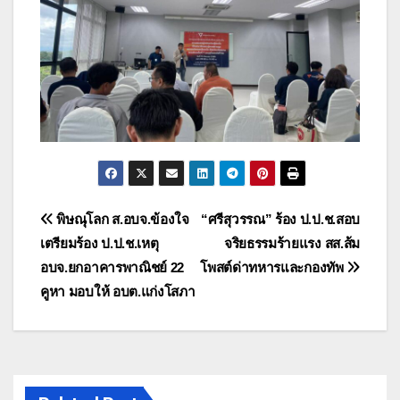
แนะแนว
พิษณุโลก ส.อบจ.ข้องใจ
“ศรีสุวรรณ” ร้อง ป.ป.ช.สอบ
เตรียมร้อง ป.ป.ช.เหตุ
จริยธรรมร้ายแรง สส.ส้ม
เรื่อง
อบจ.ยกอาคารพาณิชย์ 22
โพสต์ด่าทหารและกองทัพ
คูหา มอบให้ อบต.แก่งโสภา