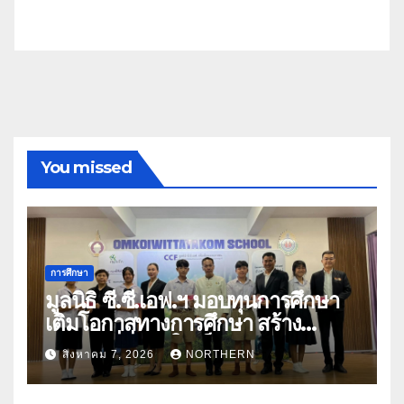
You missed
การศึกษา
มูลนิธิ ซี.ซี.เอฟ.ฯ มอบทุนการศึกษา
เติมโอกาสทางการศึกษา สร้าง
อนาคตที่มั่นคงให้เด็กและเยาวชน
สิงหาคม 7, 2026
NORTHERN
ด้อยโอกาส