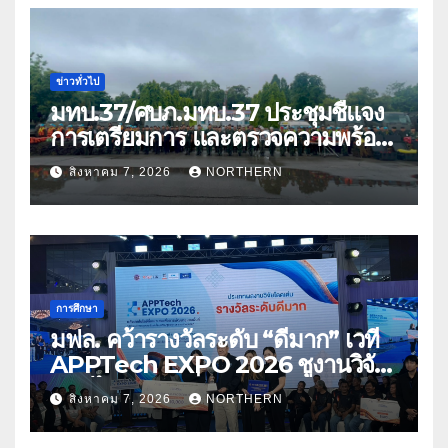
ข่าวทั่วไป
มทบ.37/ศบภ.มทบ.37 ประชุมชี้แจง
การเตรียมการ และตรวจความพร้อม
ด้านการบรรเทาสาธารณภัย
สิงหาคม 7, 2026
NORTHERN
การศึกษา
มฟล. คว้ารางวัลระดับ “ดีมาก” เวที
APPTech EXPO 2026 ชูงานวิจัย
สมุนไพร ขับเคลื่อนนวัตกรรมสู่เชิง
สิงหาคม 7, 2026
NORTHERN
พาณิชย์