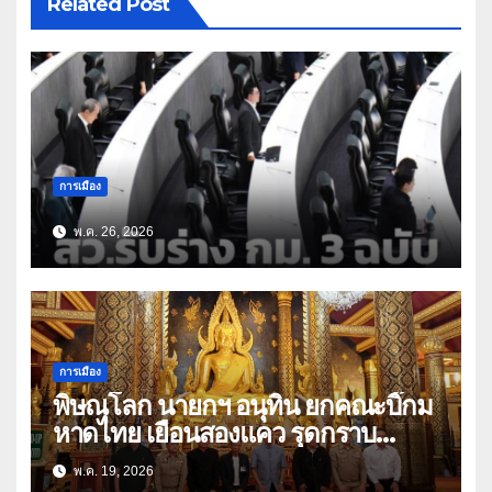
Related Post
การเมือง
พ.ค. 26, 2026
การเมือง
พิษณุโลก นายกฯ อนุทิน ยกคณะบิ๊กม
หาดไทย เยือนสองแคว รุดกราบ
พระพุทธชินราช ก่อนมีภารกิจร่วมฟัง
พ.ค. 19, 2026
พระสวดอธิธรรม บิดา สส.พรรคภูมิใจ