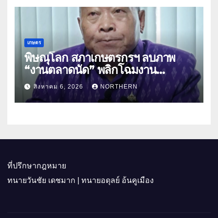
เกษตร
พิษณุโลก สภาเกษตรกรฯ ลบภาพ
“งานตลาดนัด” พลิกโฉมงาน
“เกษตรรุ่งเรืองเมืองสองแคว 69” มุ่ง
สิงหาคม 6, 2026
NORTHERN
ประโยชน์เกษตรกร ดึงนวัตกรรม-จับ
คู่ธุรกิจดันสินค้าเกษตรสู่สากล (คลิป)
ที่ปรึกษากฎหมาย
ทนายวันชัย เดชมาก | ทนายอดุลย์ อ้นคูเมือง