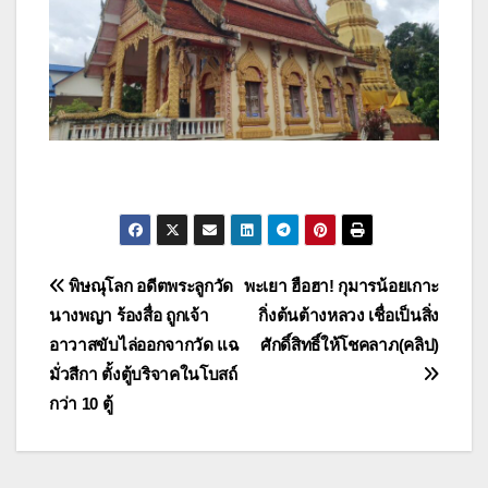
แนะแนว
พิษณุโลก อดีตพระลูกวัด
พะเยา ฮือฮา! กุมารน้อยเกาะ
นางพญา ร้องสื่อ ถูกเจ้า
กิ่งต้นต้างหลวง เชื่อเป็นสิ่ง
เรื่อง
อาวาสขับไล่ออกจากวัด แฉ
ศักดิ์สิทธิ์ให้โชคลาภ(คลิป)
มั่วสีกา ตั้งตู้บริจาคในโบสถ์
กว่า 10 ตู้