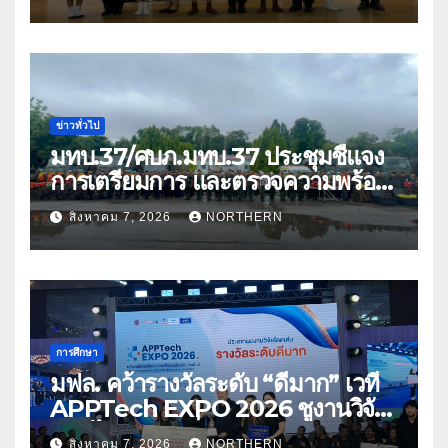
ด้อยโอกาส
ข่าวทั่วไป
มทบ.37/ศบภ.มทบ.37 ประชุมชี้แจง
การเตรียมการ และตรวจความพร้อม
ด้านการบรรเทาสาธารณภัย
สิงหาคม 7, 2026
NORTHERN
การศึกษา
มฟล. คว้ารางวัลระดับ “ดีมาก” เวที
APPTech EXPO 2026 ชูงานวิจัย
สมุนไพร ขับเคลื่อนนวัตกรรมสู่เชิง
สิงหาคม 7, 2026
NORTHERN