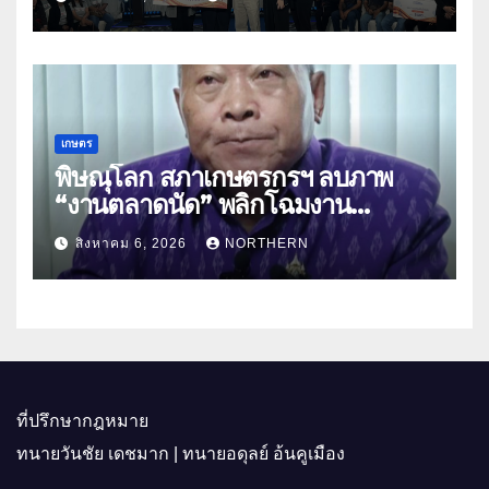
พาณิชย์
เกษตร
พิษณุโลก สภาเกษตรกรฯ ลบภาพ
“งานตลาดนัด” พลิกโฉมงาน
“เกษตรรุ่งเรืองเมืองสองแคว 69” มุ่ง
สิงหาคม 6, 2026
NORTHERN
ประโยชน์เกษตรกร ดึงนวัตกรรม-จับ
คู่ธุรกิจดันสินค้าเกษตรสู่สากล (คลิป)
ที่ปรึกษากฎหมาย
ทนายวันชัย เดชมาก | ทนายอดุลย์ อ้นคูเมือง