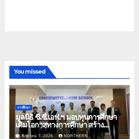
You missed
การศึกษา
มูลนิธิ ซี.ซี.เอฟ.ฯ มอบทุนการศึกษา
เติมโอกาสทางการศึกษา สร้าง
อนาคตที่มั่นคงให้เด็กและเยาวชน
สิงหาคม 7, 2026
NORTHERN