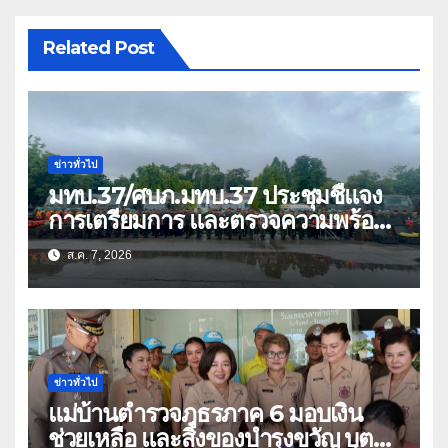
Related Post
ข่าวทั่วไป
มทบ.37/ศบภ.มทบ.37 ประชุมชี้แจง
การเตรียมการ และตรวจความพร้อม
ด้านการบรรเทาสาธารณภัย
ส.ค. 7, 2026
ข่าวทั่วไป
แม่บ้านตำรวจภูธรภาค 6 มอบเงิน
ช่วยเหลือ และสิ่งของบำรุงขวัญ บุตร-