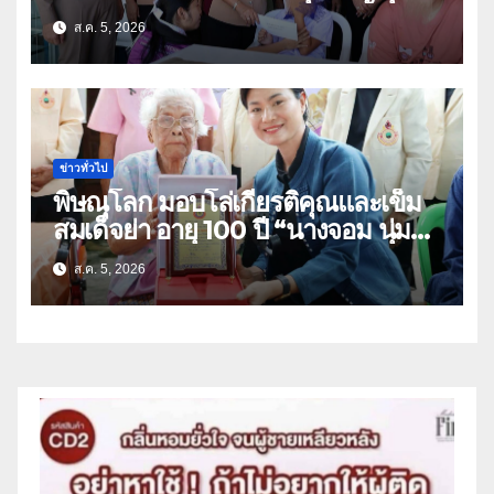
ธิดา ข้าราชการตำรวจจังหวัด
ส.ค. 5, 2026
อุทัยธานี
ข่าวทั่วไป
พิษณุโลก มอบโล่เกียรติคุณและเข็ม
สมเด็จย่า อายุ 100 ปี “นางจอม นุ่ม
เนตร” ตำบลบ้านกร่าง อำเภอเมือง
ส.ค. 5, 2026