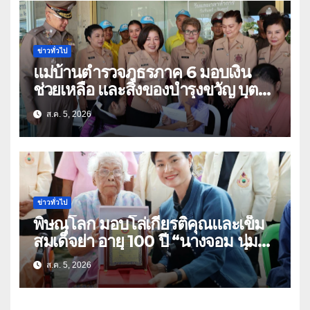
ข่าวทั่วไป
แม่บ้านตำรวจภูธรภาค 6 มอบเงิน
ช่วยเหลือ และสิ่งของบำรุงขวัญ บุตร-
ธิดา ข้าราชการตำรวจจังหวัด
ส.ค. 5, 2026
อุทัยธานี
ข่าวทั่วไป
พิษณุโลก มอบโล่เกียรติคุณและเข็ม
สมเด็จย่า อายุ 100 ปี “นางจอม นุ่ม
เนตร” ตำบลบ้านกร่าง อำเภอเมือง
ส.ค. 5, 2026