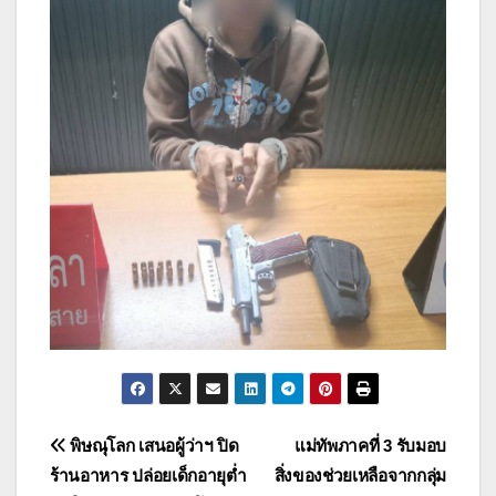
แนะแนว
พิษณุโลก เสนอผู้ว่าฯ ปิด
แม่ทัพภาคที่ 3 รับมอบ
ร้านอาหาร ปล่อยเด็กอายุต่ำ
สิ่งของช่วยเหลือจากกลุ่ม