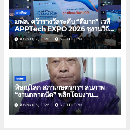
การศึกษา
มฟล. คว้ารางวัลระดับ “ดีมาก” เวที
APPTech EXPO 2026 ชูงานวิจัย
สมุนไพร ขับเคลื่อนนวัตกรรมสู่เชิง
สิงหาคม 7, 2026
NORTHERN
พาณิชย์
เกษตร
พิษณุโลก สภาเกษตรกรฯ ลบภาพ
“งานตลาดนัด” พลิกโฉมงาน
“เกษตรรุ่งเรืองเมืองสองแคว 69” มุ่ง
สิงหาคม 6, 2026
NORTHERN
ประโยชน์เกษตรกร ดึงนวัตกรรม-จับ
คู่ธุรกิจดันสินค้าเกษตรสู่สากล (คลิป)