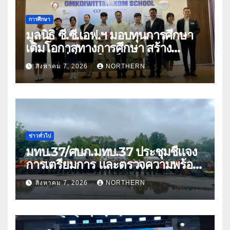
การศึกษา
มูลนิธิ ซี.ซี.เอฟ.ฯ มอบทุนการศึกษา
เติมโอกาสทางการศึกษา สร้าง
อนาคตที่มั่นคงให้เด็กและเยาวชน
สิงหาคม 7, 2026
NORTHERN
ด้อยโอกาส
ข่าวทั่วไป
มทบ.37/ศบภ.มทบ.37 ประชุมชี้แจง
การเตรียมการ และตรวจความพร้อม
ด้านการบรรเทาสาธารณภัย
สิงหาคม 7, 2026
NORTHERN