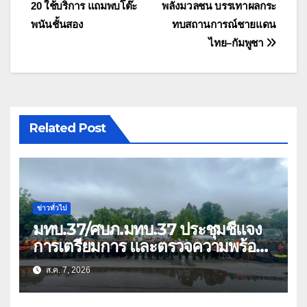
เรื่อง
20 ใช้บริการ แถมพบโต๊ะ
พลังมวลชน บรรเทาผลกระ
พนันชั้นสอง
ทบสถานการณ์ชายแดน
ไทย–กัมพูชา
Related Post
ข่าวทั่วไป
มทบ.37/ศบภ.มทบ.37 ประชุมชี้แจง
การเตรียมการ และตรวจความพร้อม
ด้านการบรรเทาสาธารณภัย
ส.ค. 7, 2026