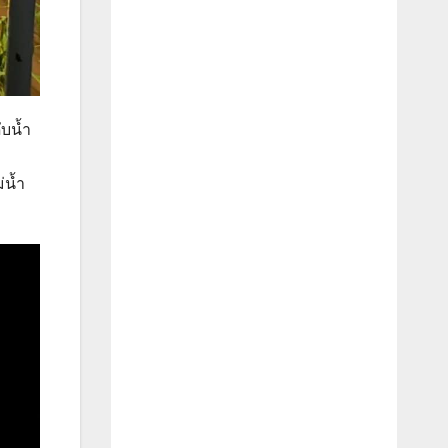
ับน้ำ
ล
่น้ำ