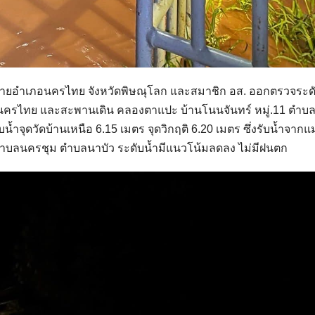
รี นายอำเภอนครไทย จังหวัดพิษณุโลก และสมาชิก อส. ออกตรวจระด
ลนครไทย และสะพานเดิน คลองตาแปะ บ้านโนนจันทร์ หมู่.11 ตำบ
จุดวัดบ้านเหนือ 6.15 เมตร จุดวิกฤติ 6.20 เมตร ซึ่งรับน้ำจากแม
ม ตำบลนครชุม ตำบลนาบัว ระดับน้ำมีแนวโน้มลดลง ไม่มีฝนตก