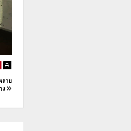
บหลาย
้าง