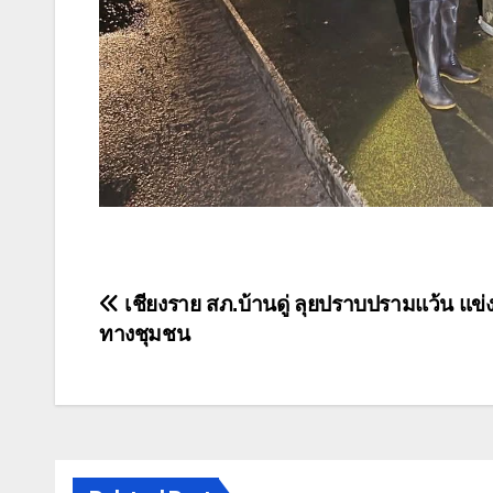
แนะแนว
เชียงราย สภ.บ้านดู่ ลุยปราบปรามแว้น แข
ทางชุมชน
เรื่อง