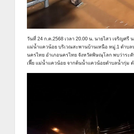
วันที่ 24 ก.ค.2568 เวลา 20.00 น. นายไสว เจริญศ
แม่น้ำแควน้อย บริเวณสะพานบ้านเหนือ หมู่.1 ตำบ
นครไทย อำเภอนครไทย จังหวัดพิษณุโลก พบว่าระดับน้ำ
เฟี๊ย แม่น้ำแควน้อย จากต้นน้ำแควน้อยตำบลน้ำกุ่