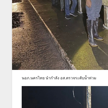
นอภ.นครไทย นำกำลัง อส.ตรวจระดับน้ำท่วม