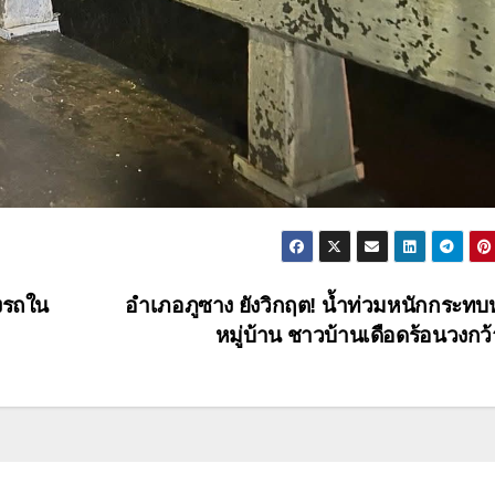
่งรถใน
อำเภอภูซาง ยังวิกฤต! น้ำท่วมหนักกระท
หมู่บ้าน ชาวบ้านเดือดร้อนวงกว