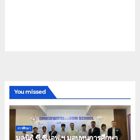
You missed
การศึกษา
มูลนิธิ ซี.ซี.เอฟ.ฯ มอบทุนการศึกษา