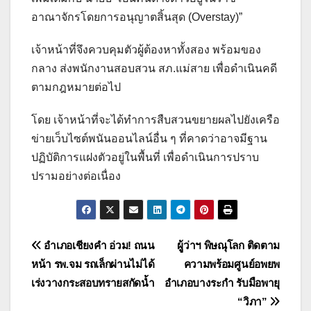
อาณาจักรโดยการอนุญาตสิ้นสุด (Overstay)”
เจ้าหน้าที่จึงควบคุมตัวผู้ต้องหาทั้งสอง พร้อมของ
กลาง ส่งพนักงานสอบสวน สภ.แม่สาย เพื่อดำเนินคดี
ตามกฎหมายต่อไป
โดย เจ้าหน้าที่จะได้ทำการสืบสวนขยายผลไปยังเครือ
ข่ายเว็บไซต์พนันออนไลน์อื่น ๆ ที่คาดว่าอาจมีฐาน
ปฏิบัติการแฝงตัวอยู่ในพื้นที่ เพื่อดำเนินการปราบ
ปรามอย่างต่อเนื่อง
แนะแนว
อำเภอเชียงคำ อ่วม! ถนน
ผูู้ว่าฯ พิษณุโลก ติดตาม
หน้า รพ.จม รถเล็กผ่านไม่ได้
ความพร้อมศูนย์อพยพ
เรื่อง
เร่งวางกระสอบทรายสกัดน้ำ
อำเภอบางระกำ รับมือพายุ
“วิภา”