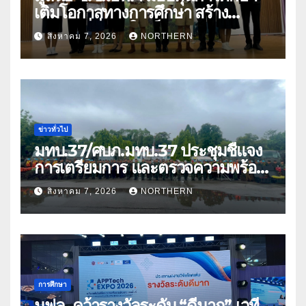
เติมโอกาสทางการศึกษา สร้าง
อนาคตที่มั่นคงให้เด็กและเยาวชน
สิงหาคม 7, 2026
NORTHERN
ด้อยโอกาส
ข่าวทั่วไป
มทบ.37/ศบภ.มทบ.37 ประชุมชี้แจง
การเตรียมการ และตรวจความพร้อม
ด้านการบรรเทาสาธารณภัย
สิงหาคม 7, 2026
NORTHERN
การศึกษา
มฟล. คว้ารางวัลระดับ “ดีมาก” เวที