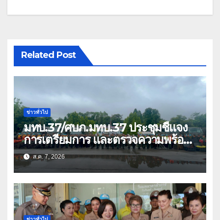
Related Post
ข่าวทั่วไป
มทบ.37/ศบภ.มทบ.37 ประชุมชี้แจง
การเตรียมการ และตรวจความพร้อม
ด้านการบรรเทาสาธารณภัย
ส.ค. 7, 2026
ข่าวทั่วไป