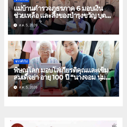
แม่บ้านตำรวจภูธรภาค 6 มอบเงิน
ช่วยเหลือ และสิ่งของบำรุงขวัญ บุตร-
ธิดา ข้าราชการตำรวจจังหวัด
ส.ค. 5, 2026
อุทัยธานี
ข่าวทั่วไป
พิษณุโลก มอบโล่เกียรติคุณและเข็ม
สมเด็จย่า อายุ 100 ปี “นางจอม นุ่ม
เนตร” ตำบลบ้านกร่าง อำเภอเมือง
ส.ค. 5, 2026