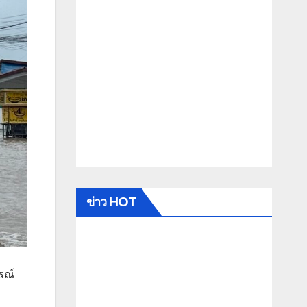
ข่าว HOT
รณ์