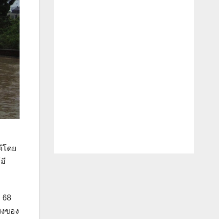
ด้โดย
มี
. 68
ียงของ