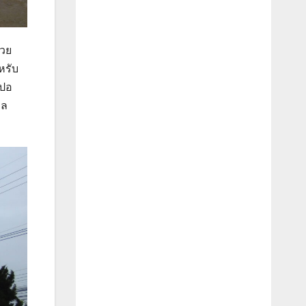
่วย
หรับ
.ปอ
าล