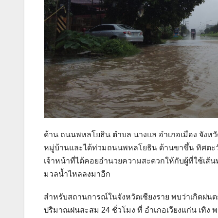
ด้าน ถนนพหลโยธิน ตำบล นางแล อำเภอเมือง จังหวั
หมู่บ้านและได้ท่วมถนนพหลโยธิน ด้านขาขึ้น ทิศตะ
เจ้าหน้าที่ได้คอยอำนวยความสะดวกให้กับผู้ที่ใช้เส
มวลน้ำไหลลงมาอีก
สำหรับสถานการณ์ในจังหวัดเชียงราย พบว่าเกิดฝนตกหน
ปริมาณฝนสะสม 24 ชั่วโมง ที่ อำเภอเวียงแก่น เทิง พญ