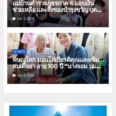
แม่บ้านตำรวจภูธรภาค 6 มอบเงิน
ช่วยเหลือ และสิ่งของบำรุงขวัญ บุตร-
ธิดา ข้าราชการตำรวจจังหวัด
ส.ค. 5, 2026
อุทัยธานี
ข่าวทั่วไป
พิษณุโลก มอบโล่เกียรติคุณและเข็ม
สมเด็จย่า อายุ 100 ปี “นางจอม นุ่ม
เนตร” ตำบลบ้านกร่าง อำเภอเมือง
ส.ค. 5, 2026