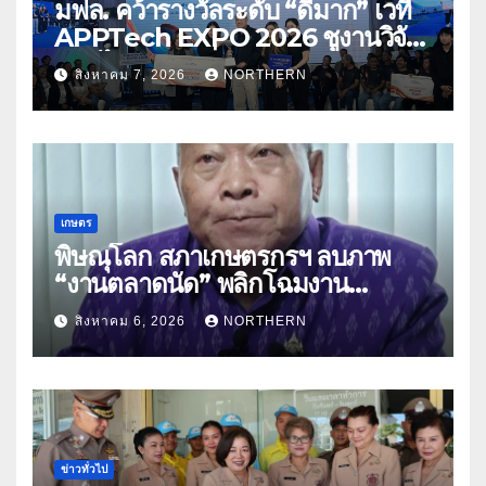
มฟล. คว้ารางวัลระดับ “ดีมาก” เวที
APPTech EXPO 2026 ชูงานวิจัย
สมุนไพร ขับเคลื่อนนวัตกรรมสู่เชิง
สิงหาคม 7, 2026
NORTHERN
พาณิชย์
เกษตร
พิษณุโลก สภาเกษตรกรฯ ลบภาพ
“งานตลาดนัด” พลิกโฉมงาน
“เกษตรรุ่งเรืองเมืองสองแคว 69” มุ่ง
สิงหาคม 6, 2026
NORTHERN
ประโยชน์เกษตรกร ดึงนวัตกรรม-จับ
คู่ธุรกิจดันสินค้าเกษตรสู่สากล (คลิป)
ข่าวทั่วไป