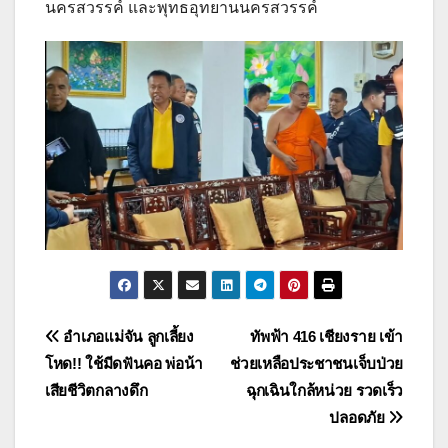
นครสวรรค์ และพุทธอุทยานนครสวรรค์
แนะแนว
อำเภอแม่จัน ลูกเลี้ยง
ทัพฟ้า 416 เชียงราย เข้า
โหด!! ใช้มีดฟันคอ พ่อน้า
ช่วยเหลือประชาชนเจ็บป่วย
เรื่อง
เสียชีวิตกลางดึก
ฉุกเฉินใกล้หน่วย รวดเร็ว
ปลอดภัย