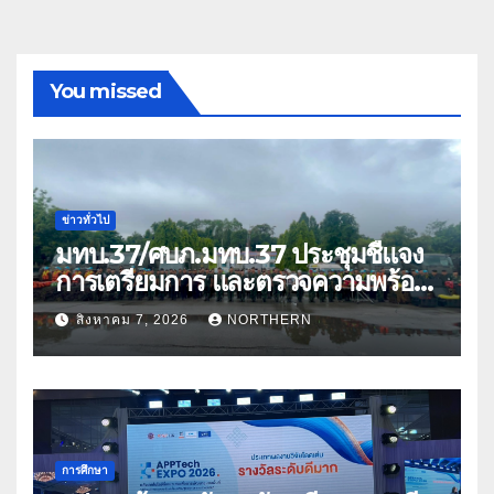
You missed
ข่าวทั่วไป
มทบ.37/ศบภ.มทบ.37 ประชุมชี้แจง
การเตรียมการ และตรวจความพร้อม
ด้านการบรรเทาสาธารณภัย
สิงหาคม 7, 2026
NORTHERN
การศึกษา