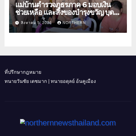
แม่บ้านตำรวจภูธรภาค 6 มอบเงิน
ช่วยเหลือ และสิ่งของบำรุงขวัญ บุตร-
ธิดา ข้าราชการตำรวจจังหวัด
สิงหาคม 5, 2026
NORTHERN
อุทัยธานี
ที่ปรึกษากฎหมาย
ทนายวันชัย เดชมาก | ทนายอดุลย์ อ้นคูเมือง