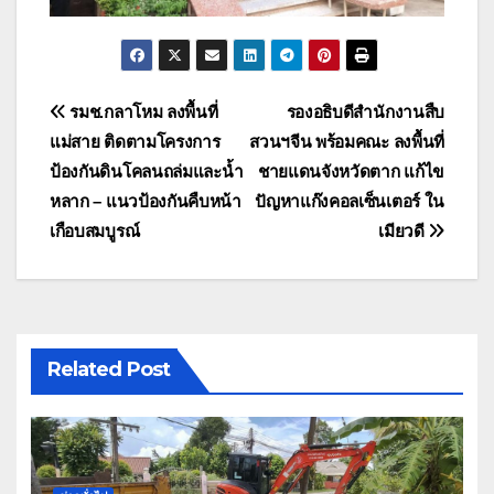
แนะแนว
รมช.กลาโหม ลงพื้นที่
รองอธิบดีสำนักงานสืบ
แม่สาย ติดตามโครงการ
สวนฯจีน พร้อมคณะ ลงพื้นที่
เรื่อง
ป้องกันดินโคลนถล่มและน้ำ
ชายแดนจังหวัดตาก แก้ไข
หลาก – แนวป้องกันคืบหน้า
ปัญหาแก๊งคอลเซ็นเตอร์ ใน
เกือบสมบูรณ์
เมียวดี
Related Post