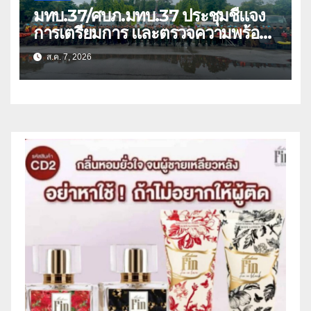
มทบ.37/ศบภ.มทบ.37 ประชุมชี้แจง
การเตรียมการ และตรวจความพร้อม
ด้านการบรรเทาสาธารณภัย
ส.ค. 7, 2026