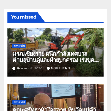
You missed
ข่าวทั่วไป
มรภ.เชียงราย ผนึกกำลังเทศบาล
ตำบลบ้านดู่และฝ่ายปกครอง เร่งขุด
ลอกสิ่งกีดขวางทางน้ำ ป้องกันและลด
สิงหาคม 8, 2026
NORTHERN
ปัญหาน้ำท่วม
ข่าวทั่วไป
คณะศรัทธาหัวใจสลาย เงินวัดแม่คำ