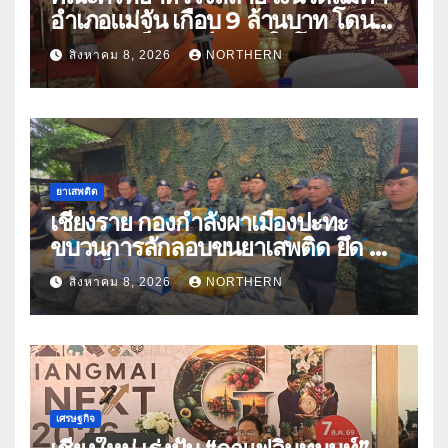
อำเภอแม่จัน เกือบ 9 ล้านบาท โดน
แก๊งคอลเซ็นเตอร์หลอกให้โอนข้าม
สิงหาคม 8, 2026
NORTHERN
ปีกว่า 66 บัญชี
ยาเสพติด
เชียงราย กองกำลังผาเมืองปะทะ
ขบวนการลักลอบขนยาเสพติด ยึด 2
ล้านเม็ด
สิงหาคม 8, 2026
NORTHERN
เศรษฐกิจ