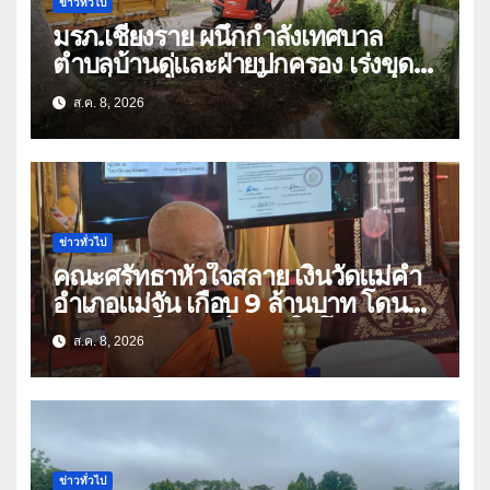
ข่าวทั่วไป
มรภ.เชียงราย ผนึกกำลังเทศบาล
ตำบลบ้านดู่และฝ่ายปกครอง เร่งขุด
ลอกสิ่งกีดขวางทางน้ำ ป้องกันและลด
ส.ค. 8, 2026
ปัญหาน้ำท่วม
ข่าวทั่วไป
คณะศรัทธาหัวใจสลาย เงินวัดแม่คำ
อำเภอแม่จัน เกือบ 9 ล้านบาท โดน
แก๊งคอลเซ็นเตอร์หลอกให้โอนข้ามปีก
ส.ค. 8, 2026
ว่า 66 บัญชี
ข่าวทั่วไป