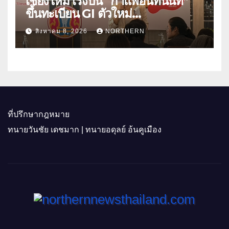
เชียงใหม่ เร่งปั้น “กาแฟอินทนนท์”
ขึ้นทะเบียน GI ตัวใหม่
“CHIANGMAI GI NEXT 2026”
สิงหาคม 8, 2026
NORTHERN
ติดอาวุธผู้ประกอบการ 100 ราย ดัน
สินค้าอัตลักษณ์สู่ตลาดพรีเมียม
ที่ปรึกษากฎหมาย
ทนายวันชัย เดชมาก | ทนายอดุลย์ อ้นคูเมือง