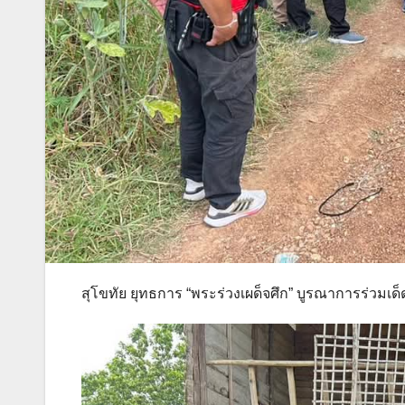
สุโขทัย ยุทธการ “พระร่วงเผด็จศึก” บูรณาการร่วมเด