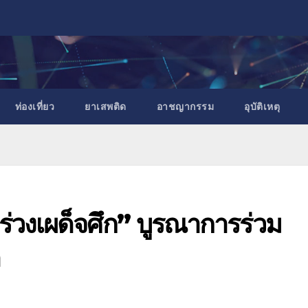
ท่องเที่ยว
ยาเสพติด
อาชญากรรม
อุบัติเหตุ
ร่วงเผด็จศึก” บูรณาการร่วม