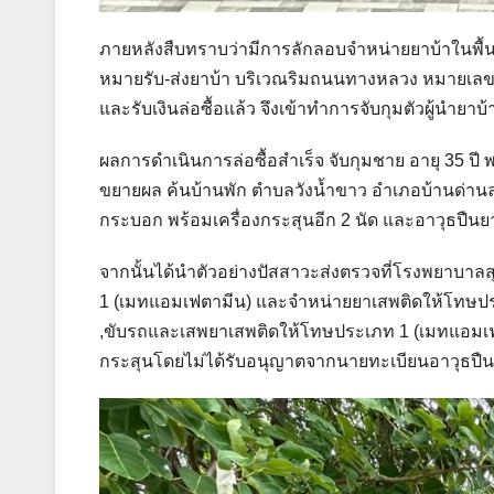
ภายหลังสืบทราบว่ามีการลักลอบจำหน่ายยาบ้าในพื้นที่
หมายรับ-ส่งยาบ้า บริเวณริมถนนทางหลวง หมายเลข 
และรับเงินล่อซื้อแล้ว จึงเข้าทำการจับกุมตัวผู้นำยาบ้
ผลการดำเนินการล่อซื้อสำเร็จ จับกุมชาย อายุ 35 ป
ขยายผล ค้นบ้านพัก ตำบลวังน้ำขาว อำเภอบ้านด่านล
กระบอก พร้อมเครื่องกระสุนอีก 2 นัด และอาวุธปืนย
จากนั้นได้นำตัวอย่างปัสสาวะส่งตรวจที่โรงพยาบาล
1 (เมทแอมเฟตามีน) และจำหน่ายยาเสพติดให้โทษปร
,ขับรถและเสพยาเสพติดให้โทษประเภท 1 (เมทแอมเฟ
กระสุนโดยไม่ได้รับอนุญาตจากนายทะเบียนอาวุธปืน