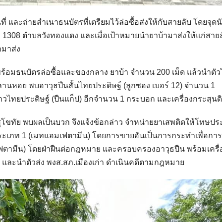
 และถ่ายสำเนาธนบัตรที่เตรียมไว้ล่อซื้อส่งให้กับสายลับ โดยจุดน
1308 ตำบลวังทองแดง และเมื่อเป้าหมายนำยาบ้ามาส่งให้แก่สายล
ามาส่ง
ี พร้อมธนบัตรล่อซื้อและของกลาง ยาบ้า จำนวน 200 เม็ด แล้วนำตั
านหอย พบอาวุธปืนสั้นไทยประดิษฐ์ (ลูกซอง เบอร์ 12) จำนวน 1
าวไทยประดิษฐ์ (ปืนแก็ป) อีกจำนวน 1 กระบอก และเครื่องกระสุนด
สุโขทัย พบผลเป็นบวก จึงแจ้งข้อกล่าว จำหน่ายยาเสพติดให้โทษป
ะเภท 1 (เมทแอมเฟตามีน) โดยการขายอันเป็นการกระทำเพื่อการ
ตามีน) โดยฝ่าฝืนต่อกฎหมาย และครอบครองอาวุธปืน พร้อมเครื่
 และนำตัวส่ง พงส.สภ.เมืองเก่า ดำเนินคดีตามกฎหมาย