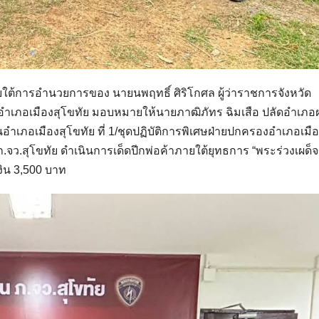
ายใต้การอำนวยการของ นายนพฤทธิ์ ศิริโกศล ผู้ว่าราชการจังหวัด
อำเภอเมืองสุโขทัย มอบหมายให้นายภาฒิภัทร ฉิมเสือ ปลัดอำเภอฝ
เภอเมืองสุโขทัย ที่ 1/ชุดปฏิบัติการพิเศษฝ่ายปกครองอำเภอเมื
จว.สุโขทัย ดำเนินการเด็ดปีกพ่อค้าภายใต้ยุทธการ “พระร่วงเผด็จ
งิน 3,500 บาท