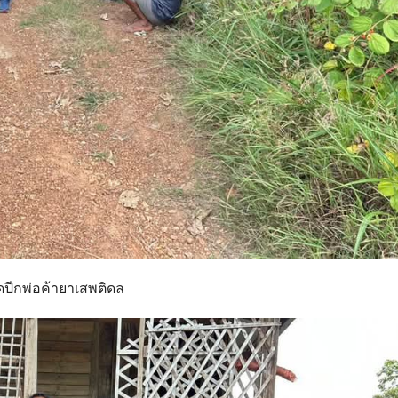
็ดปีกพ่อค้ายาเสพติดล