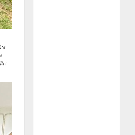
่าย
อง
ศึก”