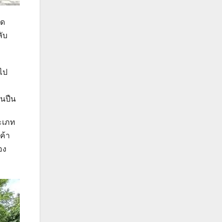
ัด
ับ
วไป
ินปืน
ระเภท
ค้า
อง