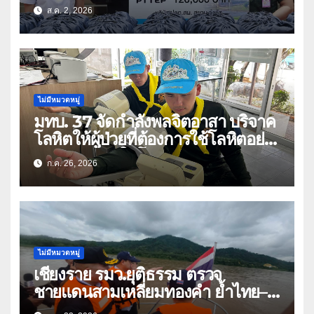
ล้านบาท
ส.ค. 2, 2026
ไม่มีหมวดหมู่
มทบ. 37 จัดกำลังพลจิตอาสา บริจาค
โลหิตให้ผู้ป่วยที่ต้องการใช้โลหิตอย่าง
เร่งด่วน เนื่องในโอกาสวันเฉลิม
ก.ค. 26, 2026
พระชนมพรรษา 74 พรรษา และถวาย
เป็นพระราชกุศลแด่พระบาทสมเด็จ
พระเจ้าอยู่หัว
ไม่มีหมวดหมู่
เชียงราย รมว.ยุติธรรม ตรวจ
ชายแดนสามเหลี่ยมทองคำ ย้ำไทย–
ลาว ผนึกกำลังสกัดยาเสพติด