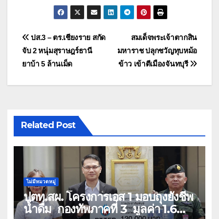
แนะแนว
ปส.3 – ตร.เชียงราย สกัด
สมเด็จพระเจ้าตากสิน
จับ 2 หนุ่มสุราษฎร์ธานี
มหาราช ปลุกชวัญทุบหม้อ
เรื่อง
ยาบ้า 5 ล้านเม็ด
ข้าว เข้าตีเมืองจันทบุรี
Related Post
ไม่มีหมวดหมู่
ปตท.สผ. โครงการเอส 1 มอบถุงยังชีพ
น้ำดื่ม กองทัพภาคที่ 3 มูลค่า 1.6