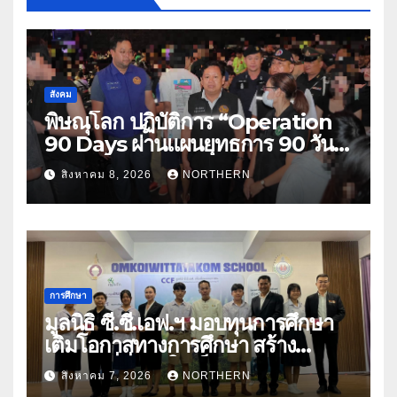
สังคม
พิษณุโลก ปฏิบัติการ “Operation
90 Days ผ่านแผนยุทธการ 90 วัน
พิชิตยาเสพติด” ปราบปรามกวาดล้าง
สิงหาคม 8, 2026
NORTHERN
ยาเสพติดสถานบันเทิง พบสารเสพติด
4 ราย
การศึกษา
มูลนิธิ ซี.ซี.เอฟ.ฯ มอบทุนการศึกษา
เติมโอกาสทางการศึกษา สร้าง
อนาคตที่มั่นคงให้เด็กและเยาวชน
สิงหาคม 7, 2026
NORTHERN
ด้อยโอกาส