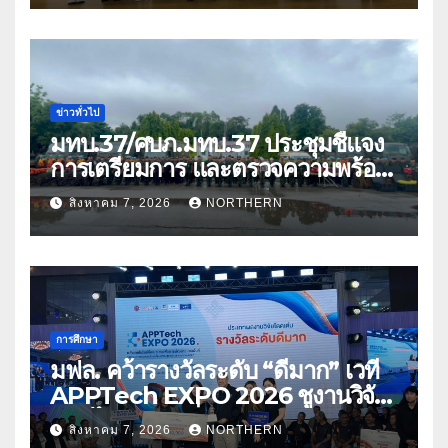
ข่าวทั่วไป
มทบ.37/ศบภ.มทบ.37 ประชุมชี้แจง
การเตรียมการ และตรวจความพร้อม
ด้านการบรรเทาสาธารณภัย
สิงหาคม 7, 2026
NORTHERN
การศึกษา
มฟล. คว้ารางวัลระดับ “ดีมาก” เวที
APPTech EXPO 2026 ชูงานวิจัย
สมุนไพร ขับเคลื่อนนวัตกรรมสู่เชิง
สิงหาคม 7, 2026
NORTHERN
พาณิชย์