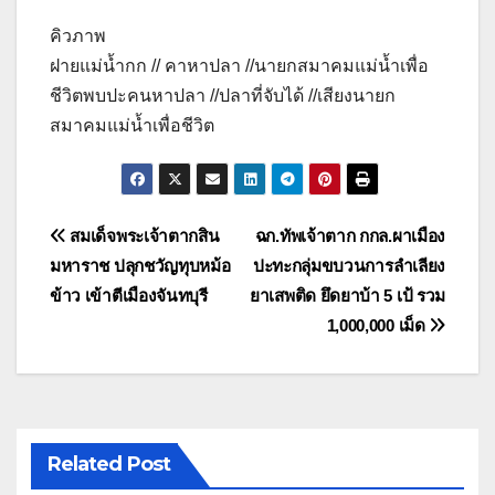
คิวภาพ
ฝายแม่น้ำกก // คาหาปลา //นายกสมาคมแม่น้ำเพื่อ
ชีวิตพบปะคนหาปลา //ปลาที่จับได้ //เสียงนายก
สมาคมแม่น้ำเพื่อชีวิต
แนะแนว
สมเด็จพระเจ้าตากสิน
ฉก.ทัพเจ้าตาก กกล.ผาเมือง
มหาราช ปลุกชวัญทุบหม้อ
ปะทะกลุ่มขบวนการลำเลียง
เรื่อง
ข้าว เข้าตีเมืองจันทบุรี
ยาเสพติด ยึดยาบ้า 5 เป้ รวม
1,000,000 เม็ด
Related Post