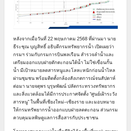
หลังจากเมื่อวันที่ 22 พฤษภาคม 2568 ที่ผ่านมา นาย
ธีระชุณ บุญสิทธิ์ อธิบดีกรมทรัพยากรน้ำ เปิดเผยว่า
กรมฯ ร่วมกับกรมการบินพลเรือน สำรวจลำน้ำและ
เตรียมออกแบบฝายดักตะกอนใต้น้ำ ไม่ใช่เขื่อนกั้น
น้ำ มีเป้าหมายลดสารหนูและโลหะหนักก่อนน้ำไหล
ผ่านชุมชน พร้อมติดตั้งกล้องสังเกตการณ์จนสัปดาห์
ต่อมา นายจตุพร บุรุษพัฒน์ ปลัดกระทรวงทรัพยากร
และสิ่งแวดล้อมได้มีการประกาศจัดตั้ง “ศูนย์เฝ้าระวัง
สารหนู” ในพื้นที่เชียงใหม่–เชียงราย และมอบหมาย
ให้กรมทรัพยากรน้ำออกแบบฝายลดตะกอน ส่วนกรม
ควบคุมมลพิษดูแลการสื่อสารกับประชาชน