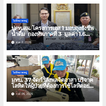
ไม่มีหมวดหมู่
ปตท.สผ. โครงการเอส 1 มอบถุงยังชีพ
น้ำดื่ม กองทัพภาคที่ 3 มูลค่า 1.6
ล้านบาท
ส.ค. 2, 2026
ไม่มีหมวดหมู่
มทบ. 37 จัดกำลังพลจิตอาสา บริจาค
โลหิตให้ผู้ป่วยที่ต้องการใช้โลหิตอย่าง
เร่งด่วน เนื่องในโอกาสวันเฉลิม
ก.ค. 26, 2026
พระชนมพรรษา 74 พรรษา และถวาย
เป็นพระราชกุศลแด่พระบาทสมเด็จ