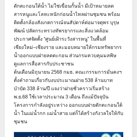
ดักตะกอนใต้น้ำ ไม่ใช่เขื่อนกั้นน้ำ มีเป้าหมายลด
สารหนูและโลหะหนักก่อนน้ำไหลผ่านชุมชน พร้อม
ติดตั้งกล้องสังเกตการณ์จนสัปดาห์ต่อมาจตุพร บุรุษ
พัฒน์ ปลัดกระทรวงทัพรยากรและสิ่งแวดล้อม
ประกาศจัดตั้ง “ศูนย์เฝ้าระวังสารหนู” ในพื้นที่
เชียงใหม่–เชียงราย และมอบหมายให้กรมทรัพยากร
น้ำออกแบบฝายลดตะกอน ส่วนกรมควบคุมมลพิษ
ดูแลการสื่อสารกับประชาชน
ต้นเดือนมิถุนายน 2568 กมธ. คณะกรรมการมั่นคงฯ
ตั้งคำถามเกี่ยวกับงบประมาณฝาย 538 ล้านบาท
บำบัด 338 ล้าน/ปี แจงว่าฝายชั่วคราวเริ่มสร้าง
พ.ย.68 ใช้เวลาประมาณ 3 เดือน ถึงแม้ปัจจุบัน
โครงการกำลังอยู่ระหว่าง ออกแบบฝายดักตะกอนใต้
น้ำ ในแม่น้ำกก แม่น้ำสาย แต่ก็ได้สร้างกังวลใจให้กับ
ชุมชน