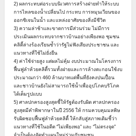
2) ผลกระทบต่อระบบนิเวศการสร้างฝายทำให้ระบบ
การไหลของน้ำเปลี่ยนไป กระทบ การหมุนเวียนของ
ออกซิเจนในน้ำ และแหล่งอาศัยของสิ่งมีชีวิต
3) ความล่าช้าและขาดการมีส่วนร่วม ไม่มีการ
ประเมินผลกระทบจากชาวบ้านอย่างเพียงพอ ชุมชน
คลิตี้ล่างร้องเรียนซ้ำว่ารัฐไม่ฟังเสียงประชาชน และ
แนวทางที่ใช้ไม่ยั่งยืน
4) ค่าใช้จ่ายสูง แต่ผลไม่คุ้ม งบประมาณในโครงการ
ฟื้นฟูลำห้วยคลิตี้รวมทั้งฝายและการล้างตะกอนใช้งบ
ประมาณกว่า 460 ล้านบาทแต่พื้นที่ยังคงปนเปื้อน
และชาวบ้านยังไม่สามารถใช้น้ำเพื่ออุปโภคบริโภค
ได้เต็มรูปแบบ
5) ศาลปกครองสูงสุดชี้ให้รัฐต้องรับผิด ศาลปกครอง
สูงสุดมีคำพิพากษาในปี 2556 ให้ กรมควบคุมมลพิษ
รับผิดชอบฟื้นฟูลำห้วยคลิตี้ ให้กลับสู่สภาพเดิมชี้ว่า
แนวทางที่ใช้ในอดีต “ไม่เพียงพอ” และ “ไม่ตรงจุด”
จำเป็นต้องจัดทำแผนใหม่ร่วมกับชุมชน