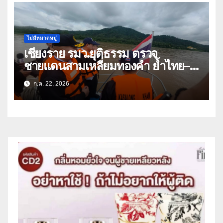
พระเจ้าอยู่หัว
ไม่มีหมวดหมู่
เชียงราย รมว.ยุติธรรม ตรวจ
ชายแดนสามเหลี่ยมทองคำ ย้ำไทย–
ลาว ผนึกกำลังสกัดยาเสพติด
ก.ค. 22, 2026