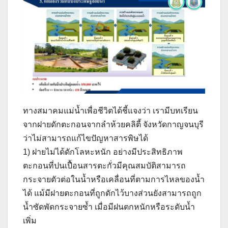
ทางสมาคมแม่น้ำเพื่อชีวิตได้ชี้แจงว่า เรามีบทเรียน
จากฝายดักตะกอนจากลำห้วยคลิตี้ จังหวัดกาญจนบุรี
ว่าไม่สามารถแก้ไขปัญหาสารพิษได้
1) ฝายไม่ได้ดักโลหะหนัก อย่างมีประสิทธิภาพ
ตะกอนที่ปนเปื้อนสารตะกั่วมีคุณสมบัติสามารถ
กระจายตัวต่อในน้ำหรือเคลื่อนที่ตามการไหลของน้ำ
ได้ แม้มีฝายตะกอนที่ถูกดักไว้บางส่วนยังสามารถถูก
น้ำซัดพัดกระจายซ้ำ เมื่อมีฝนตกหนักหรือระดับน้ำ
เพิ่ม