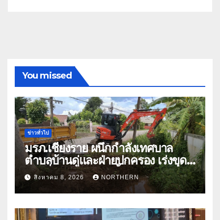
You missed
ข่าวทั่วไป
มรภ.เชียงราย ผนึกกำลังเทศบาล
ตำบลบ้านดู่และฝ่ายปกครอง เร่งขุด
ลอกสิ่งกีดขวางทางน้ำ ป้องกันและลด
สิงหาคม 8, 2026
NORTHERN
ปัญหาน้ำท่วม