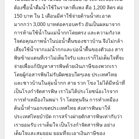
ต้องซื้อน้ำดื่มน้ำใช้ในราคาที่แพง คือ 1,200 ลิตร ต่อ
150 บาท ใน 1 เดือนมีค่าใช้จ่ายด้านน้ำสะอาด
มากกว่า 3,000 บาทต่อครอบครัว อันเป็นผลมาจาก
การห้ามใช้น้ำในแม่น้ำกกโดยตรง และความกังวล
ใจต่อคุณภาพน้ำในบ่อน้ำตื้นของชาวบ้าน จึงไม่กล้า
เสี่ยงใช้น้ำจากแม่น้ำกกและบ่อน้ำตื้นของตัวเอง สาร
พิษข้ามแดนที่เราไม่เต็มใจรับ และเราก็ไม่เต็มใจที่จะ
จ่ายเพื่อแก้ปัญหาสารพิษด้วยเงินภาษีของพวกเรา
โดยผู้ก่อสารพิษไม่รับผิดชอบใดๆเลย ประเทศไทย
และชาวบ้านในลุ่มน้ำกก สาย รวก โขง ไม่ได้มีหน้าที่
เป็นโรงกำจัดสารพิษ เราไม่ได้ประโยชน์อะไรจาก
การทำเหมืองในพม่า ว้า โดยทุนจีน การทำเหมือง
ต้นน้ำทำนอกเขตประเทศไทย ส่งสารพิษมาให้
ประเทศไทยบำบัด การสร้างฝายดักสารพิษเท่ากับว่า
เรายอมรับ เราเต็มใจ เป็นโรงกำจัดสารพิษ อย่าง
เต็มใจและสมยอม ยอมที่จะเอาเงินภาษีของ