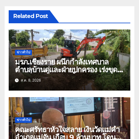
Related Post
ข่าวทั่วไป
มรภ.เชียงราย ผนึกกำลังเทศบาล
ตำบลบ้านดู่และฝ่ายปกครอง เร่งขุด
ลอกสิ่งกีดขวางทางน้ำ ป้องกันและลด
ส.ค. 8, 2026
ปัญหาน้ำท่วม
ข่าวทั่วไป
คณะศรัทธาหัวใจสลาย เงินวัดแม่คำ
อำเภอแม่จัน เกือบ 9 ล้านบาท โดน