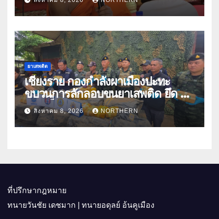
ปีกว่า 66 บัญชี
ยาเสพติด
เชียงราย กองกำลังผาเมืองปะทะ
ขบวนการลักลอบขนยาเสพติด ยึด 2
ล้านเม็ด
สิงหาคม 8, 2026
NORTHERN
ที่ปรึกษากฎหมาย
ทนายวันชัย เดชมาก | ทนายอดุลย์ อ้นคูเมือง