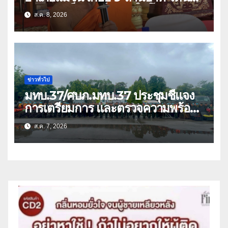
แก๊งคอลเซ็นเตอร์หลอกให้โอนข้ามปีก
ส.ค. 8, 2026
ว่า 66 บัญชี
ข่าวทั่วไป
มทบ.37/ศบภ.มทบ.37 ประชุมชี้แจง
การเตรียมการ และตรวจความพร้อม
ด้านการบรรเทาสาธารณภัย
ส.ค. 7, 2026