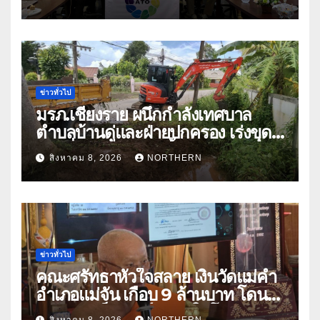
หารืออนาคตอุตสาหกรรมชา
ท่ามกลางความท้าทายโลก
ข่าวทั่วไป
มรภ.เชียงราย ผนึกกำลังเทศบาล
ตำบลบ้านดู่และฝ่ายปกครอง เร่งขุด
ลอกสิ่งกีดขวางทางน้ำ ป้องกันและลด
สิงหาคม 8, 2026
NORTHERN
ปัญหาน้ำท่วม
ข่าวทั่วไป
คณะศรัทธาหัวใจสลาย เงินวัดแม่คำ
อำเภอแม่จัน เกือบ 9 ล้านบาท โดน
แก๊งคอลเซ็นเตอร์หลอกให้โอนข้าม
สิงหาคม 8, 2026
NORTHERN