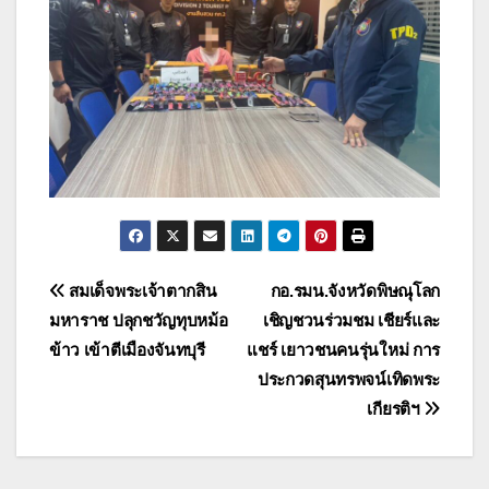
แนะแนว
สมเด็จพระเจ้าตากสิน
กอ.รมน.จังหวัดพิษณุโลก
มหาราช ปลุกชวัญทุบหม้อ
เชิญชวนร่วมชม เชียร์และ
เรื่อง
ข้าว เข้าตีเมืองจันทบุรี
แชร์ เยาวชนคนรุ่นใหม่ การ
ประกวดสุนทรพจน์เทิดพระ
เกียรติฯ