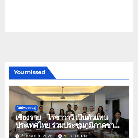
You missed
ไม่มีหมวดหมู่
เชียงราย – ไร่ชาวาวี เป็นตัวแทน
ประเทศไทย ร่วมประชุมภูมิภาคชา
อาเซียน ATO 2026 ที่อินโดนีเซีย
สิงหาคม 9, 2026
NORTHERN