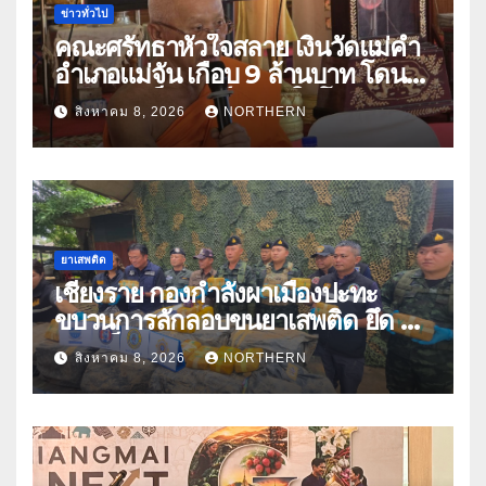
ข่าวทั่วไป
คณะศรัทธาหัวใจสลาย เงินวัดแม่คำ
อำเภอแม่จัน เกือบ 9 ล้านบาท โดน
แก๊งคอลเซ็นเตอร์หลอกให้โอนข้าม
สิงหาคม 8, 2026
NORTHERN
ปีกว่า 66 บัญชี
ยาเสพติด
เชียงราย กองกำลังผาเมืองปะทะ
ขบวนการลักลอบขนยาเสพติด ยึด 2
ล้านเม็ด
สิงหาคม 8, 2026
NORTHERN