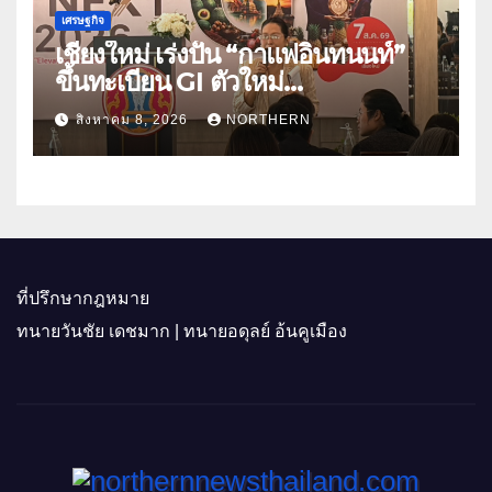
เศรษฐกิจ
เชียงใหม่ เร่งปั้น “กาแฟอินทนนท์”
ขึ้นทะเบียน GI ตัวใหม่
“CHIANGMAI GI NEXT 2026”
สิงหาคม 8, 2026
NORTHERN
ติดอาวุธผู้ประกอบการ 100 ราย ดัน
สินค้าอัตลักษณ์สู่ตลาดพรีเมียม
ที่ปรึกษากฎหมาย
ทนายวันชัย เดชมาก | ทนายอดุลย์ อ้นคูเมือง