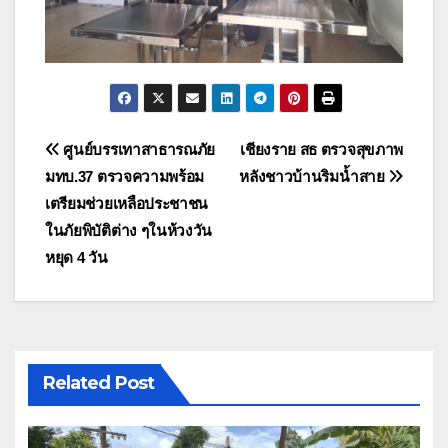
แนะแนว
ศูนย์บรรเทาสาธารณภัย
เชียงราย สธ ตรวจสุขภาพ
มทบ.37 ตรวจความพร้อม
หลังชาวบ้านริมน้ำสาย
เรื่อง
เตรียมช่วยเหลือประชาชน
ในภัยพิบัติต่าง ๆในห้วงวัน
หยุด 4 วัน
Related Post