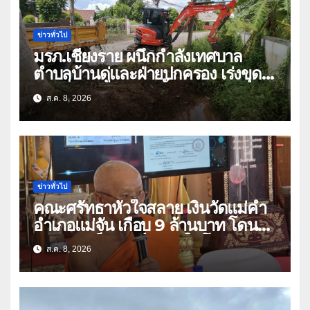
ข่าวทั่วไป
มรภ.เชียงราย ผนึกกำลังเทศบาล
ตำบลบ้านดู่และฝ่ายปกครอง เร่งขุด
ลอกสิ่งกีดขวางทางน้ำ ป้องกันและลด
ส.ค. 8, 2026
ปัญหาน้ำท่วม
ข่าวทั่วไป
คณะศรัทธาหัวใจสลาย เงินวัดแม่คำ
อำเภอแม่จัน เกือบ 9 ล้านบาท โดน
แก๊งคอลเซ็นเตอร์หลอกให้โอนข้ามปีก
ส.ค. 8, 2026
ว่า 66 บัญชี