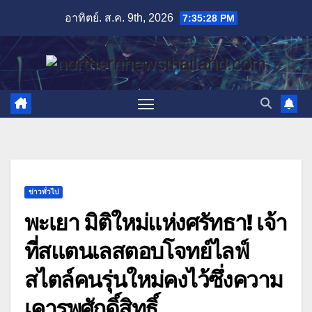
Skip
อาทิตย์. ส.ค. 9th, 2026
7:35:29 PM
to
content
ข่าวทั่วไป
พะเยา มิติใหม่แห่งศรัทธา! เจ้า
ที่สแตนเลสตอบโจทย์ไลฟ์
สไตล์คนรุ่นใหม่คงไว้ซึ่งความ
เคารพศักดิ์สิทธิ์