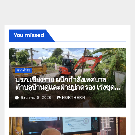
You missed
ข่าวทั่วไป
มรภ.เชียงราย ผนึกกำลังเทศบาล
ตำบลบ้านดู่และฝ่ายปกครอง เร่งขุด
ลอกสิ่งกีดขวางทางน้ำ ป้องกันและลด
สิงหาคม 8, 2026
NORTHERN
ปัญหาน้ำท่วม