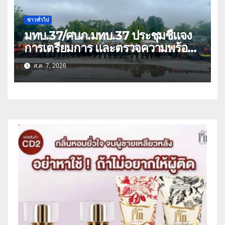
ข่าวทั่วไป
มทบ.37/ศบภ.มทบ.37 ประชุมชี้แจง
การเตรียมการ และตรวจความพร้อม
ด้านการบรรเทาสาธารณภัย
ส.ค. 7, 2026